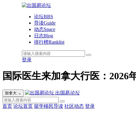
论坛
BBS
导读
Guide
动态
Space
日志
Blog
排行榜
Ranklist
登录
国际医生来加拿大行医：202
出国易
论坛
加拿大
⌄
首页
论坛首页
留学移民导读
社区动态
登录