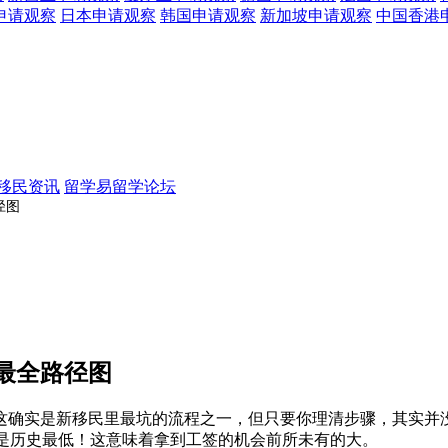
申请观察
日本
申请观察
韩国
申请观察
新加坡
申请观察
中国香港
移民资讯
留学易留学论坛
径图
证最全路径图
实是新移民里最坑的流程之一，但只要你理清步骤，其实并没想象中
分，这是历史最低！这意味着拿到工签的机会前所未有的大。