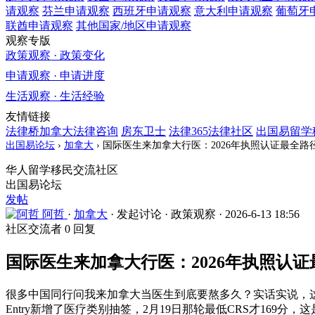
请观察
芬兰
申请观察
西班牙
申请观察
意大利
申请观察
葡萄牙
联酋
申请观察
其他国家/地区
申请观察
观察专版
政策观察 · 政策变化
申请观察 · 申请进度
生活观察 · 生活经验
友情链接
法律桥加拿大法律咨询
房东卫士
法律365法律社区
出国易留学
出国易论坛
›
加拿大
›
国际医生来加拿大行医：2026年执照认证最全路
华人留学移民交流社区
出国易论坛
发帖
阿哲
·
加拿大
·
发起讨论
·
政策观察
·
2026-6-13 18:56
社区交流者
0 回复
国际医生来加拿大行医：2026年执照认
很多中国同行问我来加拿大当医生到底要熬多久？实话实说，这确
Entry新增了医疗类别抽签，2月19日那轮最低CRS才169