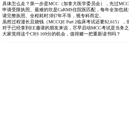
具体怎么走？第一步是MCC（加拿大医学委员会），先过MCCQE Par
申请受限执照。最难的坎是CaRMS住院医匹配，每年全加也就
请完整执照。全程耗时3到7年不等，视专科而定。
虽然过程漫长且烧钱（MCCQE Part 2临床考试还要$2,615），但
对于已经拿到EE邀请的朋友来说，尽早启动MCC考试是当务
大家觉得这个CRS 169分的机会，值得赌一把重新读书吗？