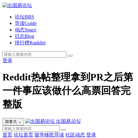
论坛
BBS
导读
Guide
动态
Space
日志
Blog
排行榜
Ranklist
登录
Reddit热帖整理拿到PR之后第
一件事应该做什么高票回答完
整版
出国易
论坛
加拿大
⌄
首页
论坛首页
留学移民导读
社区动态
登录