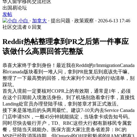
华人留学移民交流社区
出国易论坛
发帖
小白
·
加拿大
·
提出问题
·
政策观察
·
2026-6-13 17:46
社区交流者
0 回复
Reddit热帖整理拿到PR之后第一件事应
该做什么高票回答完整版
恭喜大家终于拿到身份！最近我在Reddit的r/ImmigrationCanada
和r/canada版块看到一堆人问，拿到PR批复后到底该先干嘛。
整理了一下最高赞的回答，给大家列个30天内的行动清单，别
踩坑。
首先入境前一定要核对COPR上的有效期，通常是1年，必须
在这个日期前入境激活身份。到了机场别急着拿行李，直接找
Landing处官员办理登陆手续，拿到签章才算正式激活。
接下来是落地后的头两周最忙。建议7-10天内去Service Canada
门店申请SIN，一般45分钟就能搞定，当场拿卡或告知号码。
同时尽快去银行开户，TD、RBC这些大行都有新移民专属套
餐，登陆当天就能办。医保方面大家注意各省差异：BC的
MSP已经取消等待期，但Ontario的OHIP和魁省的RAMQ都有3