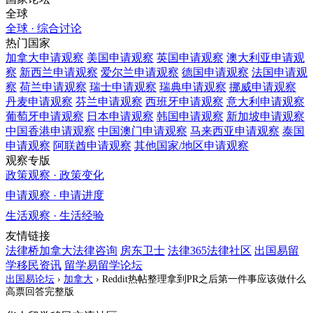
全球
全球 · 综合讨论
热门国家
加拿大
申请观察
美国
申请观察
英国
申请观察
澳大利亚
申请观
察
新西兰
申请观察
爱尔兰
申请观察
德国
申请观察
法国
申请观
察
荷兰
申请观察
瑞士
申请观察
瑞典
申请观察
挪威
申请观察
丹麦
申请观察
芬兰
申请观察
西班牙
申请观察
意大利
申请观察
葡萄牙
申请观察
日本
申请观察
韩国
申请观察
新加坡
申请观察
中国香港
申请观察
中国澳门
申请观察
马来西亚
申请观察
泰国
申请观察
阿联酋
申请观察
其他国家/地区
申请观察
观察专版
政策观察 · 政策变化
申请观察 · 申请进度
生活观察 · 生活经验
友情链接
法律桥加拿大法律咨询
房东卫士
法律365法律社区
出国易留
学移民资讯
留学易留学论坛
出国易论坛
›
加拿大
›
Reddit热帖整理拿到PR之后第一件事应该做什么
高票回答完整版