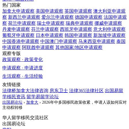
热门国家
加拿大
申请观察
美国
申请观察
英国
申请观察
澳大利亚
申请观
察
新西兰
申请观察
爱尔兰
申请观察
德国
申请观察
法国
申请观
察
荷兰
申请观察
瑞士
申请观察
瑞典
申请观察
挪威
申请观察
丹麦
申请观察
芬兰
申请观察
西班牙
申请观察
意大利
申请观察
葡萄牙
申请观察
日本
申请观察
韩国
申请观察
新加坡
申请观察
中国香港
申请观察
中国澳门
申请观察
马来西亚
申请观察
泰国
申请观察
阿联酋
申请观察
其他国家/地区
申请观察
观察专版
政策观察 · 政策变化
申请观察 · 申请进度
生活观察 · 生活经验
友情链接
法律桥加拿大法律咨询
房东卫士
法律365法律社区
出国易留
学移民资讯
留学易留学论坛
出国易论坛
›
加拿大
›
2026年中多国移民政策收紧，申请人该如何应对
主动权转移
华人留学移民交流社区
出国易论坛