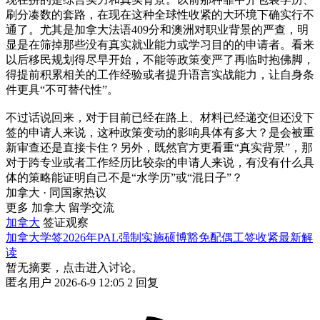
刷分凑数的套路，在现在这种全球性收紧的大环境下确实行不
通了。尤其是加拿大法语409分和澳洲对职业背景的严查，明
显是在筛掉那些没有真实就业能力或学习目的的申请者。看来
以后移民规划得尽早开始，不能等政策变严了再临时抱佛脚，
得提前积累相关的工作经验或者提升语言实战能力，让自身条
件更具“不可替代性”。
不过话说回来，对于目前已经在路上、材料已经递交但还没下
签的申请人来说，这种政策变动的影响具体有多大？是会被重
新审查还是直接卡住？另外，既然官方更看重“真实背景”，那
对于跨专业或者工作经历比较杂的申请人来说，有没有什么具
体的策略能证明自己不是“水学历”或“混日子”？
加拿大 · 同国家热议
更多 加拿大 留学交流
加拿大
签证观察
加拿大学签2026年PAL强制实施硕博豁免配偶工签收紧最新解
读
暂无摘要，点击进入讨论。
匿名用户
2026-6-9 12:05
2 回复