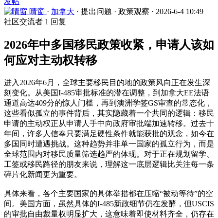
发帖
晴窗
·
加拿大
·
提出问题
·
政策观察
·
2026-6-4 10:49
社区交流者
1 回复
2026年中多国移民政策收紧，申请人该如
何应对主动权转移
进入2026年6月，全球主要移民目的地的政策风向正在发生深
刻变化。从美国I-485审批标准的潜在调整，到加拿大EE法语
通道高达409分的惊人门槛，再到澳洲学签GS审查的常态化，
这些看似孤立的事件背后，其实隐藏着一个共同的逻辑：移民
申请的主动权正从申请人手中向政府审批端加速转移。过去十
年间，许多人信奉只要满足硬性条件就能获批的观念，如今在
多国同时遭遇挑战。这种趋势并非单一国家的孤立行为，而是
全球范围内对移民质量筛选趋严的体现。对于正在规划留学、
工签或移民路径的朋友来说，理解这一底层逻辑比关注每一条
碎片化新闻更为重要。
具体来看，各个主要国家的具体举措都在压缩“被动等待”的空
间。美国方面，虽然具体的I-485新政细节仍在发酵，但USCIS
的审批自由裁量权明显扩大，这意味着即使材料齐全，仍存在