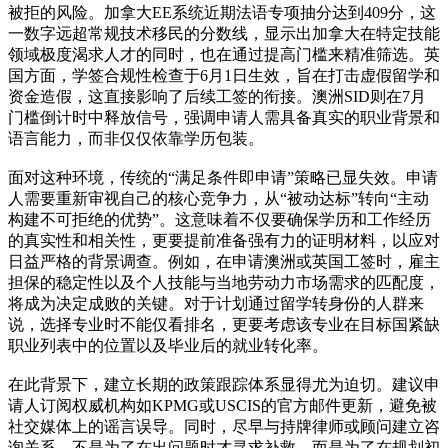
被拒的风险。加拿大EE系统近期法语专项抽分达到409分，这
一数字远超常规技术移民的分数线，显示出加拿大在特定技能
领域极度渴求人才的同时，也在通过提高门槛来精准筛选。英
国方面，学签合规性检查于6月1日生效，旨在打击虚假留学和
资金造假，这直接影响了后续工签的衔接。澳洲SID则在7月
门槛倒计时中释放信号，强调申请人需具备真实的职业背景和
语言能力，而非仅仅依靠学历包装。
面对这种环境，传统的“满足条件即申请”策略已显失效。申请
人需要重新审视自己的核心竞争力，从“被动达标”转向“主动
构建不可拒绝的优势”。这意味着不仅要确保学历和工作经历
的真实性和相关性，更要提前准备强有力的证明材料，以应对
日益严格的背景调查。例如，在申请澳洲或英国工签时，雇主
担保的稳定性以及个人技能与当地劳动力市场需求的匹配度，
将成为决定成败的关键。对于计划通过留学转身份的人群来
说，选择专业时不能仅看排名，更要考虑该专业在目标国紧缺
职业列表中的位置以及毕业后的就业转化率。
在此背景下，建立长期的政策跟踪体系显得尤为迫切。建议申
请人订阅权威机构如KPMG或USCIS的官方邮件更新，避免被
社交媒体上的谣言误导。同时，尽早与持牌律师或顾问建立咨
询关系，不是为了在出问题时才寻求补救，而是为了在规划初