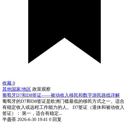
收藏
0
其他国家/地区
政策观察
葡萄牙D7和D8签证——被动收入移民和数字游民路线详解
葡萄牙的D7和D8签证是欧洲门槛最低的移民方式之一。适合
有稳定收入或远程工作能力的人。 D7签证（退休和被动收入
签证）： 第一，适合有稳定...
半盏茶
2026-6-30 19:41
0 回复