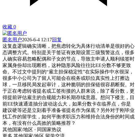
收藏
0
匿名用户
2026-6-4 12:17
回复
这复盘逻辑确实清晰，把焦虑转化为具体行动清单是很好的心
态调整方式。特别是关于签证有效期设置三级预警这点，很多
人确实容易忽略配偶和子女的节点，导致主申请人顺利续签时
家属身份却出现断档，这种隐形风险往往比EE分数不够更致
命。不过文中提到的“雇主担保稳定性”在实际操作中水很深，
很多中小公司为了留人可能会在税务或职位真实性上打擦边
球，一旦移民局发起审计，这种脆弱的担保链很容易断裂。对
于正在考虑转省提名或工签衔接的人群来说，除了看分数，更
得提前评估雇主的合规能力和长期存续意愿。想问下楼主，目
前EE快速通道抽分波动这么大，如果分数卡在临界点，你是
建议硬等还是立刻着手准备省提名作为保底？另外对于刚毕业
找工作的留学生，如何平衡求职压力和维持合法身份的时间成
本，有没有什么高效的策略推荐？
其他国家/地区 · 同国家热议
更多 其他国家/地区 留学交流