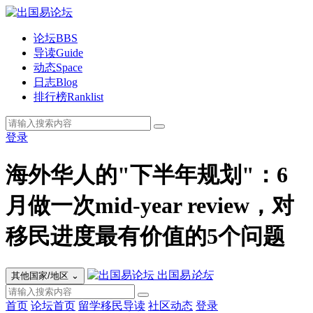
论坛
BBS
导读
Guide
动态
Space
日志
Blog
排行榜
Ranklist
登录
海外华人的"下半年规划"：6
月做一次mid-year review，对
移民进度最有价值的5个问题
出国易
论坛
其他国家/地区
⌄
首页
论坛首页
留学移民导读
社区动态
登录