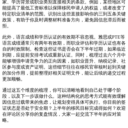
家、学历背景或职业类别直接相关的条款。例如，某些地区可
能提高了最低工资标准以保障移民申请人的权益，或者改变了
特定职业清单的范围。识别出这些直接影响你的三到五条关键
政策，有助于你及时调整材料准备方向，避免因信息滞后而被
拒。
此外，语言成绩和学历认证的有效期不容忽视。雅思或PTE等
语言成绩通常只有两年有效期，而职业评估和学历认证也有各
自的时效限制。检查这些证书是否会在下半年过期，如果临近
到期，应提前安排考试或重新认证。同时，梳理过去六个月中
能够增强申请竞争力的正向因素，如职业晋升、纳税记录、社
区参与度或资产证明。这些细节往往在移民官审核时起到关键
的加分作用，提前整理好相关证明文件，能让后续的递交过程
更加顺畅。
通过这五个维度的梳理，你可以清晰地看到自己处于哪个阶
段，以及下一步该做什么。这种结构化的思考方式能有效缓解
因信息过载带来的焦虑，让规划变得具体可执行。你目前的签
证状态是否处于安全期？上半年的移民目标完成得如何？欢迎
在评论区分享你的复盘情况，大家一起交流下半年的应对策
略。