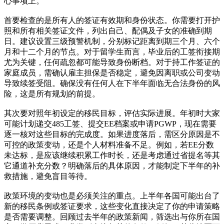
心事项上。
首要检查的是所有人的签证有效期和身份状态。你需要打开护
照和所有相关签证文件，列出自己、配偶及子女的准确到期
日。建议设置三级预警机制，分别标记距离到期三个月、六个
月和十二个月的节点。对于留学生而言，毕业后的工签衔接期
尤为关键，任何疏忽都可能导致身份断档。对于持工作签证的
家庭成员，需确认雇主担保是否稳定，避免因离职或公司变动
导致续签受阻。确保没有任何人在下半年面临无合法身份的风
险，这是所有规划的前提。
其次要对照年初设定的移民目标，评估实际进展。年初时大家
可能计划递交485工签、提交EE档案或申请PGWP，现在需要
逐一核对这些目标的完成度。如果进度落后，需区分原因是不
可控的政策变动，还是个人材料准备不足。例如，若EE分数
未达标，是应该继续积累工作时长，还是考虑通过省提名等其
它通道补充分数？明确落后的具体原因，才能制定下半年的补
救措施，避免盲目等待。
政策环境的变动也是必须关注的重点。上半年各国可能出台了
新的移民条例或签证要求，这些变化直接决定了你的申请策略
是否需要调整。回顾过去半年的政策新闻，筛选出与你所在国