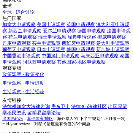
全球
全球 · 综合讨论
热门国家
加拿大
申请观察
美国
申请观察
英国
申请观察
澳大利亚
申请观
察
新西兰
申请观察
爱尔兰
申请观察
德国
申请观察
法国
申请观
察
荷兰
申请观察
瑞士
申请观察
瑞典
申请观察
挪威
申请观察
丹麦
申请观察
芬兰
申请观察
西班牙
申请观察
意大利
申请观察
葡萄牙
申请观察
日本
申请观察
韩国
申请观察
新加坡
申请观察
中国香港
申请观察
中国澳门
申请观察
马来西亚
申请观察
泰国
申请观察
阿联酋
申请观察
其他国家/地区
申请观察
观察专版
政策观察 · 政策变化
申请观察 · 申请进度
生活观察 · 生活经验
友情链接
法律桥加拿大法律咨询
房东卫士
法律365法律社区
出国易留
学移民资讯
留学易留学论坛
出国易论坛
›
其他国家/地区
›
海外华人的"下半年规划"：6月做一次
mid-year review，对移民进度最有价值的5个问题