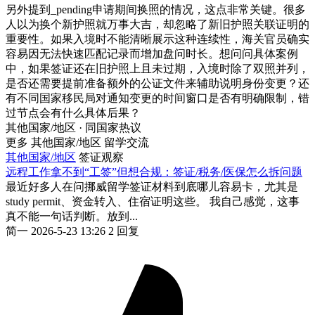
另外提到_pending申请期间换照的情况，这点非常关键。很多
人以为换个新护照就万事大吉，却忽略了新旧护照关联证明的
重要性。如果入境时不能清晰展示这种连续性，海关官员确实
容易因无法快速匹配记录而增加盘问时长。想问问具体案例
中，如果签证还在旧护照上且未过期，入境时除了双照并列，
是否还需要提前准备额外的公证文件来辅助说明身份变更？还
有不同国家移民局对通知变更的时间窗口是否有明确限制，错
过节点会有什么具体后果？
其他国家/地区 · 同国家热议
更多 其他国家/地区 留学交流
其他国家/地区
签证观察
远程工作拿不到“工签”但想合规：签证/税务/医保怎么拆问题
最近好多人在问挪威留学签证材料到底哪儿容易卡，尤其是
study permit、资金转入、住宿证明这些。 我自己感觉，这事
真不能一句话判断。放到...
简一
2026-5-23 13:26
2 回复