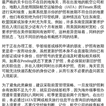
最严格的关卡往往不在目的地海关，而在出发地的航空公司柜
台。地勤人员使用国际航空运输协会（IATA）的Timatic系统
进行实时核查，如果系统显示你的护照有效期不符合目的地要
求，他们有权拒绝为你打印登机牌。这种情况在飞往东南亚、
欧盟国家或加拿大时尤为常见。例如，许多东南亚国家要求护
照在入境日起至少还有六个月有效期，而美国则相对宽松，仅
要求护照在美停留期间有效即可。这种差异意味着，同样的护
照状态，飞往不同目的地会有截然不同的结果。
对于正在办理工签、学签续签或移民申请的朋友，护照有效期
更是牵一发而动全身。虽然更新护照本身不会直接取消你已有
的签证或绿卡身份，但护照号的变更必须及时通知相关移民
局。如果在Pending状态下更换了护照，务必保留好新旧护照
的关联信息，并在入境时同时出示两本护照。否则，海关官员
可能无法快速匹配你的身份记录，从而引发不必要的盘问甚至
入境延误。
为了避免此类麻烦，建议采取前置管理策略。一旦发现护照剩
余有效期不足九个月，就应启动续签程序，因为海外领事馆办
理通常需要四到八周时间，旺季更需提前两个月预约。在出行
前，务必通过IATA官网或相关旅行信息平台查询目的地的最
新入境要求，不要仅凭经验判断。记住，航空公司的核查标准