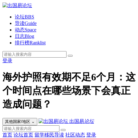
论坛
BBS
导读
Guide
动态
Space
日志
Blog
排行榜
Ranklist
登录
海外护照有效期不足6个月：这
个时间点在哪些场景下会真正
造成问题？
出国易
论坛
其他国家/地区
⌄
首页
论坛首页
留学移民导读
社区动态
登录