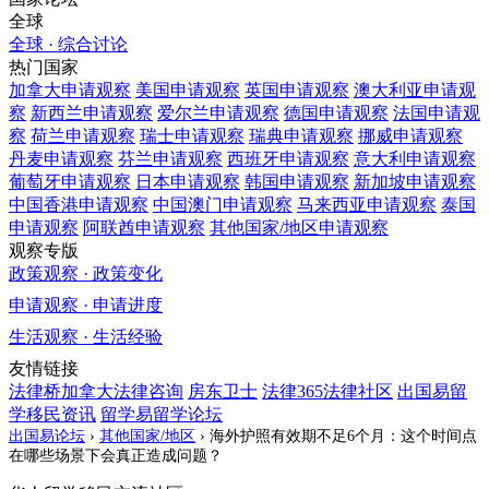
全球
全球 · 综合讨论
热门国家
加拿大
申请观察
美国
申请观察
英国
申请观察
澳大利亚
申请观
察
新西兰
申请观察
爱尔兰
申请观察
德国
申请观察
法国
申请观
察
荷兰
申请观察
瑞士
申请观察
瑞典
申请观察
挪威
申请观察
丹麦
申请观察
芬兰
申请观察
西班牙
申请观察
意大利
申请观察
葡萄牙
申请观察
日本
申请观察
韩国
申请观察
新加坡
申请观察
中国香港
申请观察
中国澳门
申请观察
马来西亚
申请观察
泰国
申请观察
阿联酋
申请观察
其他国家/地区
申请观察
观察专版
政策观察 · 政策变化
申请观察 · 申请进度
生活观察 · 生活经验
友情链接
法律桥加拿大法律咨询
房东卫士
法律365法律社区
出国易留
学移民资讯
留学易留学论坛
出国易论坛
›
其他国家/地区
›
海外护照有效期不足6个月：这个时间点
在哪些场景下会真正造成问题？