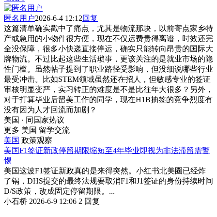
匿名用户
2026-6-4 12:12
回复
这篇清单确实戳中了痛点，尤其是物流那块，以前寄点家乡特
产或急用的小物件很方便，现在不仅运费贵得离谱，时效还完
全没保障，很多小快递直接停运，确实只能转向昂贵的国际大
牌物流。不过比起这些生活琐事，更该关注的是就业市场的隐
性门槛。虽然帖子提到了职业路径受影响，但没细说哪些行业
最受冲击。比如STEM领域虽然还在招人，但敏感专业的签证
审核明显变严，实习转正的难度是不是比往年大很多？另外，
对于打算毕业后留美工作的同学，现在H1B抽签的竞争烈度有
没有因为人才回流而加剧？
美国 · 同国家热议
更多 美国 留学交流
美国
政策观察
美国F1签证新政停留期限缩短至4年毕业即视为非法滞留需警
惕
美国这波F1签证新政真的是来得突然。小红书北美圈已经炸
了锅，DHS提交的最终法规要取消F1和J1签证的身份持续时间
D/S政策，改成固定停留期限。...
小石桥
2026-6-9 12:06
2 回复