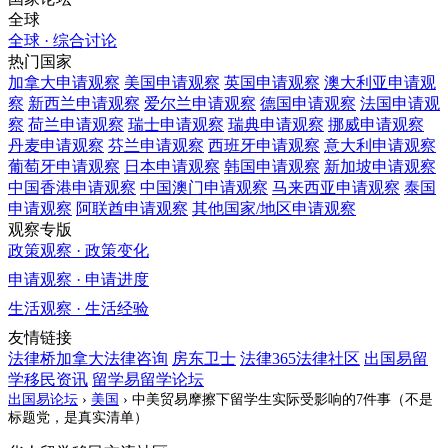
全球
全球 · 综合讨论
热门国家
加拿大
申请观察
美国
申请观察
英国
申请观察
澳大利亚
申请观
察
新西兰
申请观察
爱尔兰
申请观察
德国
申请观察
法国
申请观
察
荷兰
申请观察
瑞士
申请观察
瑞典
申请观察
挪威
申请观察
丹麦
申请观察
芬兰
申请观察
西班牙
申请观察
意大利
申请观察
葡萄牙
申请观察
日本
申请观察
韩国
申请观察
新加坡
申请观察
中国香港
申请观察
中国澳门
申请观察
马来西亚
申请观察
泰国
申请观察
阿联酋
申请观察
其他国家/地区
申请观察
观察专版
政策观察 · 政策变化
申请观察 · 申请进度
生活观察 · 生活经验
友情链接
法律桥加拿大法律咨询
房东卫士
法律365法律社区
出国易留
学移民资讯
留学易留学论坛
出国易论坛
›
美国
›
中美贸易摩擦下留学生实际受影响的7件事（不是
标题党，是真实清单）