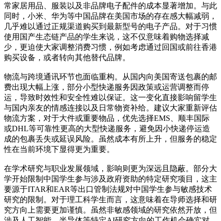
常家居用品、服装以及非品牌电子配件的成本显著增加。与此
同时，小米、华为等中国品牌在美国市场的存在感大幅减弱，
几乎难以通过正规渠道购买到最新型号的电子产品。对于习惯
使用国产生态链产品的学生来说，这不仅意味着购物选择减
少，更迫使大家调整消费习惯，例如考虑通过回国或前往香港
购买设备，或者转向其他替代品牌。
物流与跨境通讯环节也面临重构。从国内向美国寄送包裹的邮
费出现大幅上涨，部分小型快递服务因政策或运营调整而停
运，导致时效性和安全性难以保证。这一变化直接影响留学生
与国内亲友的情感连接以及日常物资补给。建议大家重新评估
物流方案，对于大件或重要物品，优先选择EMS、顺丰国际
或DHL等可靠性更高的大型快递服务，避免因小快递停运造
成的包裹丢失或延误风险。虽然成本有所上升，但服务的稳定
性在当前环境下显得更为重要。
在学术研究与职业发展领域，影响则更为深远且隐蔽。部分大
学开始限制中国学生参与涉及政府资助的特定研究项目，这主
要源于ITAR和EAR等出口管制法规对中国学生参与敏感技术
研究的限制。对于理工科学生而言，这意味着在导师选择和研
究方向上需要更加谨慎。虽然非敏感领域的研究依然开放，但
涉及人工智能、半导体等特定AI研究方向的工作机会确实对