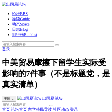
论坛
BBS
导读
Guide
动态
Space
日志
Blog
排行榜
Ranklist
登录
中美贸易摩擦下留学生实际受
影响的7件事（不是标题党，是
真实清单）
出国易
论坛
美国
⌄
首页
论坛首页
留学移民导读
社区动态
登录