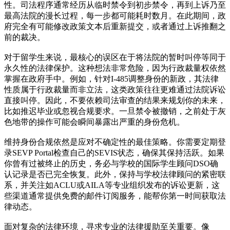
性。司法程序通常经历从临时禁令到初步禁令，再到上诉乃至
最高法院的漫长过程，每一步都可能耗时数月。在此期间，政
府完全有可能修改政策文本后重新提交，或者通过上诉推翻之
前的裁决。
对于留学生来说，最核心的误区在于将法院的暂时叫停等同于
永久性的法律保护。这种想法非常危险，因为行政裁量权依然
掌握在政府手中。例如，针对I-485调整身份的新政，其法律
性质属于行政裁量而非立法，这类政策往往更难通过法院诉讼
直接叫停。因此，不要依赖司法审查的结果来规划你的未来，
比如推迟毕业或忽视合规要求。一旦禁令被撤销，之前处于灰
色地带的操作可能会瞬间暴露出严重的身份危机。
维持身份合规依然是应对不确定性的最佳策略。你需要定期登
录SEVP Portal检查自己的SEVIS状态，确保其保持活跃。如果
你曾有过被终止的历史，务必与学校的国际学生顾问DSO确
认记录是否已完全恢复。此外，保持与学校法律顾问的紧密联
系，并关注如ACLU或AILA等专业组织发布的诉讼更新，这
些渠道通常提供免费的邮件订阅服务，能帮你第一时间获取法
律动态。
面对复杂的法律环境，寻求专业的法律援助至关重要。像