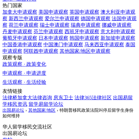
热门国家
加拿大
申请观察
美国
申请观察
英国
申请观察
澳大利亚
申请观
察
新西兰
申请观察
爱尔兰
申请观察
德国
申请观察
法国
申请观
察
荷兰
申请观察
瑞士
申请观察
瑞典
申请观察
挪威
申请观察
丹麦
申请观察
芬兰
申请观察
西班牙
申请观察
意大利
申请观察
葡萄牙
申请观察
日本
申请观察
韩国
申请观察
新加坡
申请观察
中国香港
申请观察
中国澳门
申请观察
马来西亚
申请观察
泰国
申请观察
阿联酋
申请观察
其他国家/地区
申请观察
观察专版
政策观察 · 政策变化
申请观察 · 申请进度
生活观察 · 生活经验
友情链接
法律桥加拿大法律咨询
房东卫士
法律365法律社区
出国易留
学移民资讯
留学易留学论坛
出国易论坛
›
其他国家/地区
›
特朗普移民政策法院叫停后留学生身份
如何维持
华人留学移民交流社区
出国易论坛