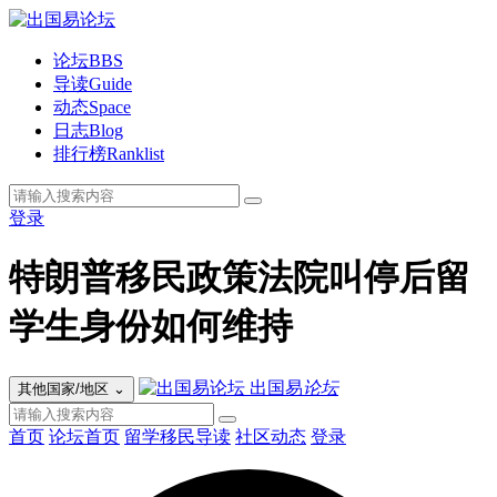
论坛
BBS
导读
Guide
动态
Space
日志
Blog
排行榜
Ranklist
登录
特朗普移民政策法院叫停后留
学生身份如何维持
出国易
论坛
其他国家/地区
⌄
首页
论坛首页
留学移民导读
社区动态
登录