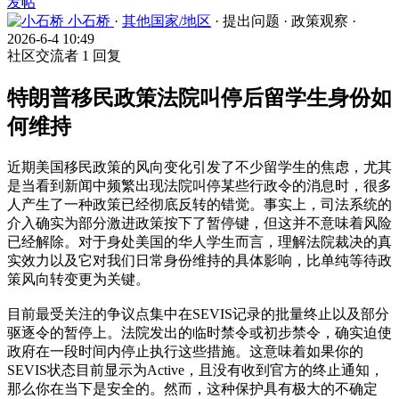
发帖
小石桥
·
其他国家/地区
·
提出问题
·
政策观察
·
2026-6-4 10:49
社区交流者
1 回复
特朗普移民政策法院叫停后留学生身份如
何维持
近期美国移民政策的风向变化引发了不少留学生的焦虑，尤其
是当看到新闻中频繁出现法院叫停某些行政令的消息时，很多
人产生了一种政策已经彻底反转的错觉。事实上，司法系统的
介入确实为部分激进政策按下了暂停键，但这并不意味着风险
已经解除。对于身处美国的华人学生而言，理解法院裁决的真
实效力以及它对我们日常身份维持的具体影响，比单纯等待政
策风向转变更为关键。
目前最受关注的争议点集中在SEVIS记录的批量终止以及部分
驱逐令的暂停上。法院发出的临时禁令或初步禁令，确实迫使
政府在一段时间内停止执行这些措施。这意味着如果你的
SEVIS状态目前显示为Active，且没有收到官方的终止通知，
那么你在当下是安全的。然而，这种保护具有极大的不确定