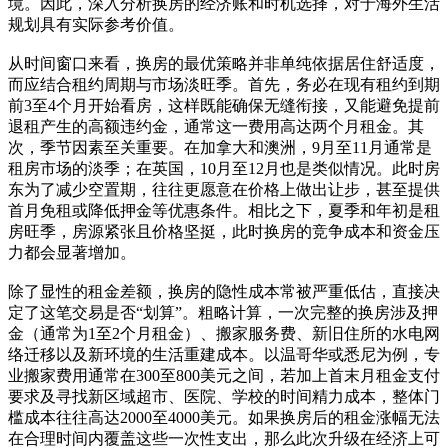
境。因此，深入分析换房的经济账和时机选择，对于海外生活
规划具有实际参考价值。
从时间窗口来看，换房的最优策略并非单纯依据居住舒适度，
而应结合租约周期与市场淡旺季。首先，务必在现有租约到期
前3至4个月开始看房，这样既能确保无缝衔接，又能避免提前
退租产生的高额违约金，通常这一费用高达两个月租金。其
次，季节因素至关重要。在加拿大和澳洲，9月至11月通常是
租房市场的淡季；在英国，10月至12月也是类似情况。此时房
东为了减少空置期，往往更愿意在价格上做出让步，甚至提供
首月免租或降低押金等优惠条件。相比之下，夏季和年初是租
房旺季，房源紧张且价格坚挺，此时换房的竞争成本和资金压
力都会显著增加。
除了显性的租金差额，换房的隐性成本常被严重低估，直接决
定了这笔交易是否“划算”。粗略计算，一次完整的换房涉及押
金（通常为1至2个月租金）、搬家服务费、新旧住所的水电网
络迁移以及新环境的生活重建成本。以温哥华或悉尼为例，专
业搬家费用通常在300至800美元之间，若加上首末月租金支付
要求及寻找新区域超市、医院、学校的时间精力成本，整体门
槛成本往往高达2000至4000美元。如果换房后的租金涨幅无法
在合理时间内覆盖这些一次性支出，那么此次升级在经济上可