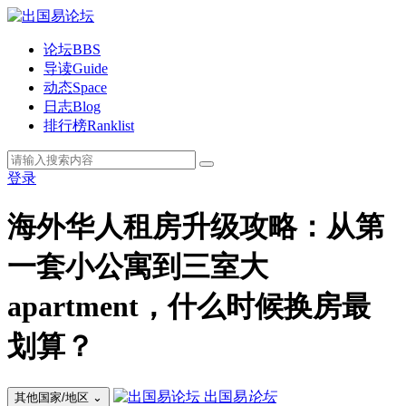
论坛
BBS
导读
Guide
动态
Space
日志
Blog
排行榜
Ranklist
登录
海外华人租房升级攻略：从第
一套小公寓到三室大
apartment，什么时候换房最
划算？
出国易
论坛
其他国家/地区
⌄