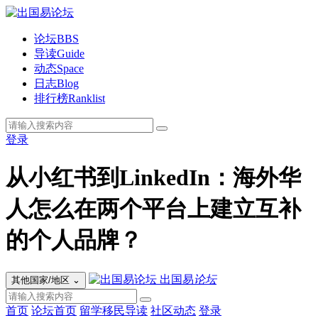
论坛
BBS
导读
Guide
动态
Space
日志
Blog
排行榜
Ranklist
登录
从小红书到LinkedIn：海外华
人怎么在两个平台上建立互补
的个人品牌？
出国易
论坛
其他国家/地区
⌄
首页
论坛首页
留学移民导读
社区动态
登录