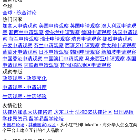
全球
全球 · 综合讨论
热门国家
加拿大
申请观察
美国
申请观察
英国
申请观察
澳大利亚
申请观
察
新西兰
申请观察
爱尔兰
申请观察
德国
申请观察
法国
申请观
察
荷兰
申请观察
瑞士
申请观察
瑞典
申请观察
挪威
申请观察
丹麦
申请观察
芬兰
申请观察
西班牙
申请观察
意大利
申请观察
葡萄牙
申请观察
日本
申请观察
韩国
申请观察
新加坡
申请观察
中国香港
申请观察
中国澳门
申请观察
马来西亚
申请观察
泰国
申请观察
阿联酋
申请观察
其他国家/地区
申请观察
观察专版
政策观察 · 政策变化
申请观察 · 申请进度
生活观察 · 生活经验
友情链接
法律桥加拿大法律咨询
房东卫士
法律365法律社区
出国易留
学移民资讯
留学易留学论坛
出国易论坛
›
其他国家/地区
›
从小红书到LinkedIn：海外华人怎么在两
个平台上建立互补的个人品牌？