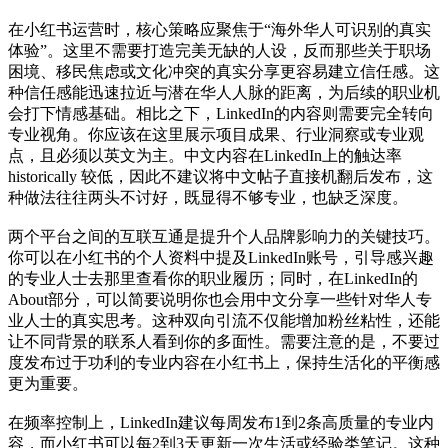
在小红书运营时，核心策略应聚焦于“海外华人可识别的真实
体验”。这里不需要打造完美无缺的人设，反而那些关于职场
困境、移民焦虑或文化冲突的真实分享更容易建立信任感。这
种信任感能迅速拉近与潜在华人人脉的距离，为后续的职业机
会打下情感基础。相比之下，LinkedIn的内容则需要完全转向
专业视角。你应该在这里展示项目成果、行业洞察或专业观
点，且必须以英文为主。中文内容在LinkedIn上的触达率
historically 较低，因此不建议将中文帖子直接机翻后发布，这
种做法往往两头不讨好，既显得不够专业，也缺乏深度。
两个平台之间的互联互通是提升个人品牌影响力的关键技巧。
你可以在小红书的个人资料中提及LinkedIn账号，引导感兴趣
的专业人士去那里查看你的职业履历；同时，在LinkedIn的
About部分，可以简要说明你也会用中文分享一些针对华人专
业人士的真实思考。这种双向引流不仅能增加粉丝粘性，还能
让不同背景的联系人看到你的多面性。需要注意的是，不要过
度发布过于功利的专业内容在小红书上，保持生活化的平衡感
更为重要。
在频率控制上，LinkedIn建议每周发布1到2条高质量的专业内
容，而小红书可以每2到3天更新一次生活或经验类笔记。这种