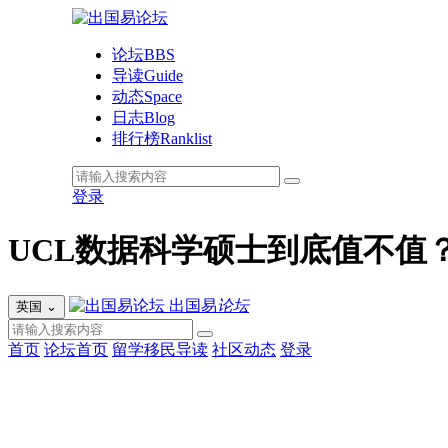
论坛
BBS
导读
Guide
动态
Space
日志
Blog
排行榜
Ranklist
登录
UCL数据科学硕士到底值不值
出国易
论坛
英国
⌄
首页
论坛首页
留学移民导读
社区动态
登录