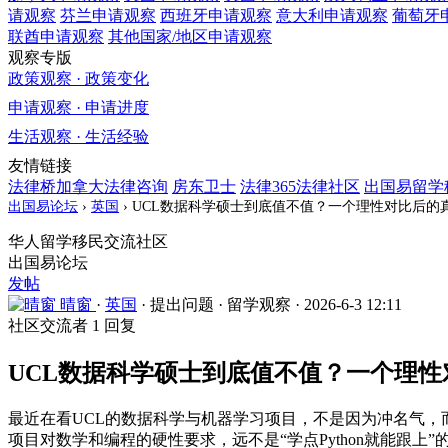
请观察
芬兰
申请观察
西班牙
申请观察
意大利
申请观察
葡萄牙
联酋
申请观察
其他国家/地区
申请观察
观察专版
政策观察 · 政策变化
申请观察 · 申请进度
生活观察 · 生活经验
友情链接
法律桥加拿大法律咨询
房东卫士
法律365法律社区
出国易留学
出国易论坛
›
英国
›
UCL数据科学硕士到底值不值？一个理性对比后的
华人留学移民交流社区
出国易论坛
发帖
晴窗
·
英国
·
提出问题
·
留学观察
·
2026-6-3 12:11
社区交流者
1 回复
UCL数据科学硕士到底值不值？一个理
最近在看UCL的数据科学与机器学习项目，不是因为冲名气，
项目对数学和编程的硬性要求，远不是“学点Python就能