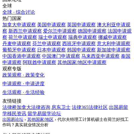
全球
全球 · 综合讨论
热门国家
加拿大
申请观察
美国
申请观察
英国
申请观察
澳大利亚
申请观
察
新西兰
申请观察
爱尔兰
申请观察
德国
申请观察
法国
申请观
察
荷兰
申请观察
瑞士
申请观察
瑞典
申请观察
挪威
申请观察
丹麦
申请观察
芬兰
申请观察
西班牙
申请观察
意大利
申请观察
葡萄牙
申请观察
日本
申请观察
韩国
申请观察
新加坡
申请观察
中国香港
申请观察
中国澳门
申请观察
马来西亚
申请观察
泰国
申请观察
阿联酋
申请观察
其他国家/地区
申请观察
观察专版
政策观察 · 政策变化
申请观察 · 申请进度
生活观察 · 生活经验
友情链接
法律桥加拿大法律咨询
房东卫士
法律365法律社区
出国易留
学移民资讯
留学易留学论坛
出国易论坛
›
其他国家/地区
›
代尔夫特理工计算机硕士在荷兰好找工
作吗？真实就业情况分析