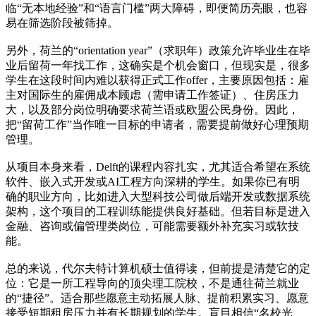
临“无本地经验”和“语言门槛”两大障碍，即便简历亮眼，也容
易在筛选阶段被筛掉。
另外，荷兰的“orientation year”（求职年）政策允许毕业生在毕
业后留荷一年找工作，这确实是个机会窗口，但现实是，很多
学生在这段时间内难以获得正式工作offer，主要原因包括：雇
主对国际生的雇佣成本顾虑（需申请工作签证）、住房压力
大，以及部分岗位明确要求荷兰语或欧盟公民身份。因此，
把“留荷工作”当作唯一目标的申请者，需要提前做好心理预期
管理。
从项目本身来看，Delft的课程内容扎实，尤其适合希望在系统
软件、嵌入式开发或AI工程方向深耕的学生。如果你已有明
确的职业方向，比如进入大型科技公司做后端开发或数据系统
架构，这个项目的工程训练能提供良好基础。但若目标是进入
金融、咨询或偏管理类岗位，可能需要额外补充实习或软技
能。
总的来说，代尔夫特计算机硕士值得读，但前提是清楚它的定
位：它是一所工程导向的顶尖理工院校，不是通往荷兰就业
的“捷径”。适合那些愿意主动拓展人脉、提前积累实习、愿意
接受短期租房压力并有长期规划的学生。盲目相信“名校光