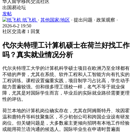
华人留学移民交流社区
出国易论坛
发帖
纸飞机
·
其他国家/地区
·
提出问题
·
政策观察
·
2026-6-2 19:50
社区交流者
1 回复
代尔夫特理工计算机硕士在荷兰好找工作
吗？真实就业情况分析
代尔夫特理工大学的计算机科学硕士项目在欧洲乃至全球都有
不错的声誉，尤其在系统、软件工程和人工智能方向有扎实的
工程训练。课程设置偏重实践，项目制学习占比高，学生动手
能力普遍较强。但和很多理工强校一样，名气不等于就业保
障，尤其是对国际学生而言，毕业后的实际就业路径需要更理
性的评估。
荷兰本地的计算机岗位确实存在，尤其在阿姆斯特丹、埃因霍
温和鹿特丹等科技聚集区，不少初创公司和跨国企业设有研发
岗位。但关键问题是，大多数雇主更倾向招聘有本地工作经验
或能用荷兰语沟通的候选人。国际毕业生在申请时普遍面