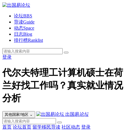
论坛
BBS
导读
Guide
动态
Space
日志
Blog
排行榜
Ranklist
登录
代尔夫特理工计算机硕士在荷
兰好找工作吗？真实就业情况
分析
出国易
论坛
其他国家/地区
⌄
首页
论坛首页
留学移民导读
社区动态
登录