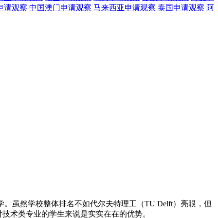
申请观察
中国澳门
申请观察
马来西亚
申请观察
泰国
申请观察
阿
然学校整体排名不如代尔夫特理工（TU Delft）亮眼，但
对技术类专业的学生来说是实实在在的优势。