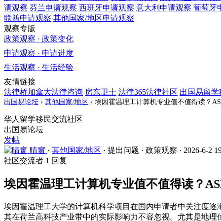
请观察
芬兰
申请观察
西班牙
申请观察
意大利
申请观察
葡萄牙
联酋
申请观察
其他国家/地区
申请观察
观察专版
政策观察 · 政策变化
申请观察 · 申请进度
生活观察 · 生活经验
友情链接
法律桥加拿大法律咨询
房东卫士
法律365法律社区
出国易留学
出国易论坛
›
其他国家/地区
›
埃因霍温理工计算机专业值不值得读？AS
华人留学移民交流社区
出国易论坛
发帖
晴窗
·
其他国家/地区
·
提出问题
·
政策观察
·
2026-6-2 1
社区交流者
1 回复
埃因霍温理工计算机专业值不值得读？AS
埃因霍温理工大学的计算机科学项目在国内申请者中关注度逐渐上
其在荷兰高科技产业带中的实际影响力不容忽视。尤其是地理