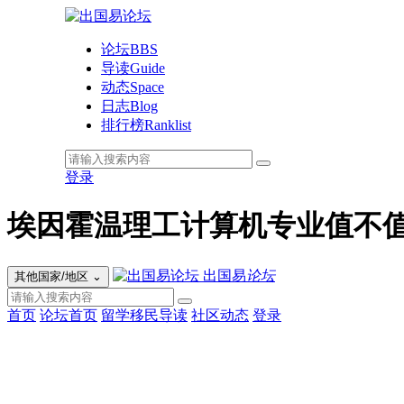
论坛
BBS
导读
Guide
动态
Space
日志
Blog
排行榜
Ranklist
登录
埃因霍温理工计算机专业值不值
出国易
论坛
其他国家/地区
⌄
首页
论坛首页
留学移民导读
社区动态
登录