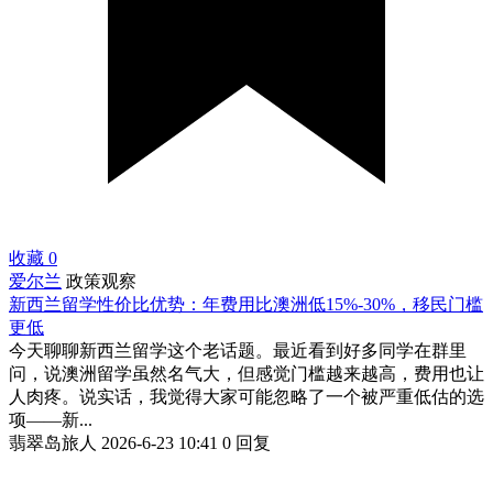
收藏
0
爱尔兰
政策观察
新西兰留学性价比优势：年费用比澳洲低15%-30%，移民门槛
更低
今天聊聊新西兰留学这个老话题。最近看到好多同学在群里
问，说澳洲留学虽然名气大，但感觉门槛越来越高，费用也让
人肉疼。说实话，我觉得大家可能忽略了一个被严重低估的选
项——新...
翡翠岛旅人
2026-6-23 10:41
0 回复