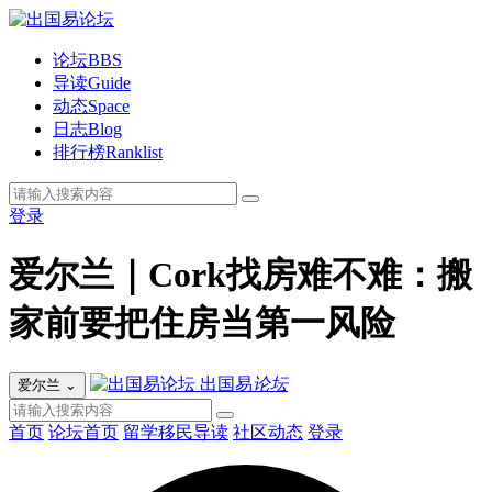
论坛
BBS
导读
Guide
动态
Space
日志
Blog
排行榜
Ranklist
登录
爱尔兰｜Cork找房难不难：搬
家前要把住房当第一风险
出国易
论坛
爱尔兰
⌄
首页
论坛首页
留学移民导读
社区动态
登录