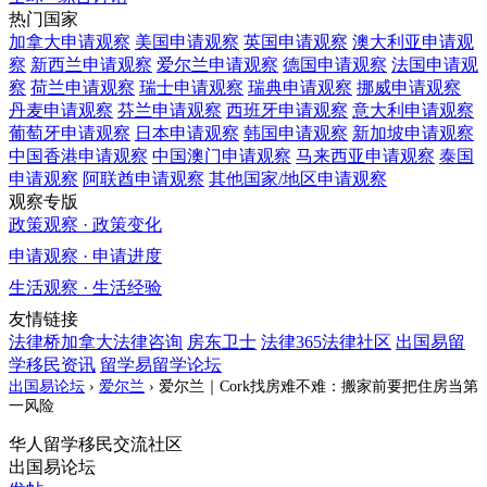
热门国家
加拿大
申请观察
美国
申请观察
英国
申请观察
澳大利亚
申请观
察
新西兰
申请观察
爱尔兰
申请观察
德国
申请观察
法国
申请观
察
荷兰
申请观察
瑞士
申请观察
瑞典
申请观察
挪威
申请观察
丹麦
申请观察
芬兰
申请观察
西班牙
申请观察
意大利
申请观察
葡萄牙
申请观察
日本
申请观察
韩国
申请观察
新加坡
申请观察
中国香港
申请观察
中国澳门
申请观察
马来西亚
申请观察
泰国
申请观察
阿联酋
申请观察
其他国家/地区
申请观察
观察专版
政策观察 · 政策变化
申请观察 · 申请进度
生活观察 · 生活经验
友情链接
法律桥加拿大法律咨询
房东卫士
法律365法律社区
出国易留
学移民资讯
留学易留学论坛
出国易论坛
›
爱尔兰
›
爱尔兰｜Cork找房难不难：搬家前要把住房当第
一风险
华人留学移民交流社区
出国易论坛