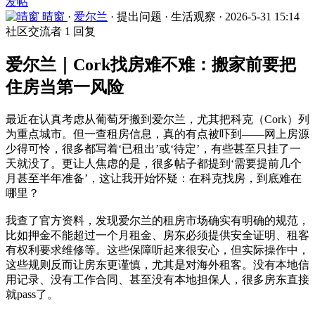
发帖
晴窗
·
爱尔兰
·
提出问题
·
生活观察
·
2026-5-31 15:14
社区交流者
1 回复
爱尔兰｜Cork找房难不难：搬家前要把
住房当第一风险
最近在认真考虑从葡萄牙搬到爱尔兰，尤其把科克（Cork）列
为重点城市。但一查租房信息，真的有点被吓到——网上房源
少得可怜，很多都写着‘已租出’或‘待定’，有些甚至只挂了一
天就没了。更让人焦虑的是，很多帖子都提到‘需要提前几个
月甚至半年准备’，这让我开始怀疑：在科克找房，到底难在
哪里？
我查了官方资料，发现爱尔兰的租房市场确实有明确的规范，
比如押金不能超过一个月租金、房东必须提供安全证明、租客
有权利要求维修等。这些保障听起来很安心，但实际操作中，
这些规则反而让房东更谨慎，尤其是对海外租客。没有本地信
用记录、没有工作合同、甚至没有本地担保人，很多房东直接
就pass了。