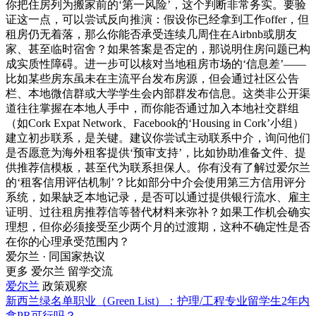
你把住房列为搬家前的‘第一风险’，这个判断非常务实。要验
证这一点，可以尝试反向推演：假设你已经拿到工作offer，但
租房仍无着落，那么你能否承受连续几周住在Airbnb或朋友
家、甚至临时宿舍？如果答案是否定的，那说明住房问题已构
成实质性障碍。进一步可以核对当地租房市场的‘信息差’——
比如某些房东虽未在主流平台发布房源，但会通过社区公告
栏、本地微信群或大学学生会内部群发布信息。这类非公开渠
道往往掌握在本地人手中，而你能否通过加入本地社交群组
（如Cork Expat Network、Facebook的‘Housing in Cork’小组）
建立初步联系，是关键。建议你尝试主动联系中介，询问他们
是否愿意为海外租客提供‘预审支持’，比如协助准备文件、提
供推荐信模板，甚至代为联系担保人。你有没有了解过爱尔兰
的‘租客信用评估机制’？比如部分中介会使用第三方信用评分
系统，如果缺乏本地记录，是否可以通过提供银行流水、雇主
证明、过往租房推荐信等替代材料来弥补？如果工作机会确实
理想，但你必须接受至少两个月的过渡期，这种不确定性是否
在你的心理承受范围内？
爱尔兰 · 同国家热议
更多 爱尔兰 留学交流
爱尔兰
政策观察
新西兰绿名单职业（Green List）：护理/工程专业留学生2年内
拿PR可行吗？