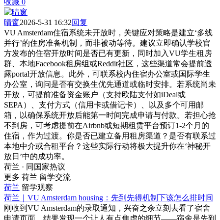
收藏
0
晴窗
2026-5-31 16:32
回复
VU Amsterdam住宿系统未开放时，关键应对策略是建立‘多线
并行’的住房准备机制，而非被动等待。建议立即确认学校官
方发布的住宿开放时间是否已有更新，同时加入VU学生租房
群、本地Facebook租房组或Reddit社区，这些渠道常会提前透
露portal开放信息。此外，可联系校内住宿办公室或国际学生
办公室，询问是否有交换生优先通道或临时安排。若系统尚未
开放，可提前准备资金账户（支持欧陆支付如iDeal或
SEPA）、支付方式（信用卡或借记卡）、以及多个可用邮
箱，以确保系统开放后能第一时间完成申请与付款。若担心抢
不到房，可考虑提前在Airbnb或短期租赁平台预订1-2个月的
住宿，作为过渡。你是否已建立备用租房渠道？是否有联系过
本地中介或合租平台？这些实际行动将极大提升你在‘神秘开
放日’中的成功率。
荷兰 · 同国家热议
更多 荷兰 留学交流
荷兰
留学观察
荷兰｜VU Amsterdam housing：先到先得机制下该怎么排时间
刚收到VU Amsterdam的录取通知，兴奋之余立刻去看了宿舍
申请页面，结果发现一个让人有点焦虑的细节——宿舍是先到