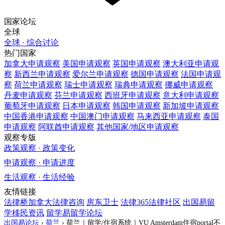
国家论坛
全球
全球 · 综合讨论
热门国家
加拿大
申请观察
美国
申请观察
英国
申请观察
澳大利亚
申请观
察
新西兰
申请观察
爱尔兰
申请观察
德国
申请观察
法国
申请观
察
荷兰
申请观察
瑞士
申请观察
瑞典
申请观察
挪威
申请观察
丹麦
申请观察
芬兰
申请观察
西班牙
申请观察
意大利
申请观察
葡萄牙
申请观察
日本
申请观察
韩国
申请观察
新加坡
申请观察
中国香港
申请观察
中国澳门
申请观察
马来西亚
申请观察
泰国
申请观察
阿联酋
申请观察
其他国家/地区
申请观察
观察专版
政策观察 · 政策变化
申请观察 · 申请进度
生活观察 · 生活经验
友情链接
法律桥加拿大法律咨询
房东卫士
法律365法律社区
出国易留
学移民资讯
留学易留学论坛
出国易论坛
›
荷兰
›
荷兰｜留学/住宿系统｜VU Amsterdam住宿portal不