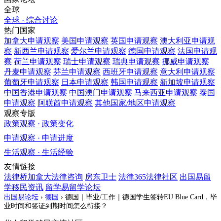
全球
全球 · 综合讨论
热门国家
加拿大
申请观察
美国
申请观察
英国
申请观察
澳大利亚
申请观
察
新西兰
申请观察
爱尔兰
申请观察
德国
申请观察
法国
申请观
察
荷兰
申请观察
瑞士
申请观察
瑞典
申请观察
挪威
申请观察
丹麦
申请观察
芬兰
申请观察
西班牙
申请观察
意大利
申请观察
葡萄牙
申请观察
日本
申请观察
韩国
申请观察
新加坡
申请观察
中国香港
申请观察
中国澳门
申请观察
马来西亚
申请观察
泰国
申请观察
阿联酋
申请观察
其他国家/地区
申请观察
观察专版
政策观察 · 政策变化
申请观察 · 申请进度
生活观察 · 生活经验
友情链接
法律桥加拿大法律咨询
房东卫士
法律365法律社区
出国易留
学移民资讯
留学易留学论坛
出国易论坛
›
德国
›
德国｜毕业/工作｜德国学生签转EU Blue Card，毕
业时间和签证到期时间怎么衔接？