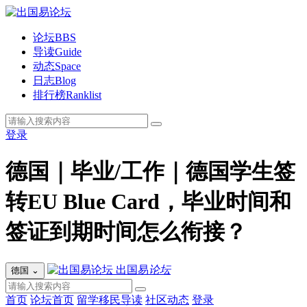
论坛
BBS
导读
Guide
动态
Space
日志
Blog
排行榜
Ranklist
登录
德国｜毕业/工作｜德国学生签
转EU Blue Card，毕业时间和
签证到期时间怎么衔接？
出国易
论坛
德国
⌄
首页
论坛首页
留学移民导读
社区动态
登录