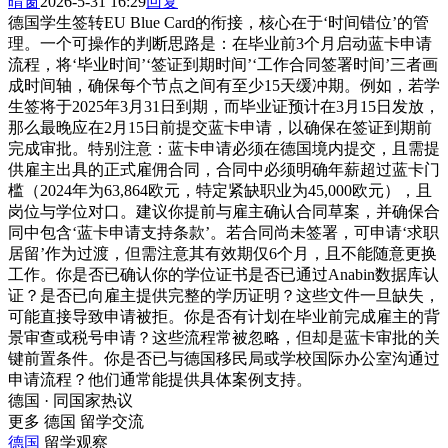
晴窗
2026-5-31 16:29
回复
德国学生签转EU Blue Card的衔接，核心在于‘时间错位’的管
理。一个可操作的判断思路是：在毕业前3个月启动蓝卡申请
流程，将‘毕业时间’‘签证到期时间’‘工作合同签署时间’三者画
成时间轴，确保每个节点之间有至少15天缓冲期。例如，若学
生签将于2025年3月31日到期，而毕业证预计在3月15日发放，
那么最晚应在2月15日前提交蓝卡申请，以确保在签证到期前
完成审批。特别注意：蓝卡申请必须在德国境内提交，且需提
供雇主出具的正式雇佣合同，合同中必须明确年薪超过蓝卡门
槛（2024年为63,864欧元，特定紧缺职业为45,000欧元），且
岗位与学位对口。建议你提前与雇主确认合同草案，并确保合
同中包含‘蓝卡申请支持条款’。若合同尚未签署，可申请‘求职
居留’作为过渡，但需注意其有效期仅6个月，且不能随意更换
工作。你是否已确认你的学位证书是否已通过Anabin数据库认
证？是否已向雇主提供完整的学历证明？这些文件一旦缺失，
可能直接导致申请被拒。你是否有计划在毕业前完成雇主的背
景审查或税号申请？这些流程常被忽略，但却是蓝卡审批的关
键前置条件。你是否已与德国移民局或学校国际办公室沟通过
申请流程？他们通常能提供具体案例支持。
德国 · 同国家热议
更多 德国 留学交流
德国
留学观察