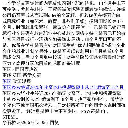
一个学期或更短时间内完成实习到全职的转化。18个月并非不
可接受，尤其在科技、工程等岗位招聘周期较短的领域，许多
公司仍可完成从面试到offer的全流程。但若你仍在探索方向，
或目标行业（如艺术、教育、非盈利组织）招聘周期长达3-6
个月，时间就非常紧张。建议你立即评估：自己是否已锁定目
标行业？是否有校内职业中心或校友网络支持？是否已开始参
与实习项目或行业活动？如果尚未启动，18个月窗口可能不
足。你所在学校是否有针对国际生的“优先招聘通道”或与企业
合作的就业计划？另外，你是否考虑过利用18个月的前6个月
完成实习，后12个月集中投递？这种分阶段策略能否缓解时间
压力？欢迎分享你目前的求职准备进度。
英国 · 同国家热议
更多 英国 留学交流
英国
政策观察
英国PSW签证2026年收窄本科授课型硕士从2年缩短至18个月
英国PSW毕业生签证2026年确定收窄了。本科生和授课型硕
士的PSW时长从2年缩短到了18个月，少了整整半年。虽然这
个变化不像美国那么激烈，但对想留英工作的同学来说时间确
实更紧了。 好消息是博士生不受影响，PSW还是3年。
STEM...
小石桥
2026-6-9 12:06
2 回复