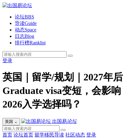
论坛
BBS
导读
Guide
动态
Space
日志
Blog
排行榜
Ranklist
登录
英国｜留学/规划｜2027年后
Graduate visa变短，会影响
2026入学选择吗？
出国易
论坛
英国
⌄
首页
论坛首页
留学移民导读
社区动态
登录