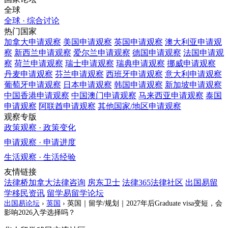
全球
全球 · 综合讨论
热门国家
加拿大
申请观察
美国
申请观察
英国
申请观察
澳大利亚
申请观
察
新西兰
申请观察
爱尔兰
申请观察
德国
申请观察
法国
申请观
察
荷兰
申请观察
瑞士
申请观察
瑞典
申请观察
挪威
申请观察
丹麦
申请观察
芬兰
申请观察
西班牙
申请观察
意大利
申请观察
葡萄牙
申请观察
日本
申请观察
韩国
申请观察
新加坡
申请观察
中国香港
申请观察
中国澳门
申请观察
马来西亚
申请观察
泰国
申请观察
阿联酋
申请观察
其他国家/地区
申请观察
观察专版
政策观察 · 政策变化
申请观察 · 申请进度
生活观察 · 生活经验
友情链接
法律桥加拿大法律咨询
房东卫士
法律365法律社区
出国易留
学移民资讯
留学易留学论坛
出国易论坛
›
英国
›
英国｜留学/规划｜2027年后Graduate visa变短，会
影响2026入学选择吗？