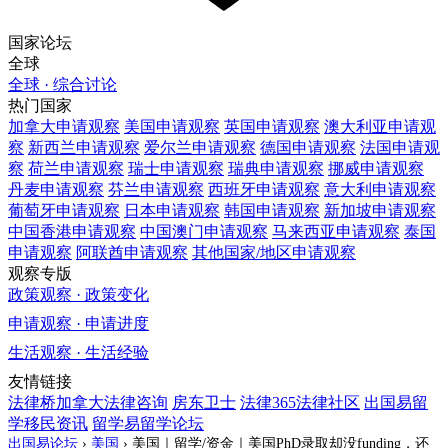
国家论坛
全球
全球 · 综合讨论
热门国家
加拿大
申请观察
美国
申请观察
英国
申请观察
澳大利亚
申请观
察
新西兰
申请观察
爱尔兰
申请观察
德国
申请观察
法国
申请观
察
荷兰
申请观察
瑞士
申请观察
瑞典
申请观察
挪威
申请观察
丹麦
申请观察
芬兰
申请观察
西班牙
申请观察
意大利
申请观察
葡萄牙
申请观察
日本
申请观察
韩国
申请观察
新加坡
申请观察
中国香港
申请观察
中国澳门
申请观察
马来西亚
申请观察
泰国
申请观察
阿联酋
申请观察
其他国家/地区
申请观察
观察专版
政策观察 · 政策变化
申请观察 · 申请进度
生活观察 · 生活经验
友情链接
法律桥加拿大法律咨询
房东卫士
法律365法律社区
出国易留
学移民资讯
留学易留学论坛
出国易论坛
›
美国
›
美国｜留学/资金｜美国PhD录取却没funding，还