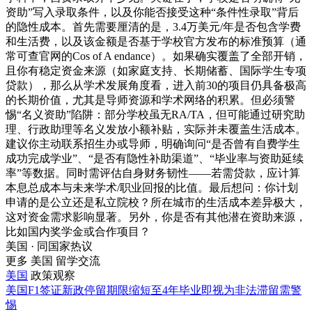
资助”写入录取条件，以及你能否接受这种“条件性录取”背后
的隐性成本。首先需要厘清的是，3.4万美元/年是否包含学费
和生活费，以及该金额是否基于学校官方发布的标准预算（通
常可查官网的Cos of A endance）。如果确实覆盖了全部开销，
且你有稳定资金来源（如家庭支持、长期储蓄、国际学生专项
贷款），那么从学术发展角度看，进入前30的项目仍具备极高
的长期价值，尤其是导师资源和学术网络的积累。但必须警
惕“名义资助”陷阱：部分学校虽无RA/TA，但可能通过研究助
理、行政助理等名义发放小额补贴，实际并未覆盖生活成本。
建议你主动联系招生办或导师，明确询问“是否曾有自费学生
成功完成学业”、“是否有隐性补助渠道”、“毕业率与资助延续
率”等数据。同时需评估自身财务韧性——若需贷款，应计算
本息总成本与未来学术/职业回报的比值。最后想问：你计划
申请的是公立还是私立院校？所在城市的生活成本差异极大，
这对资金需求影响显著。另外，你是否有其他潜在资助来源，
比如国内奖学金或合作项目？
美国 · 同国家热议
更多 美国 留学交流
美国
政策观察
美国F1签证新政停留期限缩短至4年毕业即视为非法滞留需警
惕