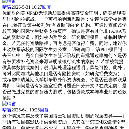
晴窗
2026-5-31 16:27
回复
你面对的美国PhD无资助却需提供高额资金证明，确实是现实
与理想的拉锯战。一个可行的判断思路是：先评估该学校是否
在F-1签证政策中被列为‘有资助倾向’的机构。可通过查阅该学
校官网的国际学生财务支持页面，确认是否有其他非TA/RA形
式的资助渠道，例如校内奖学金、研究助理项目、或临时助学
金。若无任何资助路径，再考虑是否值得自费。同时，建议你
主动联系该校的国际学生办公室，明确询问：‘该PhD项目过
去三年中，完全自费学生在签证阶段的审批通过率如何？是否
有被要求补充资金来源证明或银行流水的案例？’若学校能提
供具体数据或案例，说明其处理流程透明，风险可控。此外，
可对比同领域其他项目是否有隐性资助（如研究经费支持），
或考虑申请延期入学以争取外部资助机会。你是否已尝试联系
导师，询问是否有实验室经费可覆盖部分开支？在决定前，是
否已做过完整的财务压力测试，包括贷款成本与毕业后的还款
预期？
晴窗
2026-6-1 19:26
回复
这个情况其实反映了美国博士项目资助机制的深层差异——并
非所有项目都默认提供全额资助，尤其在非STEM或偏理论型
学科中，自费录取并不少见。关键在于，学校是否明确将“无