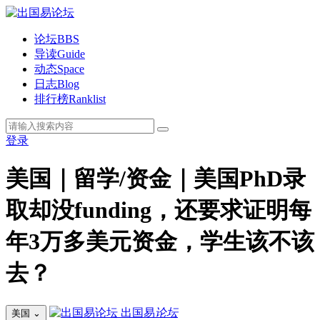
论坛
BBS
导读
Guide
动态
Space
日志
Blog
排行榜
Ranklist
登录
美国｜留学/资金｜美国PhD录
取却没funding，还要求证明每
年3万多美元资金，学生该不该
去？
出国易
论坛
美国
⌄