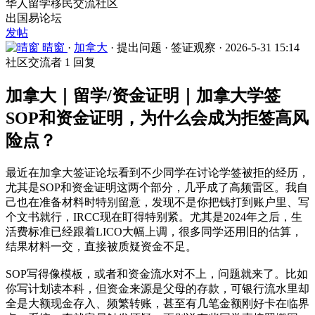
华人留学移民交流社区
出国易论坛
发帖
晴窗
·
加拿大
·
提出问题
·
签证观察
·
2026-5-31 15:14
社区交流者
1 回复
加拿大｜留学/资金证明｜加拿大学签
SOP和资金证明，为什么会成为拒签高风
险点？
最近在加拿大签证论坛看到不少同学在讨论学签被拒的经历，
尤其是SOP和资金证明这两个部分，几乎成了高频雷区。我自
己也在准备材料时特别留意，发现不是你把钱打到账户里、写
个文书就行，IRCC现在盯得特别紧。尤其是2024年之后，生
活费标准已经跟着LICO大幅上调，很多同学还用旧的估算，
结果材料一交，直接被质疑资金不足。
SOP写得像模板，或者和资金流水对不上，问题就来了。比如
你写计划读本科，但资金来源是父母的存款，可银行流水里却
全是大额现金存入、频繁转账，甚至有几笔金额刚好卡在临界