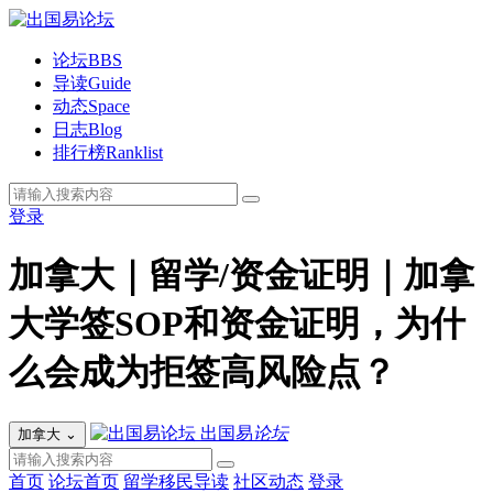
论坛
BBS
导读
Guide
动态
Space
日志
Blog
排行榜
Ranklist
登录
加拿大｜留学/资金证明｜加拿
大学签SOP和资金证明，为什
么会成为拒签高风险点？
出国易
论坛
加拿大
⌄
首页
论坛首页
留学移民导读
社区动态
登录