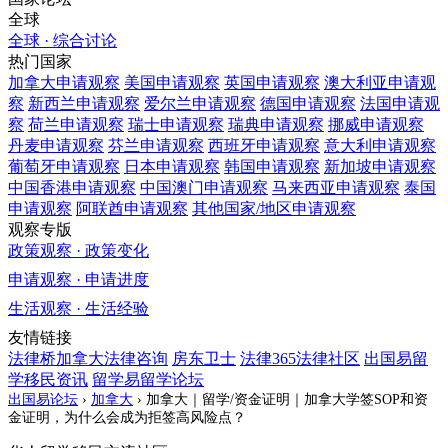
全球
全球 · 综合讨论
热门国家
加拿大
申请观察
美国
申请观察
英国
申请观察
澳大利亚
申请观
察
新西兰
申请观察
爱尔兰
申请观察
德国
申请观察
法国
申请观
察
荷兰
申请观察
瑞士
申请观察
瑞典
申请观察
挪威
申请观察
丹麦
申请观察
芬兰
申请观察
西班牙
申请观察
意大利
申请观察
葡萄牙
申请观察
日本
申请观察
韩国
申请观察
新加坡
申请观察
中国香港
申请观察
中国澳门
申请观察
马来西亚
申请观察
泰国
申请观察
阿联酋
申请观察
其他国家/地区
申请观察
观察专版
政策观察 · 政策变化
申请观察 · 申请进度
生活观察 · 生活经验
友情链接
法律桥加拿大法律咨询
房东卫士
法律365法律社区
出国易留
学移民资讯
留学易留学论坛
出国易论坛
›
加拿大
›
加拿大｜留学/资金证明｜加拿大学签SOP和资
金证明，为什么会成为拒签高风险点？