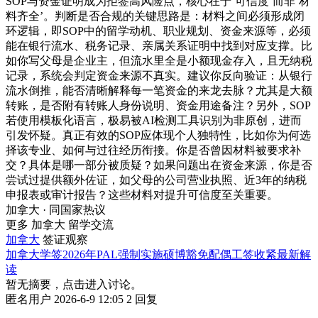
SOP与资金证明成为拒签高风险点，核心在于‘可信度’而非‘材
料齐全’。判断是否合规的关键思路是：材料之间必须形成闭
环逻辑，即SOP中的留学动机、职业规划、资金来源等，必须
能在银行流水、税务记录、亲属关系证明中找到对应支撑。比
如你写父母是企业主，但流水里全是小额现金存入，且无纳税
记录，系统会判定资金来源不真实。建议你反向验证：从银行
流水倒推，能否清晰解释每一笔资金的来龙去脉？尤其是大额
转账，是否附有转账人身份说明、资金用途备注？另外，SOP
若使用模板化语言，极易被AI检测工具识别为非原创，进而
引发怀疑。真正有效的SOP应体现个人独特性，比如你为何选
择该专业、如何与过往经历衔接。你是否曾因材料被要求补
交？具体是哪一部分被质疑？如果问题出在资金来源，你是否
尝试过提供额外佐证，如父母的公司营业执照、近3年的纳税
申报表或审计报告？这些材料对提升可信度至关重要。
加拿大 · 同国家热议
更多 加拿大 留学交流
加拿大
签证观察
加拿大学签2026年PAL强制实施硕博豁免配偶工签收紧最新解
读
暂无摘要，点击进入讨论。
匿名用户
2026-6-9 12:05
2 回复