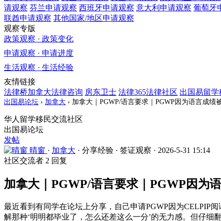
请观察
芬兰
申请观察
西班牙
申请观察
意大利
申请观察
葡萄牙
联酋
申请观察
其他国家/地区
申请观察
观察专版
政策观察 · 政策变化
申请观察 · 申请进度
生活观察 · 生活经验
友情链接
法律桥加拿大法律咨询
房东卫士
法律365法律社区
出国易留学
出国易论坛
›
加拿大
›
加拿大｜PGWP/语言要求｜PGWP因为语言成
华人留学移民交流社区
出国易论坛
发帖
晴窗
·
加拿大
·
分享经验
·
签证观察
·
2026-5-31 15:14
社区交流者
2 回复
加拿大｜PGWP/语言要求｜PGWP因
最近看到有同学在论坛上分享，自己申请PGWP因为CELPI
解那种‘明明都毕业了，怎么还差这么一分’的无力感。但仔细