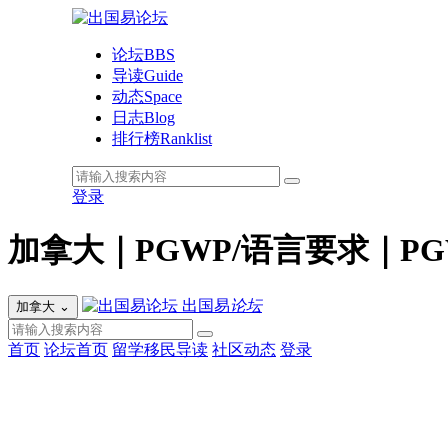
论坛
BBS
导读
Guide
动态
Space
日志
Blog
排行榜
Ranklist
登录
加拿大｜PGWP/语言要求｜
出国易
论坛
加拿大
⌄
首页
论坛首页
留学移民导读
社区动态
登录