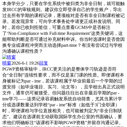
本身学分少，只要在学生系统中被归类为非全日制，就可能触
发IRCC的审核规则。建议你立即登录自己的学生账户，导出
过去所有学期的课程记录，逐项核对是否有非全日制课程被记
录。若发现异常，可向学术事务处申请更正或补发说明。同
时，若你已收到拒签信，可重点查看GCMS中是否标注
了‘Non-Compliance with Full-time Requirement’这类关键词，这
能帮助判断是否可通过补充材料申诉。你当时选课时是否曾因
换专业或课程冲突而主动选择part-time？有没有尝试过与学校
沟通确认课程性质？
晴窗
2026-6-1 19:26
回复
PGWP资格审核中，IRCC更关注的是整体学习轨迹是否符
合“全日制”连续性要求，而不仅是某门课的性质。即便课程本
身被标记为par - ime，若该课程属于毕业前最后一个学期的过
渡安排（如毕业项目、实习、论文等），且学校出具正式说明
文件，通常仍可被接受。但问题往往出在非最后学期的par -
ime学习——这类记录容易触发系统自动筛查，尤其当累计学
分或选课数量达到学校“par - ime”标准（如低于3门全职课）
时，即便课程与学位直接相关，也可能被判定为“非全日制状
态”。建议在选课前主动获取国际学生办公室的书面确认，要
求他们明确标注“该课程不影响PGWP资格”并留存沟通记录。