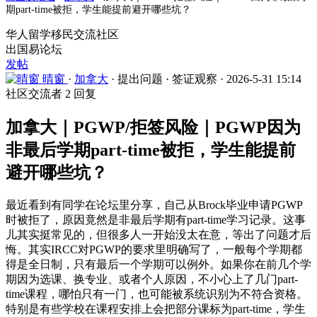
期part-time被拒，学生能提前避开哪些坑？
华人留学移民交流社区
出国易论坛
发帖
晴窗
·
加拿大
·
提出问题
·
签证观察
·
2026-5-31 15:14
社区交流者
2 回复
加拿大｜PGWP/拒签风险｜PGWP因为
非最后学期part-time被拒，学生能提前
避开哪些坑？
最近看到有同学在论坛里分享，自己从Brock毕业申请PGWP
时被拒了，原因竟然是非最后学期有part-time学习记录。这事
儿其实挺常见的，但很多人一开始没太在意，等出了问题才后
悔。其实IRCC对PGWP的要求里明确写了，一般每个学期都
得是全日制，只有最后一个学期可以例外。如果你在前几个学
期因为选课、换专业、或者个人原因，不小心上了几门part-
time课程，哪怕只有一门，也可能被系统识别为不符合资格。
特别是有些学校在课程安排上会把部分课标为part-time，学生