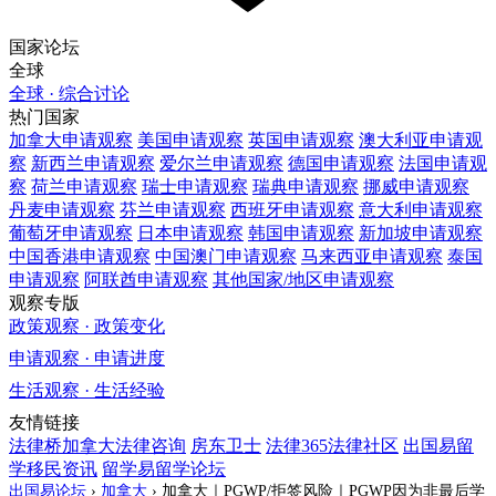
国家论坛
全球
全球 · 综合讨论
热门国家
加拿大
申请观察
美国
申请观察
英国
申请观察
澳大利亚
申请观
察
新西兰
申请观察
爱尔兰
申请观察
德国
申请观察
法国
申请观
察
荷兰
申请观察
瑞士
申请观察
瑞典
申请观察
挪威
申请观察
丹麦
申请观察
芬兰
申请观察
西班牙
申请观察
意大利
申请观察
葡萄牙
申请观察
日本
申请观察
韩国
申请观察
新加坡
申请观察
中国香港
申请观察
中国澳门
申请观察
马来西亚
申请观察
泰国
申请观察
阿联酋
申请观察
其他国家/地区
申请观察
观察专版
政策观察 · 政策变化
申请观察 · 申请进度
生活观察 · 生活经验
友情链接
法律桥加拿大法律咨询
房东卫士
法律365法律社区
出国易留
学移民资讯
留学易留学论坛
出国易论坛
›
加拿大
›
加拿大｜PGWP/拒签风险｜PGWP因为非最后学