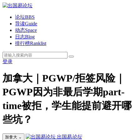
论坛
BBS
导读
Guide
动态
Space
日志
Blog
排行榜
Ranklist
登录
加拿大｜PGWP/拒签风险｜
PGWP因为非最后学期part-
time被拒，学生能提前避开哪
些坑？
出国易
论坛
加拿大
⌄