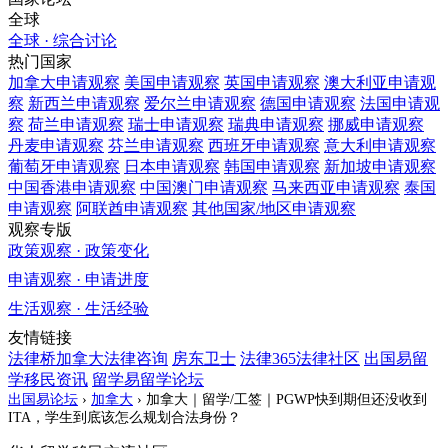
全球
全球 · 综合讨论
热门国家
加拿大
申请观察
美国
申请观察
英国
申请观察
澳大利亚
申请观
察
新西兰
申请观察
爱尔兰
申请观察
德国
申请观察
法国
申请观
察
荷兰
申请观察
瑞士
申请观察
瑞典
申请观察
挪威
申请观察
丹麦
申请观察
芬兰
申请观察
西班牙
申请观察
意大利
申请观察
葡萄牙
申请观察
日本
申请观察
韩国
申请观察
新加坡
申请观察
中国香港
申请观察
中国澳门
申请观察
马来西亚
申请观察
泰国
申请观察
阿联酋
申请观察
其他国家/地区
申请观察
观察专版
政策观察 · 政策变化
申请观察 · 申请进度
生活观察 · 生活经验
友情链接
法律桥加拿大法律咨询
房东卫士
法律365法律社区
出国易留
学移民资讯
留学易留学论坛
出国易论坛
›
加拿大
›
加拿大｜留学/工签｜PGWP快到期但还没收到
ITA，学生到底该怎么规划合法身份？