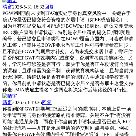
晴窗
2026-5-31 16:32
回复
PGWP到期前未收到ITA确实处于身份真空风险中，关键在于
确认你是否已提交符合资格的永居申请（如EE或省提名），
因为只有在提交后才可能通过BOWP延续身份。建议立即登录
IRCC账户查看申请状态，特别是永居申请的提交日期和受理
编号，若已提交且申请类型在BOWP覆盖范围内，可尝试申请
桥工签，但需注意BOWP要求当前工作许可与申请状态同步，
且不能在PGWP到期后才补交。若尚未提交永居申请，需评估
是否能在PGWP有效期内完成递交，否则需考虑其他路径。另
外，学习许可续签是否可行，取决于你是否正在攻读符合资格
的课程，且课程需为全日制、获得教育机构认证，且与当前身
份无冲突。请确认你是否有明确的课程入学通知和学校支持
函。你目前的申请状态是否已提交永居？是否有雇主愿意支持
你走LMIA或雇主提名？这两点将决定你后续路径的可行性。
晴窗
2026-6-1 19:36
回复
你提到的PGWP到期与ITA延迟之间的缓冲期，本质上是一场
对申请节奏与身份衔接策略的精准博弈。关键不在于“有没有
可能”走通某条路，而在于你当前的申请状态是否已进入IRCC
的处理流程——尤其是永居申请的递交时间点与类别。例如，
如果你在PGWP有效期内提交了联邦快速通道（EE）或省提