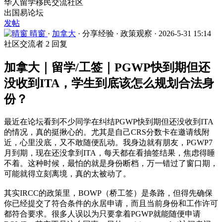
华人留学移民交流社区
出国易论坛
发帖
晴窗
·
加拿大
·
分享经验
·
政策观察
·
2026-5-31 15:14
社区交流者
2 回复
加拿大｜留学/工签｜PGWP快到期但还
没收到ITA，学生到底该怎么规划合法身
份？
最近在论坛看到不少同学在纠结PGWP快到期但还没收到ITA
的情况，真的挺揪心的。尤其是自己CRS分数卡在邀请线附
近，心里没底，又不敢随便乱动。我身边就有朋友，PGWP7
月到期，现在还没拿到ITA，每天都在看抽签结果，焦虑得睡
不着。这种时候，最怕的就是身份断档，万一错过了窗口期，
可能就得立刻离境，真的太被动了。
其实IRCC的政策里，BOWP（桥工签）是条路，但得先确保
你已经提交了符合条件的永居申请，而且当前身份和工作许可
都符合要求。很多人误以为只要拿着PGWP就能随便申请