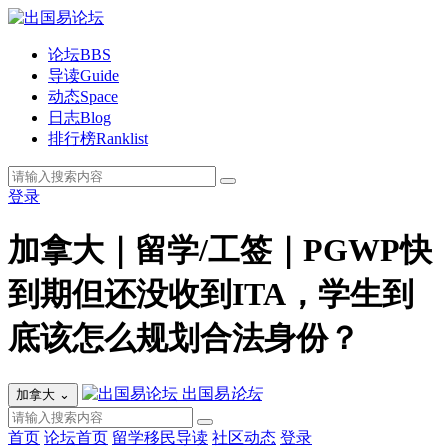
论坛
BBS
导读
Guide
动态
Space
日志
Blog
排行榜
Ranklist
登录
加拿大｜留学/工签｜PGWP快
到期但还没收到ITA，学生到
底该怎么规划合法身份？
出国易
论坛
加拿大
⌄
首页
论坛首页
留学移民导读
社区动态
登录