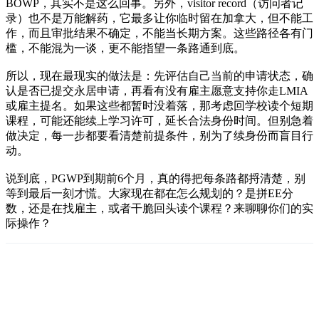
BOWP，其实不是这么回事。另外，visitor record（访问者记
录）也不是万能解药，它最多让你临时留在加拿大，但不能工
作，而且审批结果不确定，不能当长期方案。这些路径各有门
槛，不能混为一谈，更不能指望一条路通到底。
所以，现在最现实的做法是：先评估自己当前的申请状态，确
认是否已提交永居申请，再看有没有雇主愿意支持你走LMIA
或雇主提名。如果这些都暂时没着落，那考虑回学校读个短期
课程，可能还能续上学习许可，延长合法身份时间。但别急着
做决定，每一步都要看清楚前提条件，别为了续身份而盲目行
动。
说到底，PGWP到期前6个月，真的得把每条路都捋清楚，别
等到最后一刻才慌。大家现在都在怎么规划的？是拼EE分
数，还是在找雇主，或者干脆回头读个课程？来聊聊你们的实
际操作？