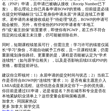
名（PNP）申请，且申请已被确认接收（Receip Number已下
发），那么理论上你已具备申请BOWP的资格，但前提是必须
在提交时明确标注“以工签身份申请永居”并满足连续工作要
求。若申请尚未被接收或处于“待处理”状态，BOWP的申请可
能会被拒。另外，有些省份的PNP对申请者有“本地工
作”或“雇主担保”前置要求，即便你有PGWP，若工作不符合
指定岗位或雇主未注册，仍可能被排除在外。
同时，短期课程续签虽可行，但需注意：学习许可的续签仅延
长“学习”身份，不能自动赋予工作权，且一旦课程结束，仍需
重新规划身份路径。更重要的是，课程是否能被认定为“学术
连续性”（如与原学位相关），以及是否影响后续EE或PNP的
资格，都需提前评估。
建议你立即核对：1）永居申请的提交时间与状态；2）当前工
作是否符合BOWP的“连续性”要求；3）是否有雇主愿意介入
LMIA或提名流程。这些信息会直接决定你下一步的优先级。
你目前是通过EE申请，还是省提名？所在城市和专业是否在
本地紧缺职业清单上？这些变量会影响策略选择。
加拿大 · 同国家热议
更多 加拿大 留学交流