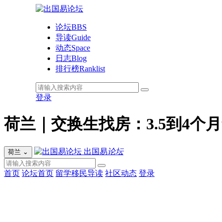
论坛
BBS
导读
Guide
动态
Space
日志
Blog
排行榜
Ranklist
登录
荷兰｜交换生找房：3.5到4个
出国易
论坛
荷兰
⌄
首页
论坛首页
留学移民导读
社区动态
登录