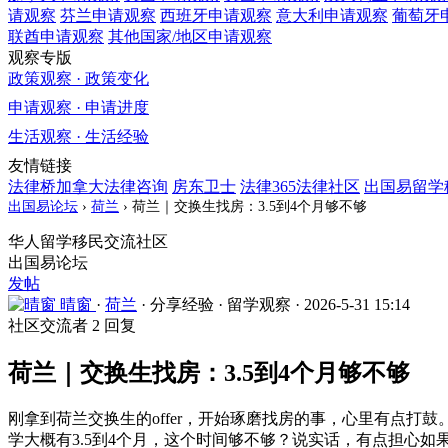
请观察
芬兰
申请观察
西班牙
申请观察
意大利
申请观察
葡萄牙
联酋
申请观察
其他国家/地区
申请观察
观察专版
政策观察 · 政策变化
申请观察 · 申请进度
生活观察 · 生活经验
友情链接
法律桥加拿大法律咨询
房东卫士
法律365法律社区
出国易留学
出国易论坛
›
荷兰
›
荷兰｜交换生找房：3.5到4个月够不够
华人留学移民交流社区
出国易论坛
发帖
晴窗
·
荷兰
·
分享经验
·
留学观察
·
2026-5-31 15:14
社区交流者
2 回复
荷兰｜交换生找房：3.5到4个月够不够
刚拿到荷兰交换生的offer，开始琢磨找房的事，心里有点
学大概有3.5到4个月，这个时间够不够？说实话，有点担心如果enr