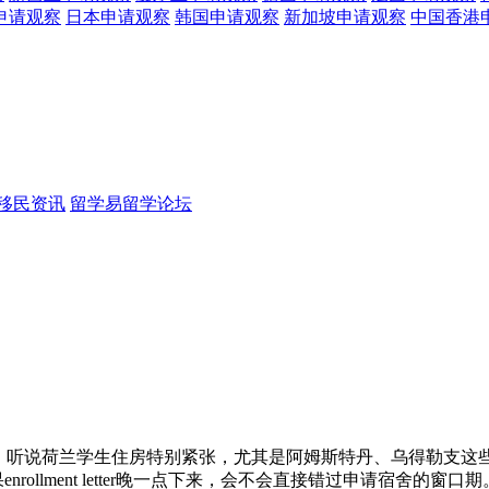
申请观察
日本
申请观察
韩国
申请观察
新加坡
申请观察
中国香港
移民资讯
留学易留学论坛
打鼓。听说荷兰学生住房特别紧张，尤其是阿姆斯特丹、乌得勒支
ollment letter晚一点下来，会不会直接错过申请宿舍的窗口期