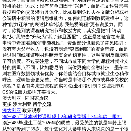
转换的处理方式：没有简单归因于“兴趣”，而是把文科背景与
数据科学的交叉潜力具体化，比如提到你过去在文献分析或社
会调研中积累的逻辑思维能力，如何能迁移到数据建模中，这
种“能力迁移”的表述比单纯说“我热爱编程”更有说服力。同
时，你提到的课程研究细节和教授方向，其实是把“申请动
机”从“我想去”升级为“我了解且匹配”，这正是签证官在海量
申请中希望看到的“非随机性”。资金部分也避免了常见陷阱：
没有夸大父母收入，也没有制造“突然到账”的资金奇迹，而是
通过时间线和证明材料暗示资金的稳定性，这种克制反而增强
了可信度。不过要注意，不同城市或不同大学的课程对就业支
持的侧重点不同，比如悉尼的IT岗位更偏向金融科技，墨尔本
则在医疗数据领域有优势，你若能结合目标城市就业生态稍作
呼应，逻辑链会更完整。你当时是申请哪个城市或具体院校的
课程？是否有考虑过课程的实习/就业衔接机制？这些细节对
GS的说服力影响其实很大。
澳大利亚 · 同国家热议
更多 澳大利亚 留学交流
澳大利亚
政策观察
澳洲485工签本科授课型硕士2年研究型博士3年年龄上限35
澳洲485毕业生工签2026年的调整，最受关注的就是年龄上限
从50岁降到了35岁。这个变化对大龄申请人来说真的是一个很