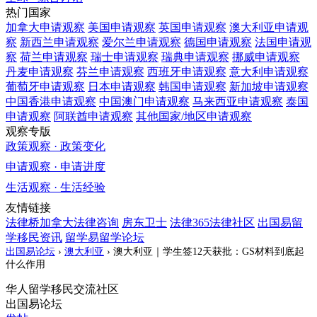
热门国家
加拿大
申请观察
美国
申请观察
英国
申请观察
澳大利亚
申请观
察
新西兰
申请观察
爱尔兰
申请观察
德国
申请观察
法国
申请观
察
荷兰
申请观察
瑞士
申请观察
瑞典
申请观察
挪威
申请观察
丹麦
申请观察
芬兰
申请观察
西班牙
申请观察
意大利
申请观察
葡萄牙
申请观察
日本
申请观察
韩国
申请观察
新加坡
申请观察
中国香港
申请观察
中国澳门
申请观察
马来西亚
申请观察
泰国
申请观察
阿联酋
申请观察
其他国家/地区
申请观察
观察专版
政策观察 · 政策变化
申请观察 · 申请进度
生活观察 · 生活经验
友情链接
法律桥加拿大法律咨询
房东卫士
法律365法律社区
出国易留
学移民资讯
留学易留学论坛
出国易论坛
›
澳大利亚
›
澳大利亚｜学生签12天获批：GS材料到底起
什么作用
华人留学移民交流社区
出国易论坛