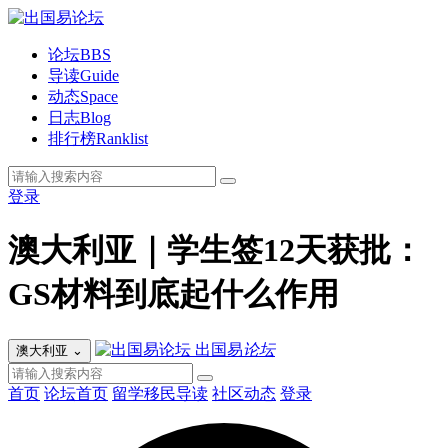
论坛
BBS
导读
Guide
动态
Space
日志
Blog
排行榜
Ranklist
登录
澳大利亚｜学生签12天获批：
GS材料到底起什么作用
出国易
论坛
澳大利亚
⌄
首页
论坛首页
留学移民导读
社区动态
登录