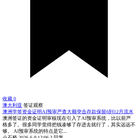
收藏
0
澳大利亚
签证观察
澳洲学签资金证明AI预审严查大额突击存款保留6到12月流水
澳洲签证的资金证明审核现在引入了AI预审系统，比以前严
格多了。很多同学觉得把钱凑够了存进去就行了，其实远远不
够。 AI预审系统的特点是它...
小石桥
2026-6-9 12:06
2 回复