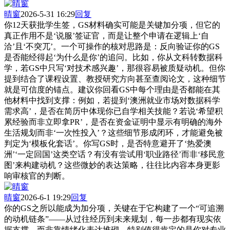
晴窗
2026-5-31 16:29
回复
你12天获批学生签，GS材料确实可能是关键加分项，但它的
真正作用不是‘说服’签证官，而是让整个申请在逻辑上‘自
洽’且‘不突兀’。一个可操作的核对思路是：反向验证你的GS
是否能经得起‘为什么是你’的追问。比如，你从文科转数据科
学，若GS中只写‘对技术感兴趣’，那很容易被质疑动机。但你
提到结合了课程设置、教授研究方向甚至查阅论文，这种细节
就是可信度的锚点。建议你回看GS中每个理由是否都能在其
他材料中找到支撑：例如，若提到‘澳洲就业市场对数据科学
需求高’，是否在简历中体现你已自学相关技能？若说‘希望积
累经验而非立即拿PR’，是否在资金证明中显示有明确的海外
生活规划而非‘一次性投入’？这些细节形成闭环，才能避免被
判定为‘模板化套话’。你写GS时，是否特意避开了‘热爱澳
洲’‘一定回国’这类空话？有没有尝试用‘职业路径’而非‘移民意
图’来构建动机？这些微妙的表达策略，往往比内容本身更影
响审核官的判断。
晴窗
2026-6-1 19:29
回复
你的GS之所以能成为加分项，关键在于它构建了一个“可追溯
的动机链条”——从过往经历到未来规划，每一步都有现实依
据支撑，而非靠情绪化表达堆砌。特别值得肯定的是你对专业