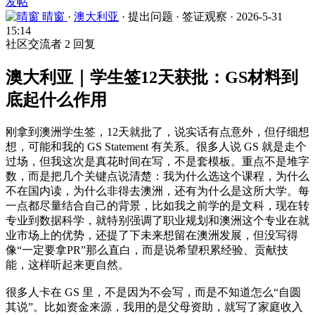
发帖
晴窗
·
澳大利亚
·
提出问题
·
签证观察
·
2026-5-31
15:14
社区交流者
2 回复
澳大利亚｜学生签12天获批：GS材料到
底起什么作用
刚拿到澳洲学生签，12天就批了，说实话有点意外，但仔细想
想，可能和我的 GS Statement 有关系。很多人说 GS 就是走个
过场，但我这次是真花时间在写，不是套模板。重点不是堆字
数，而是把几个关键点说清楚：我为什么选这个课程，为什么
不在国内读，为什么非得去澳洲，还有为什么是这所大学。每
一点都尽量结合自己的背景，比如我之前学的是文科，现在转
专业到数据科学，就特别强调了职业规划和澳洲这个专业在就
业市场上的优势，还提了下未来想留在澳洲发展，但没写得
像“一定要拿PR”那么直白，而是说希望积累经验、贡献技
能，这样听起来更自然。
很多人卡在 GS 里，不是因为不会写，而是不知道怎么“自圆
其说”。比如资金来源，我用的是父母资助，就写了家庭收入