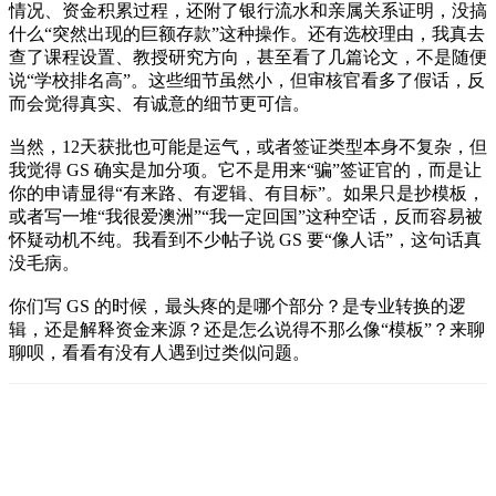
情况、资金积累过程，还附了银行流水和亲属关系证明，没搞
什么“突然出现的巨额存款”这种操作。还有选校理由，我真去
查了课程设置、教授研究方向，甚至看了几篇论文，不是随便
说“学校排名高”。这些细节虽然小，但审核官看多了假话，反
而会觉得真实、有诚意的细节更可信。
当然，12天获批也可能是运气，或者签证类型本身不复杂，但
我觉得 GS 确实是加分项。它不是用来“骗”签证官的，而是让
你的申请显得“有来路、有逻辑、有目标”。如果只是抄模板，
或者写一堆“我很爱澳洲”“我一定回国”这种空话，反而容易被
怀疑动机不纯。我看到不少帖子说 GS 要“像人话”，这句话真
没毛病。
你们写 GS 的时候，最头疼的是哪个部分？是专业转换的逻
辑，还是解释资金来源？还是怎么说得不那么像“模板”？来聊
聊呗，看看有没有人遇到过类似问题。