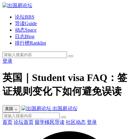
论坛
BBS
导读
Guide
动态
Space
日志
Blog
排行榜
Ranklist
登录
英国｜Student visa FAQ：签
证规则变化下如何避免误读
出国易
论坛
英国
⌄
首页
论坛首页
留学移民导读
社区动态
登录