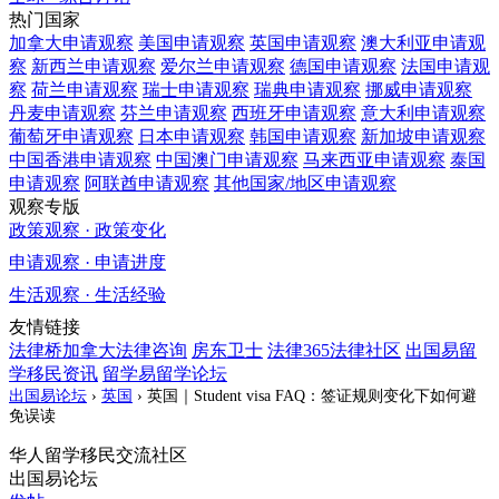
热门国家
加拿大
申请观察
美国
申请观察
英国
申请观察
澳大利亚
申请观
察
新西兰
申请观察
爱尔兰
申请观察
德国
申请观察
法国
申请观
察
荷兰
申请观察
瑞士
申请观察
瑞典
申请观察
挪威
申请观察
丹麦
申请观察
芬兰
申请观察
西班牙
申请观察
意大利
申请观察
葡萄牙
申请观察
日本
申请观察
韩国
申请观察
新加坡
申请观察
中国香港
申请观察
中国澳门
申请观察
马来西亚
申请观察
泰国
申请观察
阿联酋
申请观察
其他国家/地区
申请观察
观察专版
政策观察 · 政策变化
申请观察 · 申请进度
生活观察 · 生活经验
友情链接
法律桥加拿大法律咨询
房东卫士
法律365法律社区
出国易留
学移民资讯
留学易留学论坛
出国易论坛
›
英国
›
英国｜Student visa FAQ：签证规则变化下如何避
免误读
华人留学移民交流社区
出国易论坛