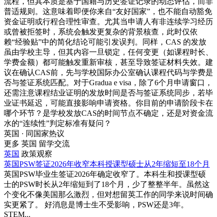
流程，但其本质是基于国籍与历史签证记录的动态评估，而非
普适规则。这意味着即便你来自“友好国家”，也不能自动豁免
资金证明或行程合理性审查。尤其当申请人有非连续学习经历
或曾被拒签时，系统会触发更复杂的背景核查，此时仅依
赖“经验贴”中的简化结论可能引发误判。同样，CAS 的发放
虽由学校主导，但其内容一旦锁定，任何变更（如课程时长、
学费金额）都可能触发重新审核，甚至导致签证材料失效。建
议在确认CAS前，先与学校国际办公室确认课程代码与学费是
否与签证系统匹配。对于Gradua e visa，除了6个月申请窗口，
还需注意课程结业证明的发放时间是否与签证系统同步，若毕
业证书延迟，可能直接影响申请资格。你目前的申请阶段卡在
哪个环节？是学校发放CAS的时间节点不确定，还是对资金流
水的“连续性”判定标准有疑问？
英国 · 同国家热议
更多 英国 留学交流
英国
政策观察
英国PSW签证2026年收窄本科授课型硕士从2年缩短至18个月
英国PSW毕业生签证2026年确定收窄了。本科生和授课型硕
士的PSW时长从2年缩短到了18个月，少了整整半年。虽然这
个变化不像美国那么激烈，但对想留英工作的同学来说时间确
实更紧了。 好消息是博士生不受影响，PSW还是3年。
STEM...