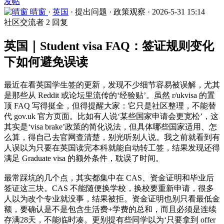
发帖
晴窗
·
英国
·
提出问题
·
政策观察
·
2026-5-31 15:14
社区交流者
2 回复
英国｜Student visa FAQ：签证规则变化
下如何避免误读
最近在看英国学生签的更新，发现不少细节容易被误解，尤其
是那些从 Reddit 或论坛里流传的‘经验贴’。虽然 r/ukvisa 的置
顶 FAQ 写得挺全，但得提醒大家：它只是社区整理，不能替
代 gov.uk 官方页面。比如有人说‘某些国家申请会更宽松’，这
其实是‘visa brake’政策的简化说法，但具体哪些国家适用、怎
么算，得自己去官网查清楚，别光听别人说。我之前就看到有
人误以为只要在英国读完本科就能自动转工签，结果发现还得
满足 Graduate visa 的额外条件，耽误了时间。
最常踩坑的几个点，其实都集中在 CAS、资金证明和毕业后
签证这三块。CAS 不能随便换学校，换校要重新申请，很多
人以为改个专业就没事，结果被拒。资金证明也别只看最低金
额，要确认是不是包含生活费+学费的总和，而且必须是连续
存满28天，不能临时凑。更别提有些同学以为‘只要拿到 offer