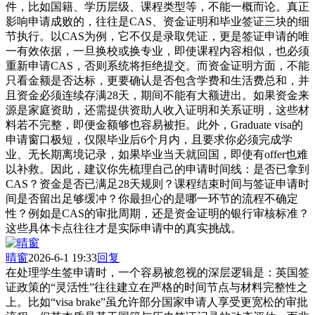
件，比如国籍、学历层级、课程类型等，不能一概而论。真正
影响申请成败的，往往是CAS、资金证明和毕业签证三块的细
节执行。以CAS为例，它不仅是录取凭证，更是签证申请的唯
一有效依据，一旦换校或换专业，即使课程内容相似，也必须
重新申请CAS，否则系统将拒绝提交。而资金证明方面，不能
只看金额是否达标，更要确认是否包含学费和生活费总和，并
且资金必须连续存满28天，期间不能有大额进出。如果资金来
源是家庭资助，还需提供资助人收入证明和关系证明，这些材
料若不完整，即便金额够也容易被拒。此外，Graduate visa的
申请窗口极短，仅限毕业后6个月内，且要求你必须完成学
业、无长期离境记录，如果毕业当天就回国，即使有offer也难
以补救。因此，建议你先梳理自己的申请时间线：是否已拿到
CAS？资金是否已满足28天规则？课程结束时间与签证申请时
间是否留出足够缓冲？你最担心的是哪一环节的流程不确定
性？例如是CAS的审批周期，还是资金证明的银行审核标准？
这些具体卡点往往才是实际申请中的真实挑战。
晴窗
2026-6-1 19:33
回复
在处理学生签申请时，一个容易被忽视的深层逻辑是：英国签
证政策的“灵活性”往往建立在严格的时间节点与材料完整性之
上。比如“visa brake”虽允许部分国家申请人享受更宽松的审批