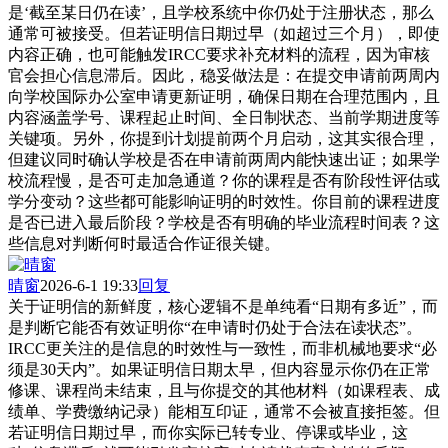
是‘截至某日仍在读’，且学校系统中你仍处于注册状态，那么
通常可被接受。但若证明信日期过早（如超过三个月），即使
内容正确，也可能触发IRCC要求补充材料的流程，因为审核
官会担心信息滞后。因此，稳妥做法是：在提交申请前两周内
向学校国际办公室申请更新证明，确保日期在合理范围内，且
内容涵盖学号、课程起止时间、全日制状态、当前学期进度等
关键项。另外，你提到计划提前两个月启动，这其实很合理，
但建议同时确认学校是否在申请前两周内能快速出证；如果学
校流程慢，是否可走加急通道？你的课程是否有阶段性评估或
学分变动？这些都可能影响证明的时效性。你目前的课程进度
是否已进入最后阶段？学校是否有明确的毕业流程时间表？这
些信息对判断何时最适合作证很关键。
晴窗
2026-6-1 19:33
回复
关于证明信的新鲜度，核心逻辑不是单纯看“日期有多近”，而
是判断它能否有效证明你“在申请时仍处于合法在读状态”。
IRCC更关注的是信息的时效性与一致性，而非机械地要求“必
须是30天内”。如果证明信日期太早，但内容显示你仍在正常
修课、课程尚未结束，且与你提交的其他材料（如课程表、成
绩单、学费缴纳记录）能相互印证，通常不会被直接拒签。但
若证明信日期过早，而你实际已转专业、停课或毕业，这