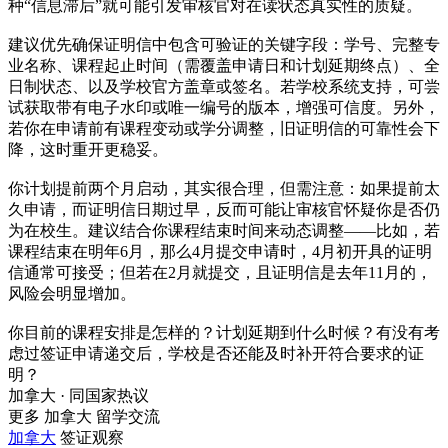
种“信息滞后”就可能引发审核官对在读状态真实性的质疑。
建议优先确保证明信中包含可验证的关键字段：学号、完整专
业名称、课程起止时间（需覆盖申请日和计划延期终点）、全
日制状态、以及学校官方盖章或签名。若学校系统支持，可尝
试获取带有电子水印或唯一编号的版本，增强可信度。另外，
若你在申请前有课程变动或学分调整，旧证明信的可靠性会下
降，这时重开更稳妥。
你计划提前两个月启动，其实很合理，但需注意：如果提前太
久申请，而证明信日期过早，反而可能让审核官怀疑你是否仍
为在校生。建议结合你课程结束时间来动态调整——比如，若
课程结束在明年6月，那么4月提交申请时，4月初开具的证明
信通常可接受；但若在2月就提交，且证明信是去年11月的，
风险会明显增加。
你目前的课程安排是怎样的？计划延期到什么时候？有没有考
虑过签证申请递交后，学校是否还能及时补开符合要求的证
明？
加拿大 · 同国家热议
更多 加拿大 留学交流
加拿大
签证观察