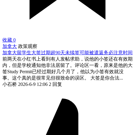
收藏
0
加拿大
政策观察
加拿大留学生大签过期超90天未续签可能被遣返务必注意时间
前两天在小红书上看到有人发帖求助，说他的小签还在有效期
内，但是学校通知他非法居留了。评论区一看，原来是他的大
签Study Permit已经过期好几个月了，他以为小签有效就没
事。这个真的是很常见但很致命的误区。 大签是你合法...
小石桥
2026-6-9 12:06
2 回复