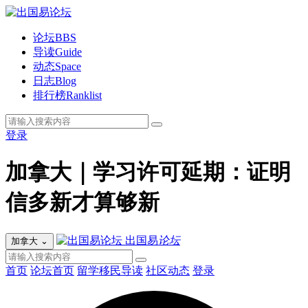
论坛
BBS
导读
Guide
动态
Space
日志
Blog
排行榜
Ranklist
登录
加拿大｜学习许可延期：证明
信多新才算够新
出国易
论坛
加拿大
⌄
首页
论坛首页
留学移民导读
社区动态
登录