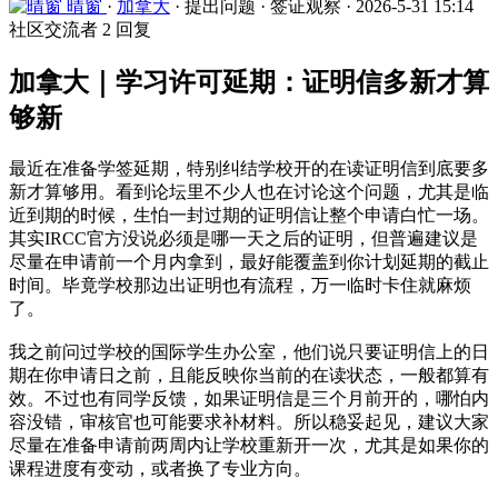
晴窗
·
加拿大
·
提出问题
·
签证观察
·
2026-5-31 15:14
社区交流者
2 回复
加拿大｜学习许可延期：证明信多新才算
够新
最近在准备学签延期，特别纠结学校开的在读证明信到底要多
新才算够用。看到论坛里不少人也在讨论这个问题，尤其是临
近到期的时候，生怕一封过期的证明信让整个申请白忙一场。
其实IRCC官方没说必须是哪一天之后的证明，但普遍建议是
尽量在申请前一个月内拿到，最好能覆盖到你计划延期的截止
时间。毕竟学校那边出证明也有流程，万一临时卡住就麻烦
了。
我之前问过学校的国际学生办公室，他们说只要证明信上的日
期在你申请日之前，且能反映你当前的在读状态，一般都算有
效。不过也有同学反馈，如果证明信是三个月前开的，哪怕内
容没错，审核官也可能要求补材料。所以稳妥起见，建议大家
尽量在准备申请前两周内让学校重新开一次，尤其是如果你的
课程进度有变动，或者换了专业方向。