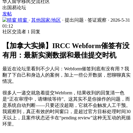
华人留学移民交流社区
出国易论坛
发帖
晴窗
·
其他国家/地区
·
提出问题
·
签证观察
·
2026-5-31
01:12
社区交流者
1 回复
【加拿大实操】IRCC Webform催签有没
有用：最新实测数据和最佳提交时机
最近在论坛里看到不少人问：Webform催签到底有没有用？我
翻了下自己和身边人的案例，加上一些公开数据，想聊聊真实
情况。
很多人一递交就急着提交Webform，结果收到的回复清一色
是“正在审理中，请继续等待”。这其实不是你操作的问题，而
是系统自动判断——只要还没超期，它就不会触发人工干预。
我观察到，真正有效的时间窗口，是超过官方目标处理时间30
天以上，且案件状态还卡在“pending review”这种无互动的死循
环里。