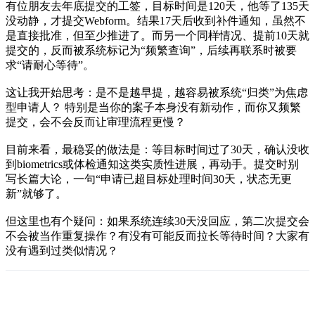
有位朋友去年底提交的工签，目标时间是120天，他等了135天
没动静，才提交Webform。结果17天后收到补件通知，虽然不
是直接批准，但至少推进了。而另一个同样情况、提前10天就
提交的，反而被系统标记为“频繁查询”，后续再联系时被要
求“请耐心等待”。
这让我开始思考：是不是越早提，越容易被系统“归类”为焦虑
型申请人？ 特别是当你的案子本身没有新动作，而你又频繁
提交，会不会反而让审理流程更慢？
目前来看，最稳妥的做法是：等目标时间过了30天，确认没收
到biometrics或体检通知这类实质性进展，再动手。提交时别
写长篇大论，一句“申请已超目标处理时间30天，状态无更
新”就够了。
但这里也有个疑问：如果系统连续30天没回应，第二次提交会
不会被当作重复操作？有没有可能反而拉长等待时间？大家有
没有遇到过类似情况？