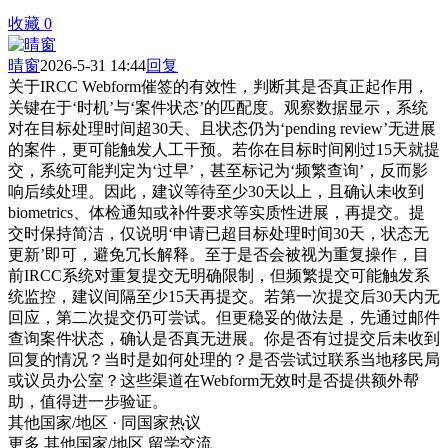
收藏
0
晴窗
2026-5-31 14:44
回复
关于IRCC Webform催签的有效性，判断其是否真正起作用，
关键在于‘时机’与‘案件状态’的匹配度。观察数据显示，系统
对在目标处理时间超30天、且状态仍为‘pending review’无进展
的案件，更可能触发人工干预。若你在目标时间刚过15天就提
交，系统可能判定为‘过早’，甚至标记为‘频繁查询’，反而影
响后续处理。因此，建议等待至少30天以上，且确认未收到
biometrics、体检通知或补件要求等实质性进展，再提交。提
交时保持简洁，仅说明‘申请已超目标处理时间30天，状态无
更新’即可，避免冗长解释。至于是否会被视为重复操作，目
前IRCC系统对重复提交无明确限制，但频繁提交可能触发系
统监控，建议间隔至少15天再提交。若第一次提交后30天内无
回应，第二次提交仍可尝试。但更稳妥的做法是，先通过邮件
查询案件状态，确认是否真无进展。你是否有过提交后未收到
回复的情况？当时是如何处理的？是否尝试过联系当地移民局
或议员办公室？这些渠道在Webform无效时是否提供额外帮
助，值得进一步验证。
其他国家/地区 · 同国家热议
更多 其他国家/地区 留学交流