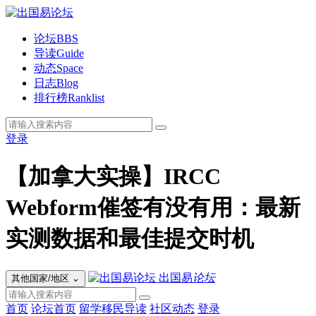
论坛
BBS
导读
Guide
动态
Space
日志
Blog
排行榜
Ranklist
登录
【加拿大实操】IRCC
Webform催签有没有用：最新
实测数据和最佳提交时机
出国易
论坛
其他国家/地区
⌄
首页
论坛首页
留学移民导读
社区动态
登录