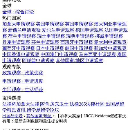
全球
全球 · 综合讨论
热门国家
加拿大
申请观察
美国
申请观察
英国
申请观察
澳大利亚
申请观
察
新西兰
申请观察
爱尔兰
申请观察
德国
申请观察
法国
申请观
察
荷兰
申请观察
瑞士
申请观察
瑞典
申请观察
挪威
申请观察
丹麦
申请观察
芬兰
申请观察
西班牙
申请观察
意大利
申请观察
葡萄牙
申请观察
日本
申请观察
韩国
申请观察
新加坡
申请观察
中国香港
申请观察
中国澳门
申请观察
马来西亚
申请观察
泰国
申请观察
阿联酋
申请观察
其他国家/地区
申请观察
观察专版
政策观察 · 政策变化
申请观察 · 申请进度
生活观察 · 生活经验
友情链接
法律桥加拿大法律咨询
房东卫士
法律365法律社区
出国易留
学移民资讯
留学易留学论坛
出国易论坛
›
其他国家/地区
›
【加拿大实操】IRCC Webform催签有没
有用：最新实测数据和最佳提交时机