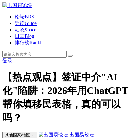
论坛
BBS
导读
Guide
动态
Space
日志
Blog
排行榜
Ranklist
登录
【热点观点】签证中介"AI
化"陷阱：2026年用ChatGPT
帮你填移民表格，真的可以
吗？
出国易
论坛
其他国家/地区
⌄