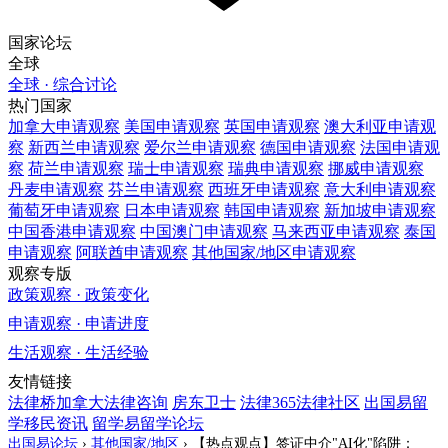
国家论坛
全球
全球 · 综合讨论
热门国家
加拿大
申请观察
美国
申请观察
英国
申请观察
澳大利亚
申请观
察
新西兰
申请观察
爱尔兰
申请观察
德国
申请观察
法国
申请观
察
荷兰
申请观察
瑞士
申请观察
瑞典
申请观察
挪威
申请观察
丹麦
申请观察
芬兰
申请观察
西班牙
申请观察
意大利
申请观察
葡萄牙
申请观察
日本
申请观察
韩国
申请观察
新加坡
申请观察
中国香港
申请观察
中国澳门
申请观察
马来西亚
申请观察
泰国
申请观察
阿联酋
申请观察
其他国家/地区
申请观察
观察专版
政策观察 · 政策变化
申请观察 · 申请进度
生活观察 · 生活经验
友情链接
法律桥加拿大法律咨询
房东卫士
法律365法律社区
出国易留
学移民资讯
留学易留学论坛
出国易论坛
›
其他国家/地区
›
【热点观点】签证中介"AI化"陷阱：