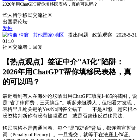
2026年用ChatGPT帮你填移民表格，真的可以吗？
华人留学移民交流社区
出国易论坛
发帖
晴窗
·
其他国家/地区
·
提出问题
·
政策观察
·
2026-5-31
01:10
社区交流者
1 回复
【热点观点】签证中介"AI化"陷阱：
2026年用ChatGPT帮你填移民表格，真
的可以吗？
最近看到有人在海外论坛晒出用ChatGPT填完I-485的截图，说
是“省了律师费，三天搞定”。听起来挺诱人，但细看才发现，
表格里几处关键的Yes/No回答全错了——不是AI懒，是它根本
没资格判断你有没有被驱逐过，或是否曾违反过移民法。
移民表格不是普通问卷。每个“是”或“否”背后，都连着宣誓证
词（Penalty of Perjury）。一旦提交，就等于在法庭上作证。