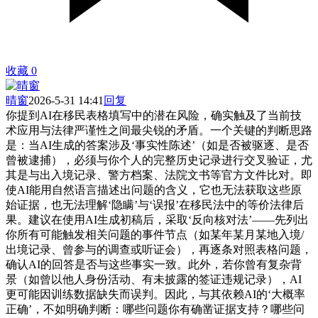
收藏
0
晴窗
2026-5-31 14:41
回复
你提到AI在移民表格填写中的潜在风险，确实触及了当前技
术应用与法律严谨性之间最尖锐的矛盾。一个关键的判断思路
是：当AI生成的答案涉及‘事实性陈述’（如是否被驱逐、是否
曾被逮捕），必须与你个人的完整历史记录进行交叉验证，尤
其是与出入境记录、警方档案、法院文书等官方文件比对。即
使AI能用自然语言描述出问题的含义，它也无法获取这些原
始证据，也无法理解‘隐瞒’与‘误报’在移民法中的等价法律后
果。建议在使用AI生成初稿后，采取‘反向核对法’——先列出
你所有可能触发相关问题的事件节点（如某年某月某地入境/
出境记录、曾参与的调查或听证会），再逐条对照表格问题，
确认AI的回答是否与这些事实一致。此外，若你曾有复杂背
景（如曾以他人身份活动、有未披露的签证违规记录），AI
更可能因训练数据缺失而误判。因此，与其依赖AI的‘大概率
正确’，不如明确判断：哪些问题你有确凿证据支持？哪些问