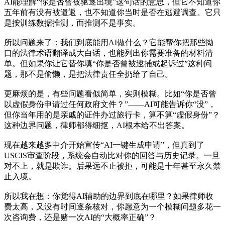
AI能理解“你是否曾被驱逐出境”这句话的意思，但它不知道你
五年前有没有被遣返，也不知道你当时是否在逃避调查。它只
是按训练数据推测，而推测不是事实。
所以问题来了：我们到底能用AI做什么？它能帮你把那些拗
口的法律术语翻译成大白话，也能列出你需要准备的材料清
单。但如果你让它替你填“你是否曾被逮捕或起诉过”这种问
题，那不是偷懒，是把法律责任全扔给了自己。
更麻烦的是，有些问题看似简单，实则模糊。比如“你是否曾
以虚假身份申请过任何政府文件？”——AI可能告诉你“没”，
但你当年用的是亲戚的证件办过旅行卡，算不算“虚假身份”？
这种边界问题，律师都得细抠，AI根本给不出答案。
现在越来越多中介开始宣传“AI一键生成申请”，但真到了
USCIS审查阶段，系统会自动比对你的回答与历史记录。一旦
对不上，就是欺诈。后果远不止被拒，可能是十年甚至永久禁
止入境。
所以我在想：你觉得AI辅助的边界到底在哪里？如果律师收
费太高，又没有时间逐条核对，你愿意为一个模糊问题多花一
次咨询费，还是赌一次AI的“大概率正确”？