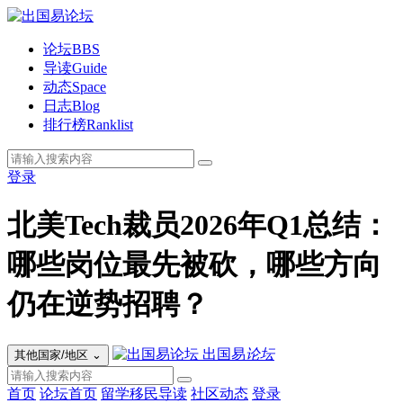
论坛
BBS
导读
Guide
动态
Space
日志
Blog
排行榜
Ranklist
登录
北美Tech裁员2026年Q1总结：
哪些岗位最先被砍，哪些方向
仍在逆势招聘？
出国易
论坛
其他国家/地区
⌄
首页
论坛首页
留学移民导读
社区动态
登录