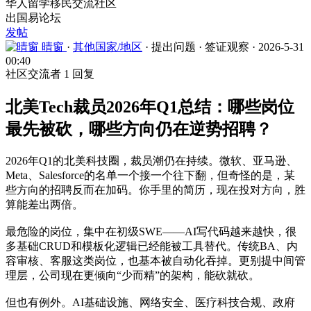
华人留学移民交流社区
出国易论坛
发帖
晴窗
·
其他国家/地区
·
提出问题
·
签证观察
·
2026-5-31
00:40
社区交流者
1 回复
北美Tech裁员2026年Q1总结：哪些岗位
最先被砍，哪些方向仍在逆势招聘？
2026年Q1的北美科技圈，裁员潮仍在持续。微软、亚马逊、
Meta、Salesforce的名单一个接一个往下翻，但奇怪的是，某
些方向的招聘反而在加码。你手里的简历，现在投对方向，胜
算能差出两倍。
最危险的岗位，集中在初级SWE——AI写代码越来越快，很
多基础CRUD和模板化逻辑已经能被工具替代。传统BA、内
容审核、客服这类岗位，也基本被自动化吞掉。更别提中间管
理层，公司现在更倾向“少而精”的架构，能砍就砍。
但也有例外。AI基础设施、网络安全、医疗科技合规、政府