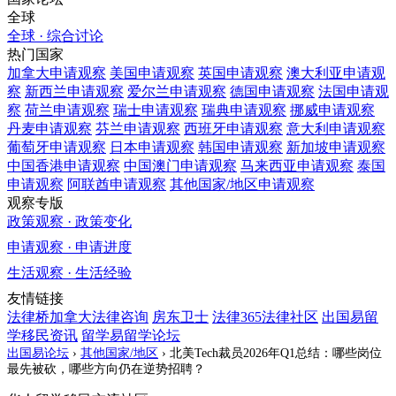
全球
全球 · 综合讨论
热门国家
加拿大
申请观察
美国
申请观察
英国
申请观察
澳大利亚
申请观
察
新西兰
申请观察
爱尔兰
申请观察
德国
申请观察
法国
申请观
察
荷兰
申请观察
瑞士
申请观察
瑞典
申请观察
挪威
申请观察
丹麦
申请观察
芬兰
申请观察
西班牙
申请观察
意大利
申请观察
葡萄牙
申请观察
日本
申请观察
韩国
申请观察
新加坡
申请观察
中国香港
申请观察
中国澳门
申请观察
马来西亚
申请观察
泰国
申请观察
阿联酋
申请观察
其他国家/地区
申请观察
观察专版
政策观察 · 政策变化
申请观察 · 申请进度
生活观察 · 生活经验
友情链接
法律桥加拿大法律咨询
房东卫士
法律365法律社区
出国易留
学移民资讯
留学易留学论坛
出国易论坛
›
其他国家/地区
›
北美Tech裁员2026年Q1总结：哪些岗位
最先被砍，哪些方向仍在逆势招聘？