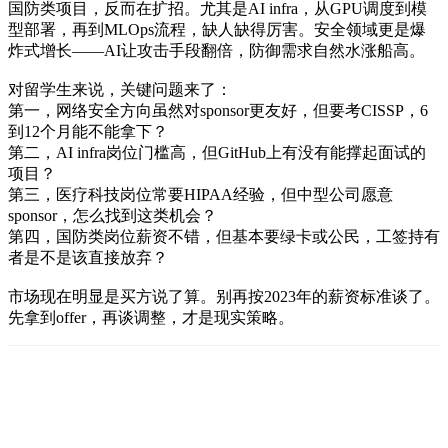
国防类项目，反而在扩招。尤其是AI infra，从GPU调度到模
型部署，再到MLOps流程，缺人缺得厉害。安全领域更是爆
炸式增长——AI让攻击手段翻倍，防御需求自然水涨船高。
对留学生来说，关键问题来了：
第一，网络安全方向虽然对sponsor更友好，但要考CISSP，6
到12个月能不能拿下？
第二，AI infra岗位门槛高，但GitHub上有没有能撑起面试的
项目？
第三，医疗科技岗位常要HIPAA经验，但中型公司愿意
sponsor，怎么找到这类机会？
第四，国防类岗位薪资不错，但基本要绿卡或公民，工签持有
者是不是该直接放弃？
市场现在明显是买方说了算。别再按2023年的薪资标准谈了。
先拿到offer，再谈调整，才是现实策略。