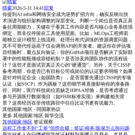
晴窗
2026-5-31 14:41
回复
你提到AI infra和网络安全成为逆势扩招方向，确实反映出技
术演进与组织架构调整的深层变化。判断一个岗位是否真正具
备抗周期能力，关键在于看其工作内容是否与核心业务系统强
绑定，而非仅停留在工具使用层面。比如，MLOps工程师若
能独立设计模型上线流程、处理分布式训练的资源调度问题，
其不可替代性远高于仅会调用API的开发者。建议你在评估项
目经验时，重点反向验证：你的GitHub项目是否解决了实际部
署中的性能瓶颈或容错机制？是否涉及跨团队协作的流程设
计？这些才是面试官真正关心的“硬通货”。另外，关于CISSP
备考周期，你是否已有目标公司或岗位的认证要求明细？如果
是针对特定企业（如国防类），是否需要先通过CISSP的专项
认证（如SSCP）作为跳板？这些细节将直接影响你的准备路
径。同时，医疗科技岗位若缺乏HIPAA经验，是否考虑通过
参与开源医疗数据项目（如FHIR标准实现）来构建相关背
景？这类经历在非传统路径中往往比证书更有说服力。
其他国家/地区 · 同国家热议
更多 其他国家/地区 留学交流
其他国家/地区
签证观察
远程工作拿不到“工签”但想合规：签证/税务/医保怎么拆问题
最近好多人在问挪威留学签证材料到底哪儿容易卡，尤其是