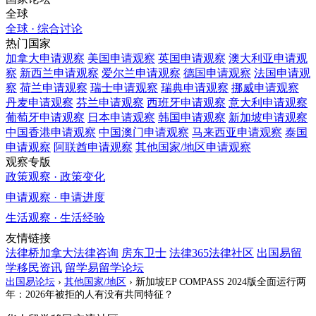
全球
全球 · 综合讨论
热门国家
加拿大
申请观察
美国
申请观察
英国
申请观察
澳大利亚
申请观
察
新西兰
申请观察
爱尔兰
申请观察
德国
申请观察
法国
申请观
察
荷兰
申请观察
瑞士
申请观察
瑞典
申请观察
挪威
申请观察
丹麦
申请观察
芬兰
申请观察
西班牙
申请观察
意大利
申请观察
葡萄牙
申请观察
日本
申请观察
韩国
申请观察
新加坡
申请观察
中国香港
申请观察
中国澳门
申请观察
马来西亚
申请观察
泰国
申请观察
阿联酋
申请观察
其他国家/地区
申请观察
观察专版
政策观察 · 政策变化
申请观察 · 申请进度
生活观察 · 生活经验
友情链接
法律桥加拿大法律咨询
房东卫士
法律365法律社区
出国易留
学移民资讯
留学易留学论坛
出国易论坛
›
其他国家/地区
›
新加坡EP COMPASS 2024版全面运行两
年：2026年被拒的人有没有共同特征？