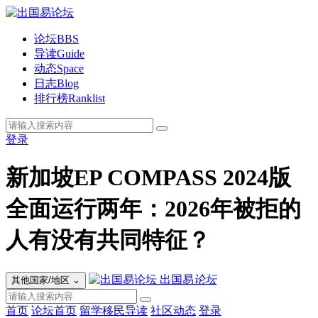
论坛
BBS
导读
Guide
动态
Space
日志
Blog
排行榜
Ranklist
登录
新加坡EP COMPASS 2024版
全面运行两年：2026年被拒的
人有没有共同特征？
出国易
论坛
其他国家/地区
⌄
首页
论坛首页
留学移民导读
社区动态
登录