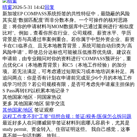
晴窗
2026-5-31 14:42
回复
新加坡EP COMPASS系统拒签的共性特征中，最隐蔽的风险
其实是‘数据匹配度’而非分数本身。一个可操作的核对思路
是：将你的申请材料与MOM数据库中已通过案例进行‘相似度
比对’。例如，查看你所在行业、公司规模、薪资水平、学历
背景是否与高通过率案例重合。若你属于中型外资企业、薪资
卡在C1临界点、且无本地教育背景，系统可能自动归类为‘高
风险申请’，即使总分达标也可能被压低推荐优先级。建议在
申请前，由专业顾问对你的资料进行‘COMPASS预评分’，重
点优化C4（本地教育背景）和C5（本地工作经验）的加分
项。若无法满足，可考虑通过短期实习或本地培训来补足。再
追问两点：你是否有计划在申请前完成至少6个月的本地工作
或学习经历？若公司规模有限，是否可考虑先申请雇主担保的
S Pass再转EP以积累本地记录？
其他国家/地区 · 同国家热议
更多 其他国家/地区 留学交流
其他国家/地区
签证观察
远程工作拿不到“工签”但想合规：签证/税务/医保怎么拆问题
最近好多人在问挪威留学签证材料到底哪儿容易卡，尤其是
study permit、资金转入、住宿证明这些。 我自己感觉，这事
真不能一句话判断。放到...