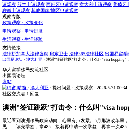
请观察
芬兰
申请观察
西班牙
申请观察
意大利
申请观察
葡萄牙
联酋
申请观察
其他国家/地区
申请观察
观察专版
政策观察 · 政策变化
申请观察 · 申请进度
生活观察 · 生活经验
友情链接
法律桥加拿大法律咨询
房东卫士
法律365法律社区
出国易留学
出国易论坛
›
澳大利亚
›
澳洲"签证跳跃"打击令：什么叫"visa hopp
华人留学移民交流社区
出国易论坛
发帖
晴窗
·
澳大利亚
·
提出问题
·
政策观察
·
2026-5-31 00:34
社区交流者
1 回复
澳洲"签证跳跃"打击令：什么叫"visa h
最近看到澳洲移民政策动向，心里有点发紧。5月那波改革里，"v
见——读完学签，拿485，接着再申请一次学签，再拿一次485