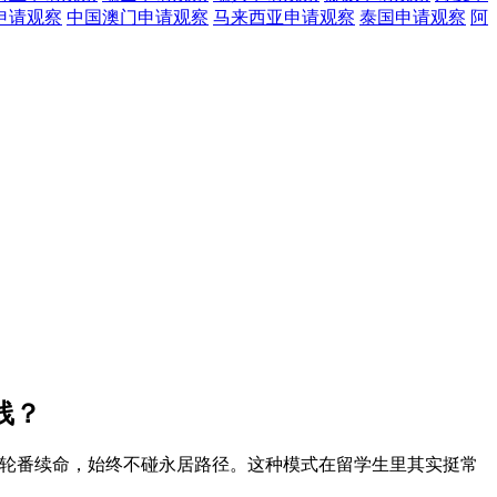
申请观察
中国澳门
申请观察
马来西亚
申请观察
泰国
申请观察
阿
线？
时签证轮番续命，始终不碰永居路径。这种模式在留学生里其实挺常