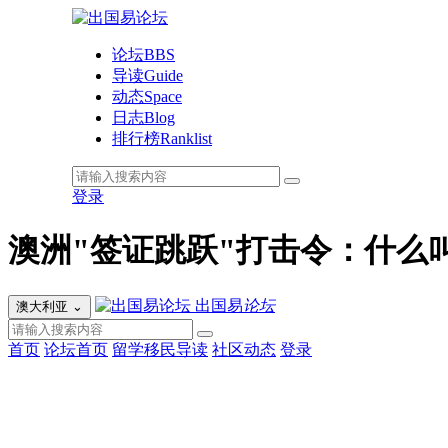
论坛
BBS
导读
Guide
动态
Space
日志
Blog
排行榜
Ranklist
登录
澳洲"签证跳跃"打击令：什么叫"
出国易
论坛
澳大利亚
⌄
首页
论坛首页
留学移民导读
社区动态
登录