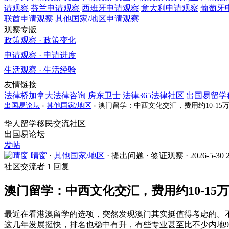
请观察
芬兰
申请观察
西班牙
申请观察
意大利
申请观察
葡萄牙
联酋
申请观察
其他国家/地区
申请观察
观察专版
政策观察 · 政策变化
申请观察 · 申请进度
生活观察 · 生活经验
友情链接
法律桥加拿大法律咨询
房东卫士
法律365法律社区
出国易留学
出国易论坛
›
其他国家/地区
›
澳门留学：中西文化交汇，费用约10-15
华人留学移民交流社区
出国易论坛
发帖
晴窗
·
其他国家/地区
·
提出问题
·
签证观察
·
2026-5-30 
社区交流者
1 回复
澳门留学：中西文化交汇，费用约10-15万
最近在看港澳留学的选项，突然发现澳门其实挺值得考虑的。
这几年发展挺快，排名也稳中有升，有些专业甚至比不少内地9