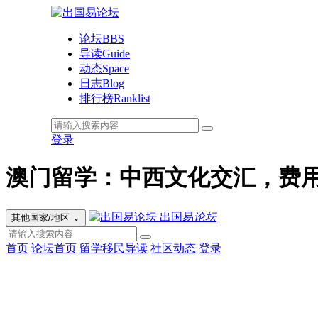
论坛
BBS
导读
Guide
动态
Space
日志
Blog
排行榜
Ranklist
登录
澳门留学：中西文化交汇，费用约
出国易
论坛
其他国家/地区
⌄
首页
论坛首页
留学移民导读
社区动态
登录