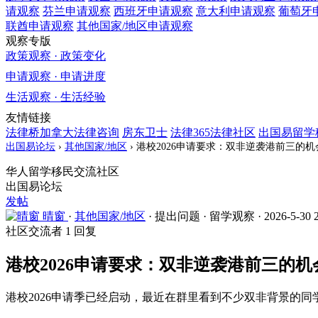
请观察
芬兰
申请观察
西班牙
申请观察
意大利
申请观察
葡萄牙
联酋
申请观察
其他国家/地区
申请观察
观察专版
政策观察 · 政策变化
申请观察 · 申请进度
生活观察 · 生活经验
友情链接
法律桥加拿大法律咨询
房东卫士
法律365法律社区
出国易留学
出国易论坛
›
其他国家/地区
›
港校2026申请要求：双非逆袭港前三的
华人留学移民交流社区
出国易论坛
发帖
晴窗
·
其他国家/地区
·
提出问题
·
留学观察
·
2026-5-30 
社区交流者
1 回复
港校2026申请要求：双非逆袭港前三的机
港校2026申请季已经启动，最近在群里看到不少双非背景的