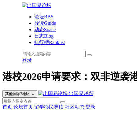
论坛
BBS
导读
Guide
动态
Space
日志
Blog
排行榜
Ranklist
登录
港校2026申请要求：双非逆袭
出国易
论坛
其他国家/地区
⌄
首页
论坛首页
留学移民导读
社区动态
登录