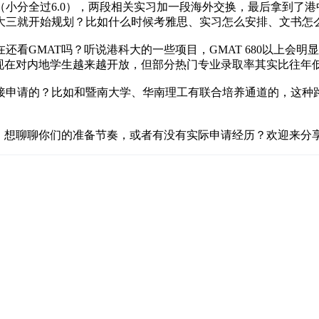
.0（小分全过6.0），两段相关实习加一段海外交换，最后拿到
大三就开始规划？比如什么时候考雅思、实习怎么安排、文书怎
看GMAT吗？听说港科大的一些项目，GMAT 680以上会
现在对内地学生越来越开放，但部分热门专业录取率其实比往年低了
接申请的？比如和暨南大学、华南理工有联合培养通道的，这种
上。想聊聊你们的准备节奏，或者有没有实际申请经历？欢迎来分