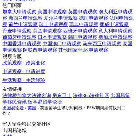
热门国家
加拿大
申请观察
美国
申请观察
英国
申请观察
澳大利亚
申请观
察
新西兰
申请观察
爱尔兰
申请观察
德国
申请观察
法国
申请观
察
荷兰
申请观察
瑞士
申请观察
瑞典
申请观察
挪威
申请观察
丹麦
申请观察
芬兰
申请观察
西班牙
申请观察
意大利
申请观察
葡萄牙
申请观察
日本
申请观察
韩国
申请观察
新加坡
申请观察
中国香港
申请观察
中国澳门
申请观察
马来西亚
申请观察
泰国
申请观察
阿联酋
申请观察
其他国家/地区
申请观察
观察专版
政策观察 · 政策变化
申请观察 · 申请进度
生活观察 · 生活经验
友情链接
法律桥加拿大法律咨询
房东卫士
法律365法律社区
出国易留
学移民资讯
留学易留学论坛
出国易论坛
›
英国
›
英国留学生求职时间线：PSW期间如何找到工
作？
华人留学移民交流社区
出国易论坛