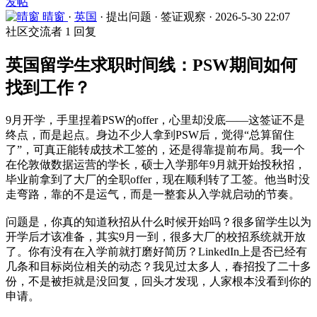
发帖
晴窗
·
英国
·
提出问题
·
签证观察
·
2026-5-30 22:07
社区交流者
1 回复
英国留学生求职时间线：PSW期间如何
找到工作？
9月开学，手里捏着PSW的offer，心里却没底——这签证不是
终点，而是起点。身边不少人拿到PSW后，觉得“总算留住
了”，可真正能转成技术工签的，还是得靠提前布局。我一个
在伦敦做数据运营的学长，硕士入学那年9月就开始投秋招，
毕业前拿到了大厂的全职offer，现在顺利转了工签。他当时没
走弯路，靠的不是运气，而是一整套从入学就启动的节奏。
问题是，你真的知道秋招从什么时候开始吗？很多留学生以为
开学后才该准备，其实9月一到，很多大厂的校招系统就开放
了。你有没有在入学前就打磨好简历？LinkedIn上是否已经有
几条和目标岗位相关的动态？我见过太多人，春招投了二十多
份，不是被拒就是没回复，回头才发现，人家根本没看到你的
申请。