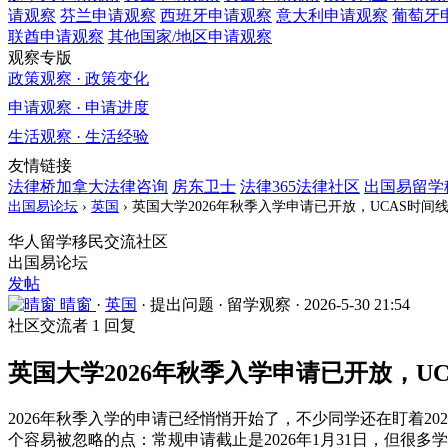
请观察
芬兰
申请观察
西班牙
申请观察
意大利
申请观察
葡萄牙
联酋
申请观察
其他国家/地区
申请观察
观察专版
政策观察 · 政策变化
申请观察 · 申请进度
生活观察 · 生活经验
友情链接
法律桥加拿大法律咨询
房东卫士
法律365法律社区
出国易留学
出国易论坛
›
英国
›
英国大学2026年秋季入学申请已开放，UCAS时间
华人留学移民交流社区
出国易论坛
发帖
晴窗
·
英国
·
提出问题
·
留学观察
·
2026-5-30 21:54
社区交流者
1 回复
英国大学2026年秋季入学申请已开放，U
2026年秋季入学的申请已经悄悄开始了，不少同学还在盯着202
个容易被忽略的点：常规申请截止是2026年1月31日，但很多