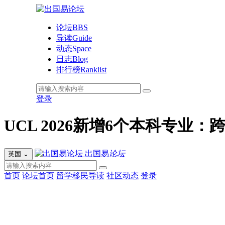
论坛
BBS
导读
Guide
动态
Space
日志
Blog
排行榜
Ranklist
登录
UCL 2026新增6个本科专
出国易
论坛
英国
⌄
首页
论坛首页
留学移民导读
社区动态
登录