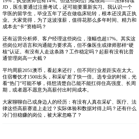
19%，执业医师也有14%。但这些岗位门槛很高——法律得读
JD，医生要通过注册考试，还可能要重新实习。我认识一个
学医的留学生，毕业五年了还在做临床轮转，根本还没真正执
业。大家觉得，为了这波涨薪，值得花那么多年时间、精力和
成本去“卡”资格吗？
还有运营分析师、客户经理这些岗位，涨幅也超17%。其实这
些岗位对语言和沟通能力要求高，但不像医生或律师那样“硬
核”认证。有没有人走这条路？工作稳定吗？起薪有没有比普
通管理岗高一大截？
平均周薪2051澳币，看起来还行，但不同行业差距实在太大。
住宿餐饮才1500出头，和采矿差了快一倍。选专业的时候，光
看“热门”可能不够，得想清楚自己能不能扛得住高强度、长周
期，或者愿不愿意为高薪付出时间成本。
大家聊聊自己或身边人的经历：有没有人真在采矿、医疗、法
律这些高薪赛道上走过？实际体验和数据对得上吗？还有什么
冷门但稳赚的岗位，被大家忽略了？