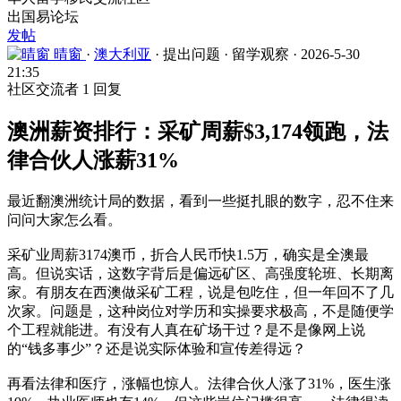
出国易论坛
发帖
晴窗
·
澳大利亚
·
提出问题
·
留学观察
·
2026-5-30
21:35
社区交流者
1 回复
澳洲薪资排行：采矿周薪$3,174领跑，法
律合伙人涨薪31%
最近翻澳洲统计局的数据，看到一些挺扎眼的数字，忍不住来
问问大家怎么看。
采矿业周薪3174澳币，折合人民币快1.5万，确实是全澳最
高。但说实话，这数字背后是偏远矿区、高强度轮班、长期离
家。有朋友在西澳做采矿工程，说是包吃住，但一年回不了几
次家。问题是，这种岗位对学历和实操要求极高，不是随便学
个工程就能进。有没有人真在矿场干过？是不是像网上说
的“钱多事少”？还是说实际体验和宣传差得远？
再看法律和医疗，涨幅也惊人。法律合伙人涨了31%，医生涨