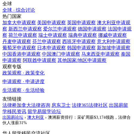
全球
全球 · 综合讨论
热门国家
加拿大
申请观察
美国
申请观察
英国
申请观察
澳大利亚
申请观
察
新西兰
申请观察
爱尔兰
申请观察
德国
申请观察
法国
申请观
察
荷兰
申请观察
瑞士
申请观察
瑞典
申请观察
挪威
申请观察
丹麦
申请观察
芬兰
申请观察
西班牙
申请观察
意大利
申请观察
葡萄牙
申请观察
日本
申请观察
韩国
申请观察
新加坡
申请观察
中国香港
申请观察
中国澳门
申请观察
马来西亚
申请观察
泰国
申请观察
阿联酋
申请观察
其他国家/地区
申请观察
观察专版
政策观察 · 政策变化
申请观察 · 申请进度
生活观察 · 生活经验
友情链接
法律桥加拿大法律咨询
房东卫士
法律365法律社区
出国易留
学移民资讯
留学易留学论坛
出国易论坛
›
澳大利亚
›
澳洲薪资排行：采矿周薪$3,174领跑，法律合
伙人涨薪31%
华人留学移民交流社区