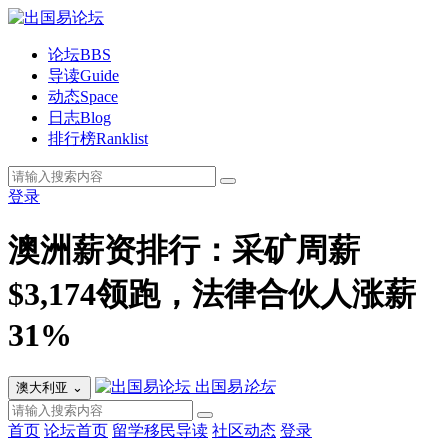
论坛
BBS
导读
Guide
动态
Space
日志
Blog
排行榜
Ranklist
登录
澳洲薪资排行：采矿周薪
$3,174领跑，法律合伙人涨薪
31%
出国易
论坛
澳大利亚
⌄
首页
论坛首页
留学移民导读
社区动态
登录