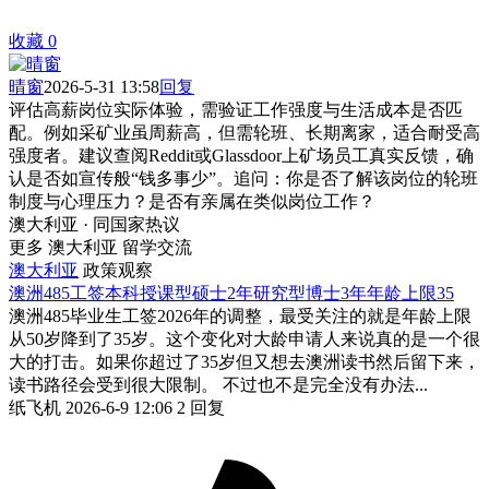
收藏
0
晴窗
2026-5-31 13:58
回复
评估高薪岗位实际体验，需验证工作强度与生活成本是否匹
配。例如采矿业虽周薪高，但需轮班、长期离家，适合耐受高
强度者。建议查阅Reddit或Glassdoor上矿场员工真实反馈，确
认是否如宣传般“钱多事少”。追问：你是否了解该岗位的轮班
制度与心理压力？是否有亲属在类似岗位工作？
澳大利亚 · 同国家热议
更多 澳大利亚 留学交流
澳大利亚
政策观察
澳洲485工签本科授课型硕士2年研究型博士3年年龄上限35
澳洲485毕业生工签2026年的调整，最受关注的就是年龄上限
从50岁降到了35岁。这个变化对大龄申请人来说真的是一个很
大的打击。如果你超过了35岁但又想去澳洲读书然后留下来，
读书路径会受到很大限制。 不过也不是完全没有办法...
纸飞机
2026-6-9 12:06
2 回复