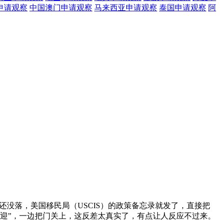
申请观察
中国澳门
申请观察
马来西亚
申请观察
泰国
申请观察
阿
没落，美国移民局（USCIS）的政策备忘录就发了，直接把
“欢迎”，一边把门关上，这反差太真实了，有点让人反应不过来。