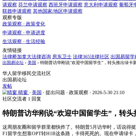
请观察
芬兰
申请观察
西班牙
申请观察
意大利
申请观察
葡萄牙
联酋
申请观察
其他国家/地区
申请观察
观察专版
政策观察 · 政策变化
申请观察 · 申请进度
生活观察 · 生活经验
友情链接
法律桥加拿大法律咨询
房东卫士
法律365法律社区
出国易留学
出国易论坛
›
美国
›
特朗普访华刚说“欢迎中国留学生”，转头推出绿卡
华人留学移民交流社区
出国易论坛
发帖
晴窗
·
美国
·
提出问题
·
政策观察
·
2026-5-30 21:10
社区交流者
1 回复
特朗普访华刚说“欢迎中国留学生”，转
这周朋友圈和留学群里都快炸了。特朗普5月访华时，话说得挺
F1留学生想靠OPT转H1B这条路，卡得死死的。现在申请绿