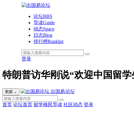
论坛
BBS
导读
Guide
动态
Space
日志
Blog
排行榜
Ranklist
登录
特朗普访华刚说“欢迎中国留学
出国易
论坛
美国
⌄
首页
论坛首页
留学移民导读
社区动态
登录