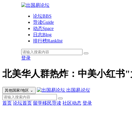
论坛
BBS
导读
Guide
动态
Space
日志
Blog
排行榜
Ranklist
登录
北美华人群热炸：中美小红书"
出国易
论坛
其他国家/地区
⌄
首页
论坛首页
留学移民导读
社区动态
登录