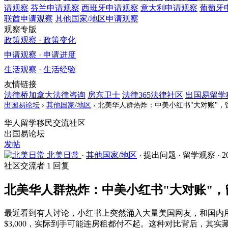
请观察
芬兰
申请观察
西班牙
申请观察
意大利
申请观察
葡萄牙
联酋
申请观察
其他国家/地区
申请观察
观察专版
政策观察 · 政策变化
申请观察 · 申请进度
生活观察 · 生活经验
友情链接
法律桥加拿大法律咨询
房东卫士
法律365法律社区
出国易留学
出国易论坛
›
其他国家/地区
›
北美华人群热炸：中美小红书"大对账"
华人留学移民交流社区
出国易论坛
发帖
北美日常
·
其他国家/地区
·
提出问题
·
留学观察
·
2
社区交流者
1 回复
北美华人群热炸：中美小红书"大对账"
最近看到有人讨论，小红书上突然涌入大量美国网友，和国内
$3,000，实际到手可能连房租都付不起。这种对比背后，其