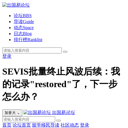
论坛
BBS
导读
Guide
动态
Space
日志
Blog
排行榜
Ranklist
登录
SEVIS批量终止风波后续：我
的记录"restored"了，下一步
怎么办？
出国易
论坛
加拿大
⌄
首页
论坛首页
留学移民导读
社区动态
登录