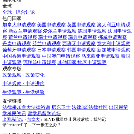
全球
全球 · 综合讨论
热门国家
加拿大
申请观察
美国
申请观察
英国
申请观察
澳大利亚
申请观
察
新西兰
申请观察
爱尔兰
申请观察
德国
申请观察
法国
申请观
察
荷兰
申请观察
瑞士
申请观察
瑞典
申请观察
挪威
申请观察
丹麦
申请观察
芬兰
申请观察
西班牙
申请观察
意大利
申请观察
葡萄牙
申请观察
日本
申请观察
韩国
申请观察
新加坡
申请观察
中国香港
申请观察
中国澳门
申请观察
马来西亚
申请观察
泰国
申请观察
阿联酋
申请观察
其他国家/地区
申请观察
观察专版
政策观察 · 政策变化
申请观察 · 申请进度
生活观察 · 生活经验
友情链接
法律桥加拿大法律咨询
房东卫士
法律365法律社区
出国易留
学移民资讯
留学易留学论坛
出国易论坛
›
加拿大
›
SEVIS批量终止风波后续：我的记
录"restored"了，下一步怎么办？