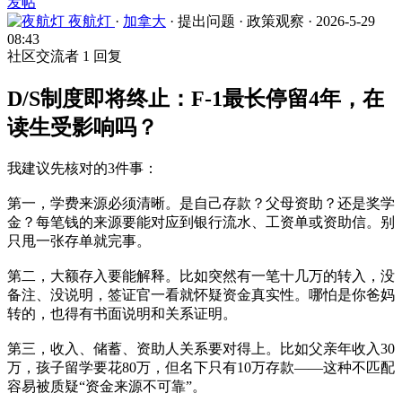
发帖
夜航灯
·
加拿大
·
提出问题
·
政策观察
·
2026-5-29
08:43
社区交流者
1 回复
D/S制度即将终止：F-1最长停留4年，在
读生受影响吗？
我建议先核对的3件事：
第一，学费来源必须清晰。是自己存款？父母资助？还是奖学
金？每笔钱的来源要能对应到银行流水、工资单或资助信。别
只甩一张存单就完事。
第二，大额存入要能解释。比如突然有一笔十几万的转入，没
备注、没说明，签证官一看就怀疑资金真实性。哪怕是你爸妈
转的，也得有书面说明和关系证明。
第三，收入、储蓄、资助人关系要对得上。比如父亲年收入30
万，孩子留学要花80万，但名下只有10万存款——这种不匹配
容易被质疑“资金来源不可靠”。