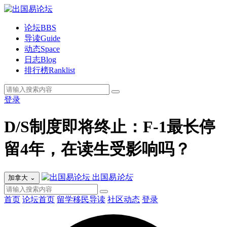
论坛
BBS
导读
Guide
动态
Space
日志
Blog
排行榜
Ranklist
登录
D/S制度即将终止：F-1最长停
留4年，在读生受影响吗？
出国易
论坛
加拿大
⌄
首页
论坛首页
留学移民导读
社区动态
登录