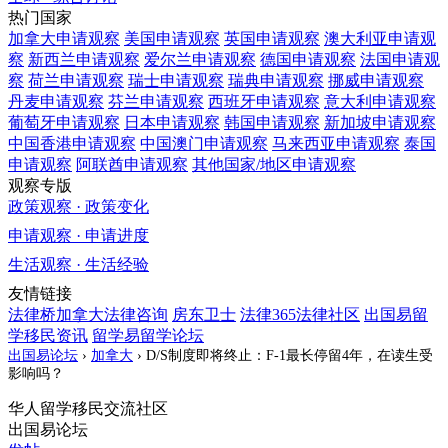
热门国家
加拿大
申请观察
美国
申请观察
英国
申请观察
澳大利亚
申请观
察
新西兰
申请观察
爱尔兰
申请观察
德国
申请观察
法国
申请观
察
荷兰
申请观察
瑞士
申请观察
瑞典
申请观察
挪威
申请观察
丹麦
申请观察
芬兰
申请观察
西班牙
申请观察
意大利
申请观察
葡萄牙
申请观察
日本
申请观察
韩国
申请观察
新加坡
申请观察
中国香港
申请观察
中国澳门
申请观察
马来西亚
申请观察
泰国
申请观察
阿联酋
申请观察
其他国家/地区
申请观察
观察专版
政策观察 · 政策变化
申请观察 · 申请进度
生活观察 · 生活经验
友情链接
法律桥加拿大法律咨询
房东卫士
法律365法律社区
出国易留
学移民资讯
留学易留学论坛
出国易论坛
›
加拿大
›
D/S制度即将终止：F-1最长停留4年，在读生受
影响吗？
华人留学移民交流社区
出国易论坛