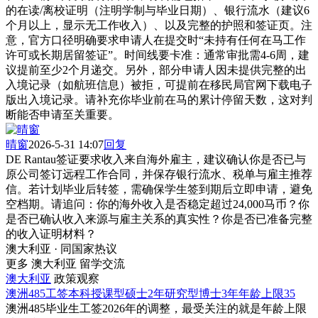
的在读/离校证明（注明学制与毕业日期）、银行流水（建议6
个月以上，显示无工作收入）、以及完整的护照和签证页。注
意，官方口径明确要求申请人在提交时“未持有任何在马工作
许可或长期居留签证”。时间线要卡准：通常审批需4-6周，建
议提前至少2个月递交。另外，部分申请人因未提供完整的出
入境记录（如航班信息）被拒，可提前在移民局官网下载电子
版出入境记录。请补充你毕业前在马的累计停留天数，这对判
断能否申请至关重要。
晴窗
2026-5-31 14:07
回复
DE Rantau签证要求收入来自海外雇主，建议确认你是否已与
原公司签订远程工作合同，并保存银行流水、税单与雇主推荐
信。若计划毕业后转签，需确保学生签到期后立即申请，避免
空档期。请追问：你的海外收入是否稳定超过24,000马币？你
是否已确认收入来源与雇主关系的真实性？你是否已准备完整
的收入证明材料？
澳大利亚 · 同国家热议
更多 澳大利亚 留学交流
澳大利亚
政策观察
澳洲485工签本科授课型硕士2年研究型博士3年年龄上限35
澳洲485毕业生工签2026年的调整，最受关注的就是年龄上限