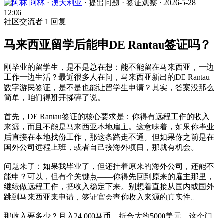
阿林
·
澳大利亚
·
提出问题
·
签证观察
·
2026-5-28
12:06
社区交流者
1 回复
马来西亚留学后能申DE Rantau签证吗？
刚毕业的留学生，是不是总在想：能不能留在马来西亚，一边
工作一边生活？最近很多人在问，马来西亚新出的DE Rantau
数字游民签证，是不是也能让留学生申请？其实，答案没那么
简单，咱们得掰开揉碎了说。
首先，DE Rantau签证的核心要求是：你得有远程工作的收入
来源，而且不能是马来西亚本地雇主。这意味着，如果你毕业
后直接在本地找份工作，那这条路走不通。但如果你之前是在
国外公司远程上班，或者自己接海外项目，那就有机会。
问题来了：如果我毕业了，但还挂着原来的海外公司，还能不
能申？可以，但有个关键点——你得先回到原来的雇主那里，
继续做远程工作，把收入稳定下来。别想着直接从国内或国外
跳到马来西亚来申请，签证官会查你收入来源的真实性。
那收入要多少？月入24,000马币，折合大约5000美元，这个门