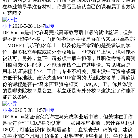
部官网的认证课程列表，再向学校国际处确认课程资质，最后
在毕业前尽早准备材料。你是否已确认自己的课程属于官方认
可范畴？
小七
2026-5-28 11:47
回复
DE Rantau是针对在马完成高等教育后申请的就业签证，但关
键不是“留学”本身，而是你毕业的学校是否在马来西亚高教部
（MOHE）认证的名单上，以及你是否拿到的是受承认的学
位。很多私立学院或海外分校项目，即使在马上课，也可能不
被认可。另外，签证申请必须由雇主担保，且职位需符合薪资
门槛和岗位匹配度，不能随便找个工作就申请。常见坑点是：
用非认证课程毕业、工作与专业不相关、雇主没申请资格或薪
资低于标准线。建议先查MOHE官网的认证院校名单，再确认
你的课程是否在“马来西亚资格框架”（MQA）里。你具体读
的是哪类院校？是公立、私立还是海外分校？这决定了你能不
能走这条路。
小乔
2026-5-28 11:57
回复
DE Rantau签证确实允许在马完成学业后申请，但关键在于你
是否符合“非居民”身份认定——如果在毕业前已累计在马超过
180天，可能被视作“长期居留者”，直接丧失申请资格。建议
在毕业前3个月就开始准备，材料需包括毕业证书、学校出具