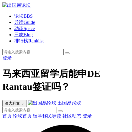
论坛
BBS
导读
Guide
动态
Space
日志
Blog
排行榜
Ranklist
登录
马来西亚留学后能申DE
Rantau签证吗？
出国易
论坛
澳大利亚
⌄
首页
论坛首页
留学移民导读
社区动态
登录