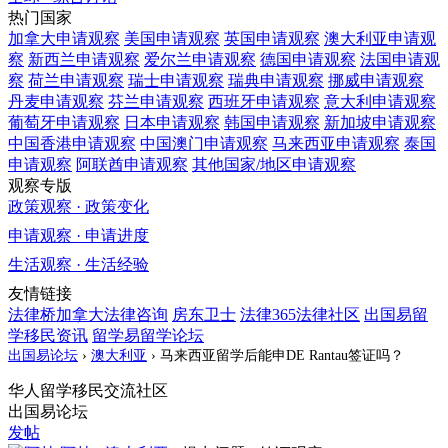
热门国家
加拿大
申请观察
美国
申请观察
英国
申请观察
澳大利亚
申请观
察
新西兰
申请观察
爱尔兰
申请观察
德国
申请观察
法国
申请观
察
荷兰
申请观察
瑞士
申请观察
瑞典
申请观察
挪威
申请观察
丹麦
申请观察
芬兰
申请观察
西班牙
申请观察
意大利
申请观察
葡萄牙
申请观察
日本
申请观察
韩国
申请观察
新加坡
申请观察
中国香港
申请观察
中国澳门
申请观察
马来西亚
申请观察
泰国
申请观察
阿联酋
申请观察
其他国家/地区
申请观察
观察专版
政策观察 · 政策变化
申请观察 · 申请进度
生活观察 · 生活经验
友情链接
法律桥加拿大法律咨询
房东卫士
法律365法律社区
出国易留
学移民资讯
留学易留学论坛
出国易论坛
›
澳大利亚
›
马来西亚留学后能申DE Rantau签证吗？
华人留学移民交流社区
出国易论坛
发帖