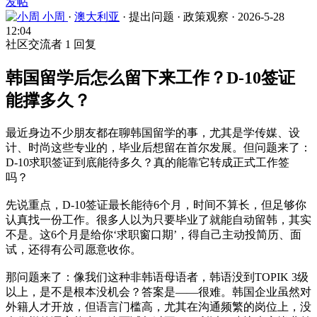
发帖
小周
·
澳大利亚
·
提出问题
·
政策观察
·
2026-5-28
12:04
社区交流者
1 回复
韩国留学后怎么留下来工作？D-10签证
能撑多久？
最近身边不少朋友都在聊韩国留学的事，尤其是学传媒、设
计、时尚这些专业的，毕业后想留在首尔发展。但问题来了：
D-10求职签证到底能待多久？真的能靠它转成正式工作签
吗？
先说重点，D-10签证最长能待6个月，时间不算长，但足够你
认真找一份工作。很多人以为只要毕业了就能自动留韩，其实
不是。这6个月是给你‘求职窗口期’，得自己主动投简历、面
试，还得有公司愿意收你。
那问题来了：像我们这种非韩语母语者，韩语没到TOPIK 3级
以上，是不是根本没机会？答案是——很难。韩国企业虽然对
外籍人才开放，但语言门槛高，尤其在沟通频繁的岗位上，没