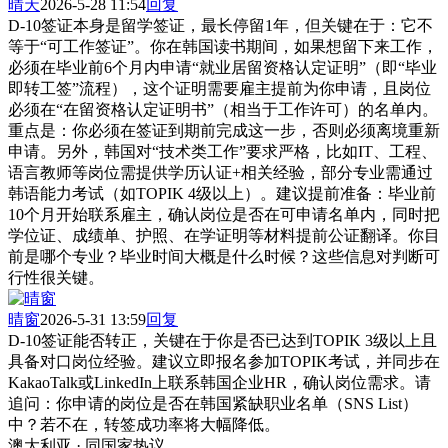
晴天
2026-5-28 11:54
回复
D-10签证本身是留学签证，最长停留1年，但关键在于：它不
等于“可工作签证”。你在韩国读书期间，如果想留下来工作，
必须在毕业前6个月内申请“就业居留资格认定证明”（即“毕业
即转工签”流程），这个证明需要雇主提前为你申请，且岗位
必须在“在留资格认定证明书”（相当于工作许可）的名单内。
重点是：你必须在签证到期前完成这一步，否则必须离境重新
申请。另外，韩国对“技术类工作”要求严格，比如IT、工程、
语言教师等岗位需提供学历认证+相关经验，部分专业需通过
韩语能力考试（如TOPIK 4级以上）。建议提前准备：毕业前
10个月开始联系雇主，确认岗位是否在可申请名单内，同时把
学位证、成绩单、护照、在学证明等材料提前公证翻译。你目
前是哪个专业？毕业时间大概是什么时候？这些信息对判断可
行性很关键。
晴窗
2026-5-31 13:59
回复
D-10签证能否转正，关键在于你是否已达到TOPIK 3级以上且
具备对口岗位经验。建议立即报名参加TOPIK考试，并同步在
KakaoTalk或LinkedIn上联系韩国企业HR，确认岗位需求。请
追问：你申请的岗位是否在韩国紧缺职业名单（SNS List）
中？若不在，转签成功率将大幅降低。
澳大利亚 · 同国家热议