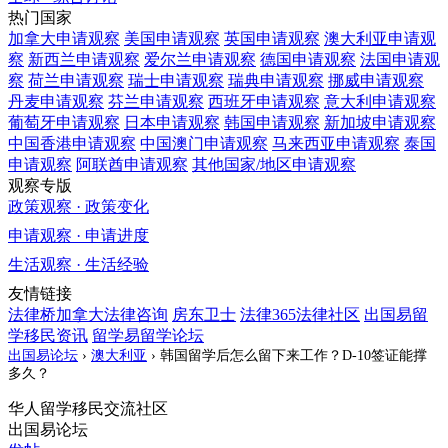
热门国家
加拿大
申请观察
美国
申请观察
英国
申请观察
澳大利亚
申请观
察
新西兰
申请观察
爱尔兰
申请观察
德国
申请观察
法国
申请观
察
荷兰
申请观察
瑞士
申请观察
瑞典
申请观察
挪威
申请观察
丹麦
申请观察
芬兰
申请观察
西班牙
申请观察
意大利
申请观察
葡萄牙
申请观察
日本
申请观察
韩国
申请观察
新加坡
申请观察
中国香港
申请观察
中国澳门
申请观察
马来西亚
申请观察
泰国
申请观察
阿联酋
申请观察
其他国家/地区
申请观察
观察专版
政策观察 · 政策变化
申请观察 · 申请进度
生活观察 · 生活经验
友情链接
法律桥加拿大法律咨询
房东卫士
法律365法律社区
出国易留
学移民资讯
留学易留学论坛
出国易论坛
›
澳大利亚
›
韩国留学后怎么留下来工作？D-10签证能撑
多久？
华人留学移民交流社区
出国易论坛