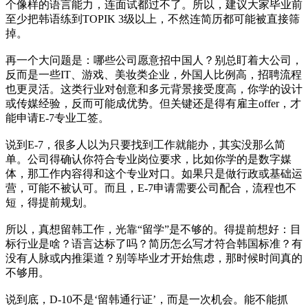
个像样的语言能力，连面试都过不了。所以，建议大家毕业前
至少把韩语练到TOPIK 3级以上，不然连简历都可能被直接筛
掉。
再一个大问题是：哪些公司愿意招中国人？别总盯着大公司，
反而是一些IT、游戏、美妆类企业，外国人比例高，招聘流程
也更灵活。这类行业对创意和多元背景接受度高，你学的设计
或传媒经验，反而可能成优势。但关键还是得有雇主offer，才
能申请E-7专业工签。
说到E-7，很多人以为只要找到工作就能办，其实没那么简
单。公司得确认你符合专业岗位要求，比如你学的是数字媒
体，那工作内容得和这个专业对口。如果只是做行政或基础运
营，可能不被认可。而且，E-7申请需要公司配合，流程也不
短，得提前规划。
所以，真想留韩工作，光靠“留学”是不够的。得提前想好：目
标行业是啥？语言达标了吗？简历怎么写才符合韩国标准？有
没有人脉或内推渠道？别等毕业才开始焦虑，那时候时间真的
不够用。
说到底，D-10不是‘留韩通行证’，而是一次机会。能不能抓