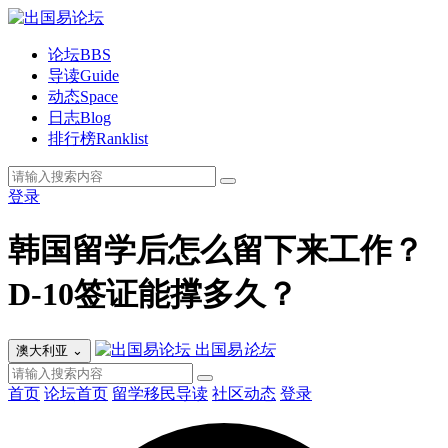
论坛
BBS
导读
Guide
动态
Space
日志
Blog
排行榜
Ranklist
登录
韩国留学后怎么留下来工作？
D-10签证能撑多久？
出国易
论坛
澳大利亚
⌄
首页
论坛首页
留学移民导读
社区动态
登录