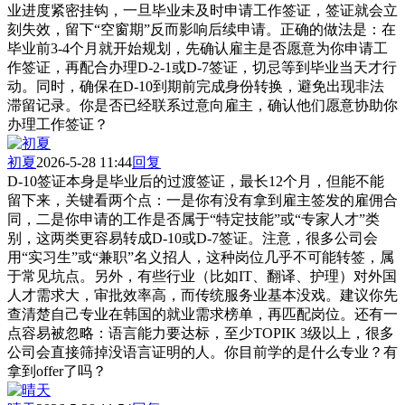
业进度紧密挂钩，一旦毕业未及时申请工作签证，签证就会立
刻失效，留下“空窗期”反而影响后续申请。正确的做法是：在
毕业前3-4个月就开始规划，先确认雇主是否愿意为你申请工
作签证，再配合办理D-2-1或D-7签证，切忌等到毕业当天才行
动。同时，确保在D-10到期前完成身份转换，避免出现非法
滞留记录。你是否已经联系过意向雇主，确认他们愿意协助你
办理工作签证？
初夏
2026-5-28 11:44
回复
D-10签证本身是毕业后的过渡签证，最长12个月，但能不能
留下来，关键看两个点：一是你有没有拿到雇主签发的雇佣合
同，二是你申请的工作是否属于“特定技能”或“专家人才”类
别，这两类更容易转成D-10或D-7签证。注意，很多公司会
用“实习生”或“兼职”名义招人，这种岗位几乎不可能转签，属
于常见坑点。另外，有些行业（比如IT、翻译、护理）对外国
人才需求大，审批效率高，而传统服务业基本没戏。建议你先
查清楚自己专业在韩国的就业需求榜单，再匹配岗位。还有一
点容易被忽略：语言能力要达标，至少TOPIK 3级以上，很多
公司会直接筛掉没语言证明的人。你目前学的是什么专业？有
拿到offer了吗？