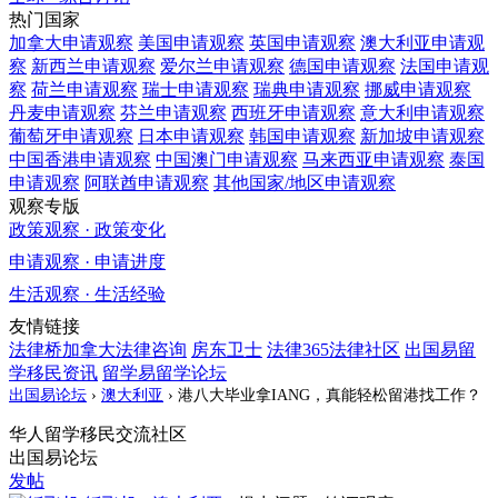
热门国家
加拿大
申请观察
美国
申请观察
英国
申请观察
澳大利亚
申请观
察
新西兰
申请观察
爱尔兰
申请观察
德国
申请观察
法国
申请观
察
荷兰
申请观察
瑞士
申请观察
瑞典
申请观察
挪威
申请观察
丹麦
申请观察
芬兰
申请观察
西班牙
申请观察
意大利
申请观察
葡萄牙
申请观察
日本
申请观察
韩国
申请观察
新加坡
申请观察
中国香港
申请观察
中国澳门
申请观察
马来西亚
申请观察
泰国
申请观察
阿联酋
申请观察
其他国家/地区
申请观察
观察专版
政策观察 · 政策变化
申请观察 · 申请进度
生活观察 · 生活经验
友情链接
法律桥加拿大法律咨询
房东卫士
法律365法律社区
出国易留
学移民资讯
留学易留学论坛
出国易论坛
›
澳大利亚
›
港八大毕业拿IANG，真能轻松留港找工作？
华人留学移民交流社区
出国易论坛
发帖