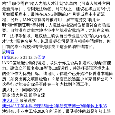
构”且职位需在“输入内地人才计划”名单内（可查入境处官网
最新清单），否则无法转签。时间线上，建议在毕业前6个月
开始联系雇主，最晚在IANG到期前3个月完成雇主申请流
程。另外，IANG持有者若被聘用，雇主需提交“聘用证
明”和“薪酬证明”等材料，入境处会核查岗位是否符合市场需
要。目前港府对非本地毕业生的就业审批趋严，尤其在金融、
IT、法律等领域。建议楼主确认自己专业是否在“输入内地人
才计划”豁免名单内，以及目标公司是否有相关申请经验。你
目前的毕业院校和专业是哪类？这会影响申请路径。
晴窗
2026-5-31 13:59
回复
IANG签证能否顺利留港，取决于你是否具备港式职场语言能
力。建议立即报名参加粤语C2级课程，并选择英语环境为主
的企业作为优先目标。请追问：你是否已开始准备香港本地简
历（如突出英文项目经验）？是否已投递至少10家目标公司？
这些行动能决定你是否能在一年内找到合适工作。
澳大利亚 · 同国家热议
更多 澳大利亚 留学交流
澳大利亚
政策观察
澳洲485工签本科授课型硕士2年研究型博士3年年龄上限35
澳洲485毕业生工签2026年的调整，最受关注的就是年龄上限