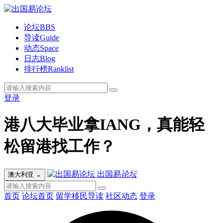
论坛
BBS
导读
Guide
动态
Space
日志
Blog
排行榜
Ranklist
登录
港八大毕业拿IANG，真能轻
松留港找工作？
出国易
论坛
澳大利亚
⌄
首页
论坛首页
留学移民导读
社区动态
登录