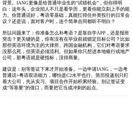
背景。IANG更像是给普通毕业生的“试错机会”，但你得明
白：这年头，企业招人不只是看学历，更看你能立刻上手的能
力。你普通话好，粤语零基础，真能扛得住外资投行的日常会
议？还是说，面对客户时，连个简单合同都听不明白？
所以问题来了：你准备怎么补粤语？是靠自学APP，还是报班
突击？更关键的是，你有没有在毕业前就锁定目标公司？比如
那些英语环境为主的大律所、跨国金融机构，它们对粤语要求
没那么死，但英语必须流利。但如果你只想进本地银行或地产
公司，那粤语就是硬指标，没得商量。
建议是：别等签证下来才开始准备。一边申请IANG，一边考
普通话+粤语双语能力，哪怕是C2水平也行。简历投递别只盯
着大公司，先从实习、项目合作开始积累经验。别让签证变
成“等靠要”的借口，而要把它当成冲刺的起点。