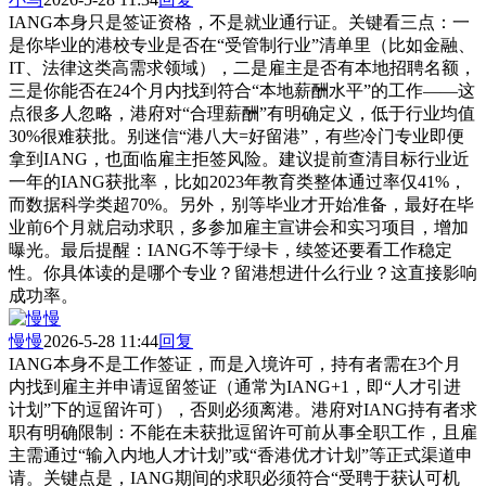
IANG本身只是签证资格，不是就业通行证。关键看三点：一
是你毕业的港校专业是否在“受管制行业”清单里（比如金融、
IT、法律这类高需求领域），二是雇主是否有本地招聘名额，
三是你能否在24个月内找到符合“本地薪酬水平”的工作——这
点很多人忽略，港府对“合理薪酬”有明确定义，低于行业均值
30%很难获批。别迷信“港八大=好留港”，有些冷门专业即便
拿到IANG，也面临雇主拒签风险。建议提前查清目标行业近
一年的IANG获批率，比如2023年教育类整体通过率仅41%，
而数据科学类超70%。另外，别等毕业才开始准备，最好在毕
业前6个月就启动求职，多参加雇主宣讲会和实习项目，增加
曝光。最后提醒：IANG不等于绿卡，续签还要看工作稳定
性。你具体读的是哪个专业？留港想进什么行业？这直接影响
成功率。
慢慢
2026-5-28 11:44
回复
IANG本身不是工作签证，而是入境许可，持有者需在3个月
内找到雇主并申请逗留签证（通常为IANG+1，即“人才引进
计划”下的逗留许可），否则必须离港。港府对IANG持有者求
职有明确限制：不能在未获批逗留许可前从事全职工作，且雇
主需通过“输入内地人才计划”或“香港优才计划”等正式渠道申
请。关键点是，IANG期间的求职必须符合“受聘于获认可机