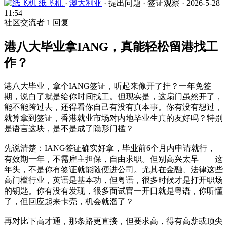
纸飞机
·
澳大利亚
·
提出问题
·
签证观察
·
2026-5-28
11:54
社区交流者
1 回复
港八大毕业拿IANG，真能轻松留港找工
作？
港八大毕业，拿个IANG签证，听起来像开了挂？一年免签
期，说白了就是给你时间找工。但现实是，这扇门虽然开了，
能不能跨过去，还得看你自己有没有真本事。你有没有想过，
就算拿到签证，香港就业市场对内地毕业生真的友好吗？特别
是语言这块，是不是成了隐形门槛？
先说清楚：IANG签证确实好拿，毕业前6个月内申请就行，
有效期一年，不需雇主担保，自由求职。但别高兴太早——这
年头，不是你有签证就能随便进公司。尤其在金融、法律这些
高门槛行业，英语是基本功，但粤语，很多时候才是打开职场
的钥匙。你有没有发现，很多面试官一开口就是粤语，你听懂
了，但回应起来卡壳，机会就溜了？
再对比下高才通，那条路更直接，但要求高，得有高薪或顶尖