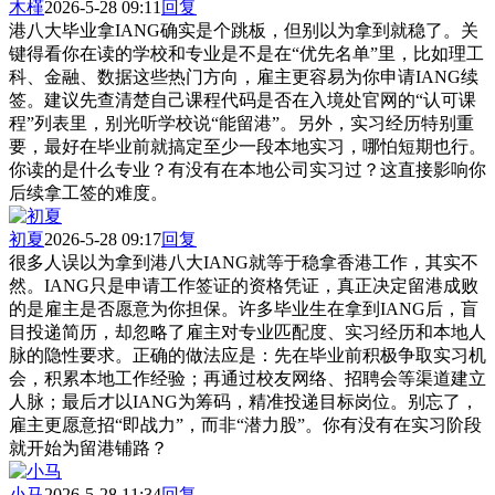
木槿
2026-5-28 09:11
回复
港八大毕业拿IANG确实是个跳板，但别以为拿到就稳了。关
键得看你在读的学校和专业是不是在“优先名单”里，比如理工
科、金融、数据这些热门方向，雇主更容易为你申请IANG续
签。建议先查清楚自己课程代码是否在入境处官网的“认可课
程”列表里，别光听学校说“能留港”。另外，实习经历特别重
要，最好在毕业前就搞定至少一段本地实习，哪怕短期也行。
你读的是什么专业？有没有在本地公司实习过？这直接影响你
后续拿工签的难度。
初夏
2026-5-28 09:17
回复
很多人误以为拿到港八大IANG就等于稳拿香港工作，其实不
然。IANG只是申请工作签证的资格凭证，真正决定留港成败
的是雇主是否愿意为你担保。许多毕业生在拿到IANG后，盲
目投递简历，却忽略了雇主对专业匹配度、实习经历和本地人
脉的隐性要求。正确的做法应是：先在毕业前积极争取实习机
会，积累本地工作经验；再通过校友网络、招聘会等渠道建立
人脉；最后才以IANG为筹码，精准投递目标岗位。别忘了，
雇主更愿意招“即战力”，而非“潜力股”。你有没有在实习阶段
就开始为留港铺路？
小马
2026-5-28 11:34
回复