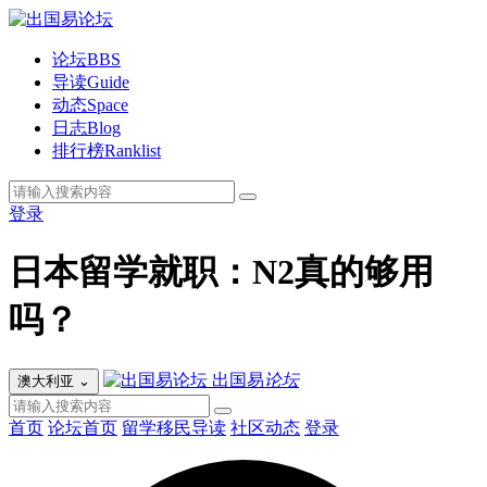
论坛
BBS
导读
Guide
动态
Space
日志
Blog
排行榜
Ranklist
登录
日本留学就职：N2真的够用
吗？
出国易
论坛
澳大利亚
⌄
首页
论坛首页
留学移民导读
社区动态
登录