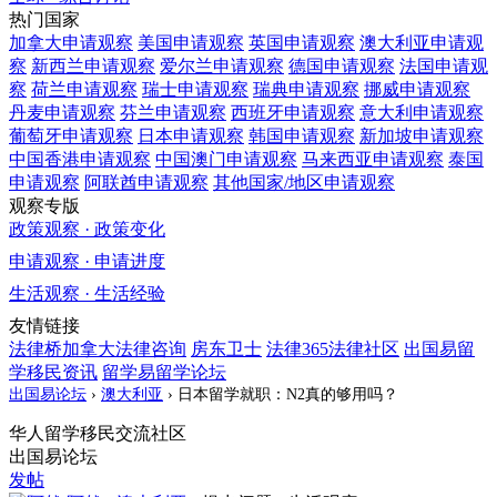
热门国家
加拿大
申请观察
美国
申请观察
英国
申请观察
澳大利亚
申请观
察
新西兰
申请观察
爱尔兰
申请观察
德国
申请观察
法国
申请观
察
荷兰
申请观察
瑞士
申请观察
瑞典
申请观察
挪威
申请观察
丹麦
申请观察
芬兰
申请观察
西班牙
申请观察
意大利
申请观察
葡萄牙
申请观察
日本
申请观察
韩国
申请观察
新加坡
申请观察
中国香港
申请观察
中国澳门
申请观察
马来西亚
申请观察
泰国
申请观察
阿联酋
申请观察
其他国家/地区
申请观察
观察专版
政策观察 · 政策变化
申请观察 · 申请进度
生活观察 · 生活经验
友情链接
法律桥加拿大法律咨询
房东卫士
法律365法律社区
出国易留
学移民资讯
留学易留学论坛
出国易论坛
›
澳大利亚
›
日本留学就职：N2真的够用吗？
华人留学移民交流社区
出国易论坛
发帖