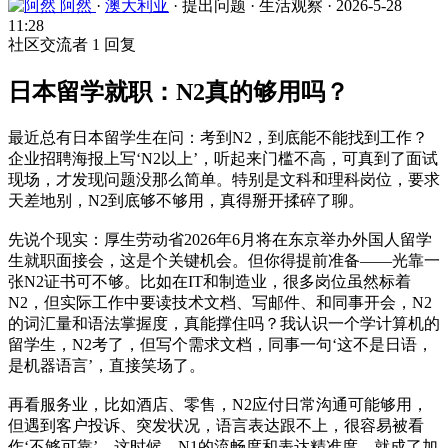
阿然
·
澳大利亚
·
提出问题
·
生活观察
·
2026-5-28
11:28
社区交流者
1 回复
日本留学就职：N2真的够用吗？
最近总有日本留学生在问：考到N2，到底能不能找到工作？
企业招聘海报上写‘N2以上’，听起来门槛不高，可真到了面试
现场，才发现问题没那么简单。特别是文科和理科岗位，要求
天差地别，N2到底够不够用，真得掰开揉碎了聊。
先说个现实：厚生劳动省2026年6月将在东京举办外国人留学
生就职面接会，这是个关键机会。但你得提前准备——光靠一
张N2证书可不够。比如在IT和制造业，很多岗位虽然标着
N2，但实际工作中要读技术文档、写邮件、和同事开会，N2
的词汇量和语法掌握度，真能撑住吗？我认识一个学计算机的
留学生，N2考了，但写个需求文档，同事一句‘这不是日语，
是机器语言’，直接笑场了。
再看服务业，比如酒店、零售，N2应付日常沟通可能够用，
但遇到客户投诉、突发状况，语言表达跟不上，很容易被看
作‘不够可靠’。这时候，N1的流畅度和表达精准度，就成了加