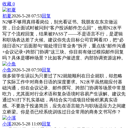
收藏
0
初夏
2026-5-28 07:53
回复
N2够不够用真得看岗位，别光看证书。我朋友在东京做运
营，日企面试时被问到“客户投诉邮件怎么回”，他用N2水平
写了个流程回复，结果被PASS了——不是语言不行，是逻辑
和职场表达差了火候。建议你先去目标公司官网看JD，把“必
须日语N2”后面那句“能处理日常业务”拆开，重点练“邮件沟通
+会议记录+跨部门协调”这三块。你目前有做过模拟邮件回复
吗？具体是哪种场景？比如客户催进度、内部协调资源这种。
小鱼
2026-5-28 07:59
回复
很多留学生误以为只要过了N2就能顺利在日企就职，却忽略
了实际工作中对商务日语的深度要求。N2水平虽然能应付基
础沟通，但在会议记录、邮件撰写、跨部门协调等场景中常显
吃力，尤其面对行业术语和复杂语境时容易产生误解。建议先
通过N1打下扎实基础，再结合实习或项目经验积累真实语
感。不要急于投递简历，应先在语言能力与职场适应力之间建
立桥梁。你是否已经系统训练过日企常用的商务文书写作？
小溪
2026-5-28 11:09
回复