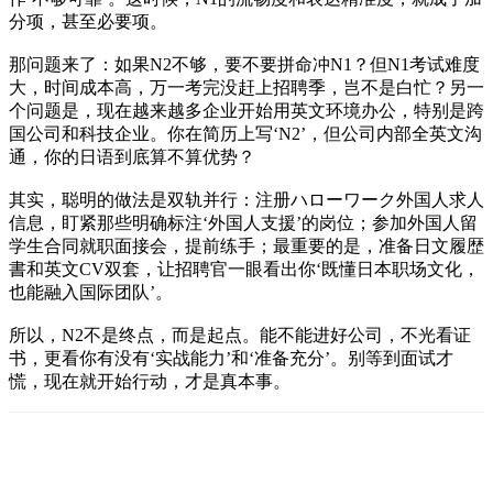
分项，甚至必要项。
那问题来了：如果N2不够，要不要拼命冲N1？但N1考试难度
大，时间成本高，万一考完没赶上招聘季，岂不是白忙？另一
个问题是，现在越来越多企业开始用英文环境办公，特别是跨
国公司和科技企业。你在简历上写‘N2’，但公司内部全英文沟
通，你的日语到底算不算优势？
其实，聪明的做法是双轨并行：注册ハローワーク外国人求人
信息，盯紧那些明确标注‘外国人支援’的岗位；参加外国人留
学生合同就职面接会，提前练手；最重要的是，准备日文履歴
書和英文CV双套，让招聘官一眼看出你‘既懂日本职场文化，
也能融入国际团队’。
所以，N2不是终点，而是起点。能不能进好公司，不光看证
书，更看你有没有‘实战能力’和‘准备充分’。别等到面试才
慌，现在就开始行动，才是真本事。