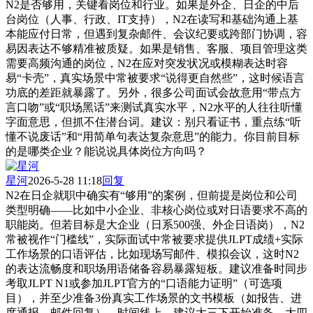
N2是否够用，关键看岗位和行业。如果是外企、日企的中后
台岗位（人事、行政、IT支持），N2在读写和基础沟通上基
本能应付日常，但遇到复杂邮件、会议纪要或跨部门协调，容
易因表达不够精准被质疑。如果是销售、客服、项目管理这类
需要高频沟通的岗位，N2在应对突发状况或模糊表达时容
易“卡壳”，真实场景中常被要求“说得更自然些”，这时候语言
功底的差距就暴露了。另外，很多公司面试会故意用“带点方
言口吻”或“职场黑话”来测试真实水平，N2水平的人往往听懂
字面意思，但抓不住潜台词。建议：别只看证书，重点练“听
懂不说废话”和“用简单句表达复杂意思”的能力。你目前目标
的是哪类企业？能说说具体岗位方向吗？
星河
2026-5-28 11:18
回复
N2在日企就职中确实有“够用”的案例，但前提是岗位和公司
类型明确——比如中小企业、非核心岗位或对日语要求不高的
职能岗。但若目标是大企业（日系500强、外企日语岗），N2
常被视作“门槛线”，实际面试中常被要求提供JLPT成绩+实际
工作场景的口语评估，比如现场写邮件、模拟会议，这时N2
的表达流畅度和职场用语储备容易暴露短板。建议准备时同步
考取JLPT N1或参加JLPT官方的“口语能力证明”（可选项
目），并至少准备3份真实工作场景的文书模板（如报告、进
度通报、邮件回复）。时间线上，建议大三下开始准备，大四