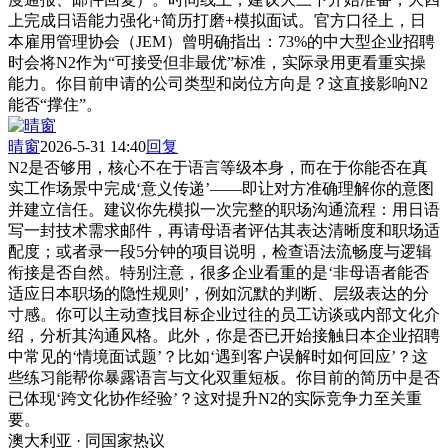
上完成日语能力强化+简历打磨+模拟面试。官方口径上，日
本雇用管理协会（JEM）曾明确指出：73%的中大型企业招聘
时会将N2作为“可接受但非最优”标准，实际录用更看重实操
能力。你目前申请的公司类型和岗位方向是？这直接影响N2
能否“撑住”。
晴窗
2026-5-31 14:40
回复
N2是否够用，核心不在于语言等级本身，而在于你能否在真
实工作场景中完成‘意义传递’——即让对方准确理解你的意图
并建立信任。建议你先模拟一次完整的职场沟通流程：用日语
写一封技术需求邮件，再请母语者评估其表达清晰度和职场适
配度；或者录一段5分钟的项目说明，检查语法流畅度与逻辑
衔接是否自然。特别注意，很多企业看重的是‘非母语者能否
适应日本职场的隐性规则’，例如沉默的判断、层级表达的分
寸感。你可以主动查找目标企业过往的员工访谈或内部文化介
绍，分析其沟通风格。此外，你是否已开始接触日本企业招聘
中常见的‘情境面试题’？比如‘遇到客户误解时如何回应’？这
些练习能帮你暴露语言与文化双重短板。你目前的简历中是否
已体现‘跨文化协作经验’？这对提升N2的实际竞争力至关重
要。
澳大利亚 · 同国家热议