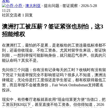
发帖
小乔
·
澳大利亚
·
提出问题
·
签证观察
·
2026-5-28
11:21
社区交流者
1 回复
澳洲打工被压薪？签证紧张也别怕，这3
招能维权
在澳洲打工，最怕的不是累，是老板给的工资连最低标准都不
到，还逼你收现金、不给工资条。尤其对留学生来说，签证快
到期，一想到举报可能影响身份，就只能忍气吞声。但真的只
能认命吗？其实不是。
先问你三个问题：你有没有记录每天的工时？收钱时有没有留
下凭证？知道举报完全不影响签证吗？很多人不知道，澳洲法
律规定，无论你是打工度假还是学生签证，都有权获得最低工
资，而且举报不会被查身份，Fair Work Ombudsman支持匿名
投诉。
现实中，有些餐厅老板就喜欢用“现金结算更方便”当借口，把
工资压到$20以下，甚至直接不给工资条。但你得知道，2026