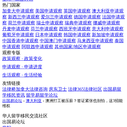
热门国家
加拿大
申请观察
美国
申请观察
英国
申请观察
澳大利亚
申请观
察
新西兰
申请观察
爱尔兰
申请观察
德国
申请观察
法国
申请观
察
荷兰
申请观察
瑞士
申请观察
瑞典
申请观察
挪威
申请观察
丹麦
申请观察
芬兰
申请观察
西班牙
申请观察
意大利
申请观察
葡萄牙
申请观察
日本
申请观察
韩国
申请观察
新加坡
申请观察
中国香港
申请观察
中国澳门
申请观察
马来西亚
申请观察
泰国
申请观察
阿联酋
申请观察
其他国家/地区
申请观察
观察专版
政策观察 · 政策变化
申请观察 · 申请进度
生活观察 · 生活经验
友情链接
法律桥加拿大法律咨询
房东卫士
法律365法律社区
出国易留
学移民资讯
留学易留学论坛
出国易论坛
›
澳大利亚
›
澳洲打工被压薪？签证紧张也别怕，这3招能
维权
华人留学移民交流社区
出国易论坛