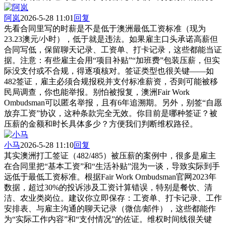
阿岚
2026-5-28 11:01
回复
先看合同里写的时薪是不是低于澳洲最低工资标准（现为
23.23澳元/小时），低于就是违法。如果雇主口头承诺高薪但
合同写低，保留聊天记录、工资单、打卡记录，这些都能当证
据。注意：有些雇主会用“项目补贴”“加班费”包装压薪，但实
际没支付或不合规，得逐项核对。签证类型也很关键——如
482签证，雇主必须合规报税并支付标准薪资，否则可能被移
民局调查，你也能举报。别怕被报复，澳洲Fair Work
Ombudsman可以匿名举报，且有6年追溯期。另外，别签“自愿
放弃工资”协议，这种条款完全无效。你目前是哪种签证？被
压薪的金额和时长具体多少？方便我们判断维权路径。
小马
2026-5-28 11:10
回复
其实澳洲打工签证（482/485）被压薪的案例中，很多是雇主
在合同里把“基本工资”和“生活补贴”混为一谈，导致实际到手
远低于最低工资标准。根据Fair Work Ombudsman官网2023年
数据，超过30%的投诉涉及工资计算错误，特别是餐饮、清
洁、农业类岗位。建议你立即保存：工资单、打卡记录、工作
安排表、与雇主沟通的聊天记录（微信/邮件），这些都能作
为“实际工作内容”和“支付情况”的佐证。维权时间线很关键