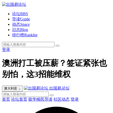
论坛
BBS
导读
Guide
动态
Space
日志
Blog
排行榜
Ranklist
登录
澳洲打工被压薪？签证紧张也
别怕，这3招能维权
出国易
论坛
澳大利亚
⌄
首页
论坛首页
留学移民导读
社区动态
登录