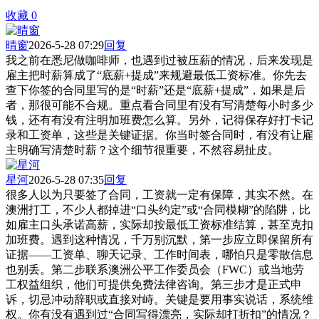
收藏
0
晴窗
2026-5-28 07:29
回复
我之前在悉尼做咖啡师，也遇到过被压薪的情况，后来发现是
雇主把时薪算成了“底薪+提成”来规避最低工资标准。你先去
查下你签的合同里写的是“时薪”还是“底薪+提成”，如果是后
者，那很可能不合规。重点看合同里有没有写清楚每小时多少
钱，还有有没有注明加班费怎么算。另外，记得保存好打卡记
录和工资单，这些是关键证据。你当时签合同时，有没有让雇
主明确写清楚时薪？这个细节很重要，不然容易扯皮。
星河
2026-5-28 07:35
回复
很多人以为只要签了合同，工资就一定有保障，其实不然。在
澳洲打工，不少人都掉进“口头约定”或“合同模糊”的陷阱，比
如雇主口头承诺高薪，实际却按最低工资标准结算，甚至克扣
加班费。遇到这种情况，千万别沉默，第一步应立即保留所有
证据——工资单、聊天记录、工作时间表，哪怕只是零散信息
也别丢。第二步联系澳洲公平工作委员会（FWC）或当地劳
工权益组织，他们可提供免费法律咨询。第三步才是正式申
诉，切忌冲动辞职或直接对峙。关键是要用事实说话，系统维
权。你有没有遇到过“合同写得漂亮，实际却打折扣”的情况？