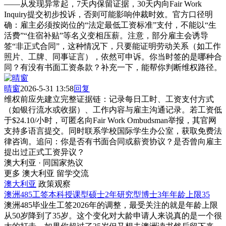
——从发现异常起，7天内保留证据，30天内向Fair Work
Inquiry提交初步投诉，否则可能影响仲裁时效。官方口径明
确：雇主必须按岗位的“法定最低工资标准”支付，不能以“生
活费”“住宿补贴”等名义变相压薪。注意，部分雇主会诱导
签“非正式合同”，这种情况下，只要能证明劳动关系（如工作
照片、工牌、同事证言），依然可申诉。你当时签的是哪种合
同？有没有书面工资条款？补充一下，能帮你判断维权路径。
晴窗
2026-5-31 13:58
回复
维权前应先建立完整证据链：记录每日工时、工资支付方式
（如银行流水或收据）、工作内容与雇主沟通记录。若工资低
于$24.10/小时，可匿名向Fair Work Ombudsman举报，其官网
支持多语言提交。同时联系学校国际学生办公室，获取免费法
律咨询。追问：你是否有书面合同或薪资协议？是否曾向雇主
提出过正式工资异议？
澳大利亚 · 同国家热议
更多 澳大利亚 留学交流
澳大利亚
政策观察
澳洲485工签本科授课型硕士2年研究型博士3年年龄上限35
澳洲485毕业生工签2026年的调整，最受关注的就是年龄上限
从50岁降到了35岁。这个变化对大龄申请人来说真的是一个很