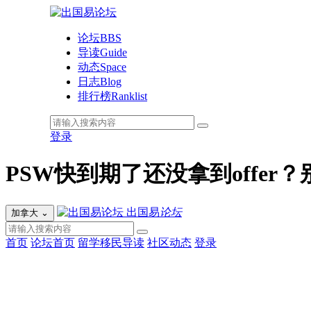
论坛
BBS
导读
Guide
动态
Space
日志
Blog
排行榜
Ranklist
登录
PSW快到期了还没拿到offer
出国易
论坛
加拿大
⌄
首页
论坛首页
留学移民导读
社区动态
登录