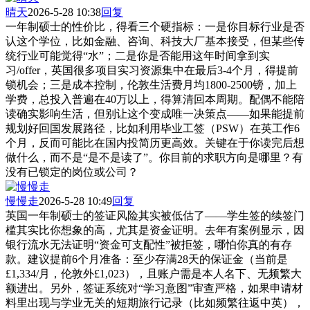
晴天
2026-5-28 10:38
回复
一年制硕士的性价比，得看三个硬指标：一是你目标行业是否
认这个学位，比如金融、咨询、科技大厂基本接受，但某些传
统行业可能觉得“水”；二是你是否能用这年时间拿到实
习/offer，英国很多项目实习资源集中在最后3-4个月，得提前
锁机会；三是成本控制，伦敦生活费月均1800-2500镑，加上
学费，总投入普遍在40万以上，得算清回本周期。配偶不能陪
读确实影响生活，但别让这个变成唯一决策点——如果能提前
规划好回国发展路径，比如利用毕业工签（PSW）在英工作6
个月，反而可能比在国内投简历更高效。关键在于你读完后想
做什么，而不是“是不是读了”。你目前的求职方向是哪里？有
没有已锁定的岗位或公司？
慢慢走
2026-5-28 10:49
回复
英国一年制硕士的签证风险其实被低估了——学生签的续签门
槛其实比你想象的高，尤其是资金证明。去年有案例显示，因
银行流水无法证明“资金可支配性”被拒签，哪怕你真的有存
款。建议提前6个月准备：至少存满28天的保证金（当前是
£1,334/月，伦敦外£1,023），且账户需是本人名下、无频繁大
额进出。另外，签证系统对“学习意图”审查严格，如果申请材
料里出现与学业无关的短期旅行记录（比如频繁往返中英），