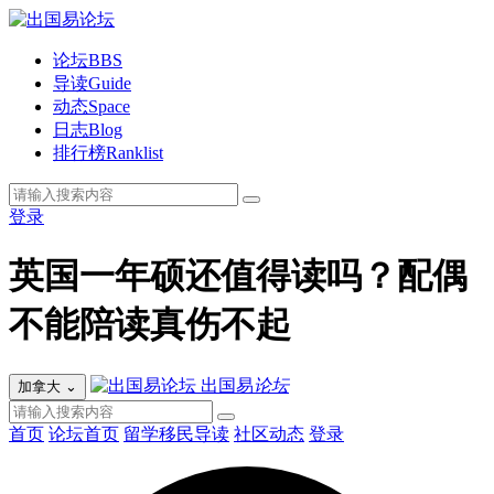
论坛
BBS
导读
Guide
动态
Space
日志
Blog
排行榜
Ranklist
登录
英国一年硕还值得读吗？配偶
不能陪读真伤不起
出国易
论坛
加拿大
⌄
首页
论坛首页
留学移民导读
社区动态
登录