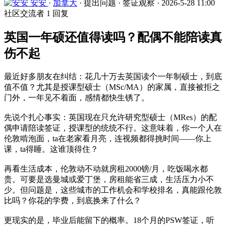
安安
·
加拿大
·
提出问题
·
签证观察
·
2026-5-28 11:00
社区交流者
1 回复
英国一年硕还值得读吗？配偶不能陪读真
伤不起
最近好多朋友在纠结：花几十万去英国读个一年制硕士，到底
值不值？尤其是授课型硕士（MSc/MA）的家属，直接被拒之
门外，一年见不着面，感情都快生锈了。
先说个扎心事实：英国现在只允许研究型硕士（MRes）的配
偶申请陪读签证，授课型的统统不行。这意味着，你一个人在
伦敦啃泡面，ta在老家看月亮，连视频都得挑时间——你上
课，ta得睡。这谁顶得住？
再看生活成本，伦敦动不动就房租2000镑/月，吃饭喝水都
贵。可要是选曼城或爱丁堡，房租能省三成，生活压力小不
少。但问题是，这些城市的工作机会和学校排名，真能跟伦敦
比吗？你花的学费，到底换来了什么？
更现实的是，毕业后能留下的概率。18个月的PSW签证，听