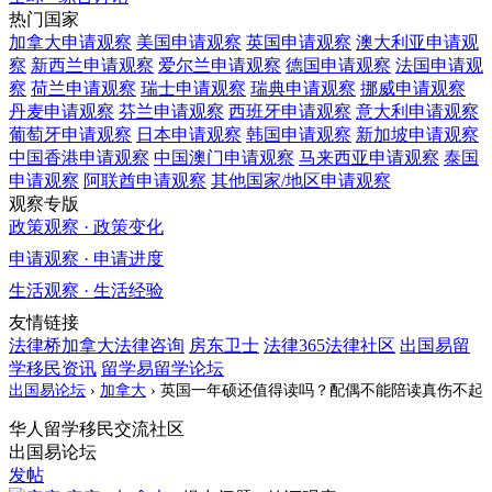
热门国家
加拿大
申请观察
美国
申请观察
英国
申请观察
澳大利亚
申请观
察
新西兰
申请观察
爱尔兰
申请观察
德国
申请观察
法国
申请观
察
荷兰
申请观察
瑞士
申请观察
瑞典
申请观察
挪威
申请观察
丹麦
申请观察
芬兰
申请观察
西班牙
申请观察
意大利
申请观察
葡萄牙
申请观察
日本
申请观察
韩国
申请观察
新加坡
申请观察
中国香港
申请观察
中国澳门
申请观察
马来西亚
申请观察
泰国
申请观察
阿联酋
申请观察
其他国家/地区
申请观察
观察专版
政策观察 · 政策变化
申请观察 · 申请进度
生活观察 · 生活经验
友情链接
法律桥加拿大法律咨询
房东卫士
法律365法律社区
出国易留
学移民资讯
留学易留学论坛
出国易论坛
›
加拿大
›
英国一年硕还值得读吗？配偶不能陪读真伤不起
华人留学移民交流社区
出国易论坛
发帖