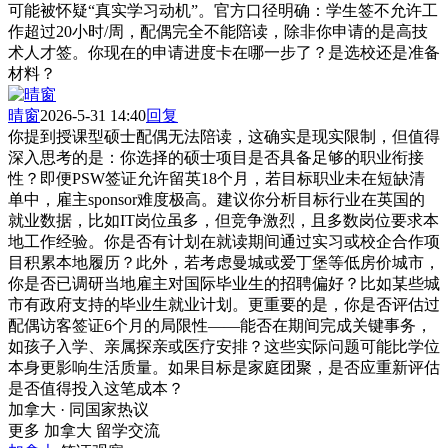
可能被怀疑“真实学习动机”。官方口径明确：学生签不允许工
作超过20小时/周，配偶完全不能陪读，除非你申请的是高技
术人才签。你现在的申请进度卡在哪一步了？是选校还是准备
材料？
晴窗
2026-5-31 14:40
回复
你提到授课型硕士配偶无法陪读，这确实是现实限制，但值得
深入思考的是：你选择的硕士项目是否具备足够的职业衔接
性？即便PSW签证允许留英18个月，若目标职业未在短缺清
单中，雇主sponsor难度极高。建议你分析目标行业在英国的
就业数据，比如IT岗位虽多，但竞争激烈，且多数岗位要求本
地工作经验。你是否有计划在就读期间通过实习或校企合作项
目积累本地履历？此外，若考虑曼城或爱丁堡等低房价城市，
你是否已调研当地雇主对国际毕业生的招聘偏好？比如某些城
市有政府支持的毕业生就业计划。更重要的是，你是否评估过
配偶访客签证6个月的局限性——能否在期间完成关键事务，
如孩子入学、亲属探亲或医疗安排？这些实际问题可能比学位
本身更影响生活质量。如果目标是家庭团聚，是否应重新评估
是否值得投入这笔成本？
加拿大 · 同国家热议
更多 加拿大 留学交流