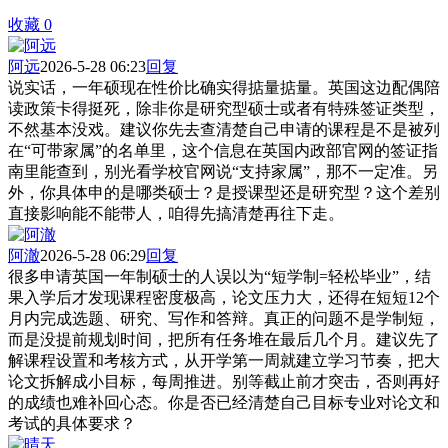
收藏
0
阿远
2026-5-28 06:23
回复
说实话，一年硕现在性价比确实得掂量掂量。英国这边配偶陪
读政策卡得挺死，除非你是研究型硕士或者有特殊签证类型，
不然基本没戏。建议你先去查清楚自己申请的课程是不是被列
在“可带家属”的名单里，这个信息在英国内政部官网的签证指
南里能查到，别光看学校官网说“支持家属”，那不一定准。另
外，你具体申的是哪类硕士？是授课型还是研究型？这个差别
直接影响能不能带人，咱得先搞清楚再往下走。
阿澈
2026-5-28 06:29
回复
很多申请英国一年制硕士的人误以为“短学制=轻松毕业”，结
果入学后才发现课程密度极高，论文压力大，还得在短短12个
月内完成选题、研究、写作和答辩。真正的问题不是学制短，
而是没提前规划时间，把所有任务堆在最后几个月。建议先了
解课程设置和考核方式，从开学第一周就建立学习节奏，把大
论文拆解成小目标，每周推进。别等截止前才突击，否则再好
的成绩也难补回心态。你是否已经清楚自己目标专业对论文和
考试的具体要求？