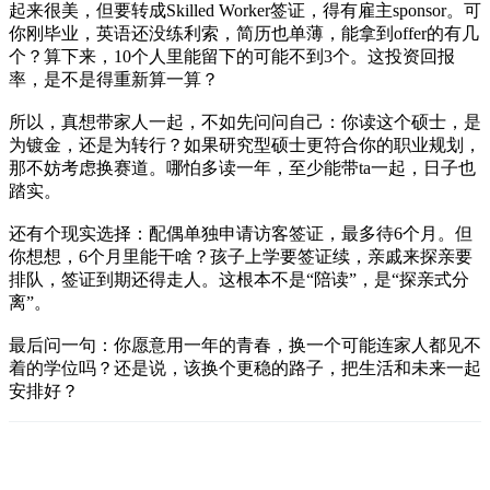
起来很美，但要转成Skilled Worker签证，得有雇主sponsor。可
你刚毕业，英语还没练利索，简历也单薄，能拿到offer的有几
个？算下来，10个人里能留下的可能不到3个。这投资回报
率，是不是得重新算一算？
所以，真想带家人一起，不如先问问自己：你读这个硕士，是
为镀金，还是为转行？如果研究型硕士更符合你的职业规划，
那不妨考虑换赛道。哪怕多读一年，至少能带ta一起，日子也
踏实。
还有个现实选择：配偶单独申请访客签证，最多待6个月。但
你想想，6个月里能干啥？孩子上学要签证续，亲戚来探亲要
排队，签证到期还得走人。这根本不是“陪读”，是“探亲式分
离”。
最后问一句：你愿意用一年的青春，换一个可能连家人都见不
着的学位吗？还是说，该换个更稳的路子，把生活和未来一起
安排好？