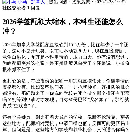
小马
·
加拿大
·
提出问题
·
政策观察
·
2026-5-28 10:35
社区交流者
1 回复
2026学签配额大缩水，本科生还能怎么
冲？
2026年加拿大学签配额直接砍到15.5万份，比往年少了一半还
多，这可不是开玩笑。以前动不动就30万+，现在直接腰斩，
竞争白热化，尤其是本科申请的，压力山大。你有没有想过，
为啥配额突然这么紧？是不是政策风向变了？还是说，小省份
根本撑不住了？
更扎心的是，有些省份的配额一用完就直接锁死，你连申请的
资格都没有。比如某些热门省，一开抢就秒光，连排队的机会
都没有。那问题来了：你选的学校在哪个省？那个省还有配额
吗？别等到申请时才发现，目标省份已经“没名额了”，那可就
真成“空欢喜”了。
还有个关键点，别光盯着大城市的学校。像新不伦瑞克、萨省
这些地方，配额相对宽松，申请门槛也低，反而可能更容易上
岸。但问题是，这些地方的学校和就业机会，真的适合你吗？