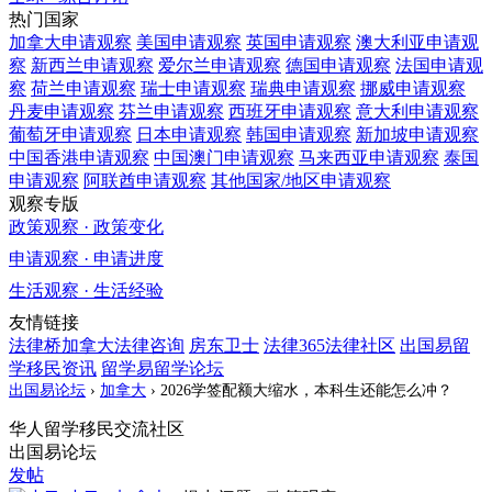
热门国家
加拿大
申请观察
美国
申请观察
英国
申请观察
澳大利亚
申请观
察
新西兰
申请观察
爱尔兰
申请观察
德国
申请观察
法国
申请观
察
荷兰
申请观察
瑞士
申请观察
瑞典
申请观察
挪威
申请观察
丹麦
申请观察
芬兰
申请观察
西班牙
申请观察
意大利
申请观察
葡萄牙
申请观察
日本
申请观察
韩国
申请观察
新加坡
申请观察
中国香港
申请观察
中国澳门
申请观察
马来西亚
申请观察
泰国
申请观察
阿联酋
申请观察
其他国家/地区
申请观察
观察专版
政策观察 · 政策变化
申请观察 · 申请进度
生活观察 · 生活经验
友情链接
法律桥加拿大法律咨询
房东卫士
法律365法律社区
出国易留
学移民资讯
留学易留学论坛
出国易论坛
›
加拿大
›
2026学签配额大缩水，本科生还能怎么冲？
华人留学移民交流社区
出国易论坛
发帖