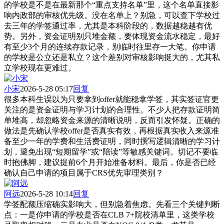
的学校是不是在最新那个“重点支持名单”里，这个名单直接影
响内政部的审核优先级。没在名单上？别急，可以查下学校过
去三年的学签通过率，尤其是本科阶段的，数据越稳越有优
势。另外，资金证明别只堆金额，要体现资金流水稳定，最好
有至少3个月的连续存款记录，别临时往里存一大笔。你申请
的学校是公立还是私立？这个差别对审核影响挺大的，尤其私
立学校现在更难过。
小宋
2026-5-28 05:17
回复
很多本科生误以为只要拿到offer就能稳拿学签，其实签证官更
关注的是资金证明与学习计划的合理性。不少人把存款证明简
单堆高，却忽略资金来源的清晰说明，反而引发怀疑。正确的
做法是先确认学校offer是否真实有效，再根据真实收入来源准
备至少一年的学费和生活费证明，同时撰写逻辑清晰的学习计
划，避免出现“短期留学”或“陪读”等敏感关键词。切记不要临
时抱佛脚，建议提前6个月开始准备材料。最后，你是否已经
确认自己申请的项目属于CRS优先审理类别？
阿远
2026-5-28 10:14
回复
学签配额压缩确实影响大，但别急着焦虑。先看三个关键判断
点：一是你申请的学校是否在CLB 7+院校清单里，这类学校