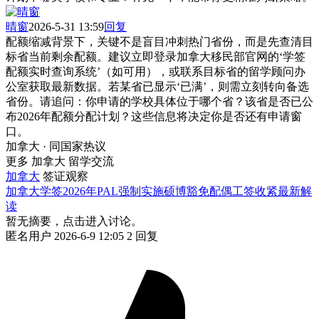
晴窗
2026-5-31 13:59
回复
配额缩减背景下，关键不是盲目冲刺热门省份，而是先查清目
标省当前剩余配额。建议立即登录加拿大移民部官网的‘学签
配额实时查询系统’（如可用），或联系目标省的留学顾问办
公室获取最新数据。若某省已显示‘已满’，则需立刻转向备选
省份。请追问：你申请的学校具体位于哪个省？该省是否已公
布2026年配额分配计划？这些信息将决定你是否还有申请窗
口。
加拿大 · 同国家热议
更多 加拿大 留学交流
加拿大
签证观察
加拿大学签2026年PAL强制实施硕博豁免配偶工签收紧最新解
读
暂无摘要，点击进入讨论。
匿名用户
2026-6-9 12:05
2 回复