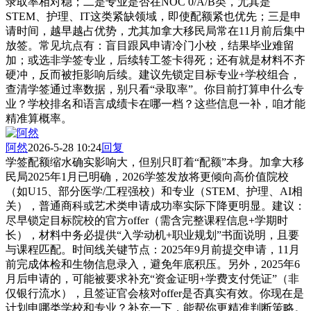
录取率相对稳；二是专业是否在NOC 0/A/B类，尤其是
STEM、护理、IT这类紧缺领域，即使配额紧也优先；三是申
请时间，越早越占优势，尤其加拿大移民局常在11月前后集中
放签。常见坑点有：盲目跟风申请冷门小校，结果毕业难留
加；或选非学签专业，后续转工签卡得死；还有就是材料不齐
硬冲，反而被拒影响后续。建议先锁定目标专业+学校组合，
查清学签通过率数据，别只看“录取率”。你目前打算申什么专
业？学校排名和语言成绩卡在哪一档？这些信息一补，咱才能
精准算概率。
阿然
2026-5-28 10:24
回复
学签配额缩水确实影响大，但别只盯着“配额”本身。加拿大移
民局2025年1月已明确，2026学签发放将更倾向高价值院校
（如U15、部分医学/工程强校）和专业（STEM、护理、AI相
关），普通商科或艺术类申请成功率实际下降更明显。建议：
尽早锁定目标院校的官方offer（需含完整课程信息+学期时
长），材料中务必提供“入学动机+职业规划”书面说明，且要
与课程匹配。时间线关键节点：2025年9月前提交申请，11月
前完成体检和生物信息录入，避免年底积压。另外，2025年6
月后申请的，可能被要求补充“资金证明+学费支付凭证”（非
仅银行流水），且签证官会核对offer是否真实有效。你现在是
计划申哪类学校和专业？补充一下，能帮你更精准判断策略。