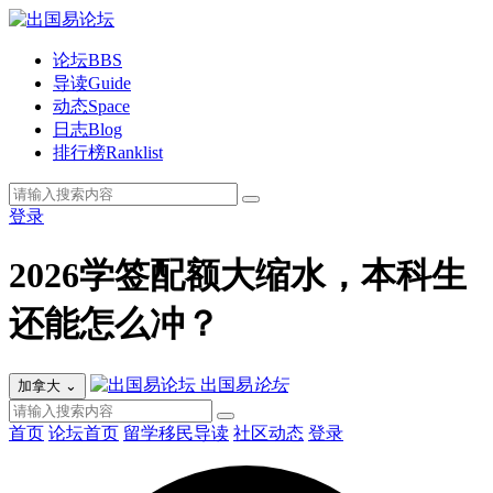
论坛
BBS
导读
Guide
动态
Space
日志
Blog
排行榜
Ranklist
登录
2026学签配额大缩水，本科生
还能怎么冲？
出国易
论坛
加拿大
⌄
首页
论坛首页
留学移民导读
社区动态
登录