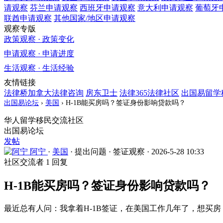
请观察
芬兰
申请观察
西班牙
申请观察
意大利
申请观察
葡萄牙
联酋
申请观察
其他国家/地区
申请观察
观察专版
政策观察 · 政策变化
申请观察 · 申请进度
生活观察 · 生活经验
友情链接
法律桥加拿大法律咨询
房东卫士
法律365法律社区
出国易留学
出国易论坛
›
美国
›
H-1B能买房吗？签证身份影响贷款吗？
华人留学移民交流社区
出国易论坛
发帖
阿宁
·
美国
·
提出问题
·
签证观察
·
2026-5-28 10:33
社区交流者
1 回复
H-1B能买房吗？签证身份影响贷款吗？
最近总有人问：我拿着H-1B签证，在美国工作几年了，想买