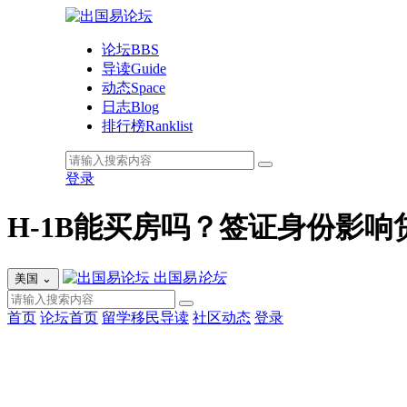
论坛
BBS
导读
Guide
动态
Space
日志
Blog
排行榜
Ranklist
登录
H-1B能买房吗？签证身份影响
出国易
论坛
美国
⌄
首页
论坛首页
留学移民导读
社区动态
登录