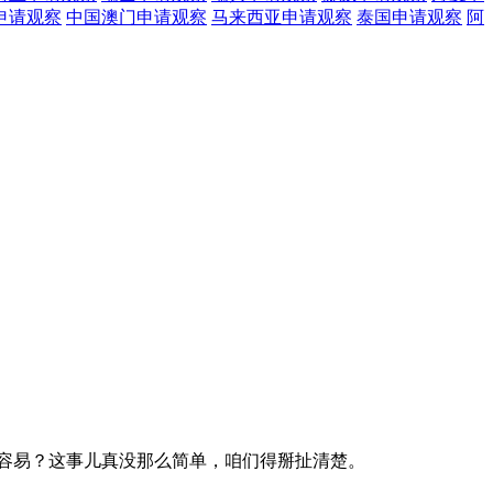
申请观察
中国澳门
申请观察
马来西亚
申请观察
泰国
申请观察
阿
更容易？这事儿真没那么简单，咱们得掰扯清楚。