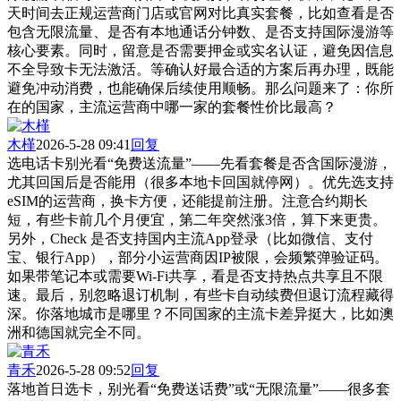
天时间去正规运营商门店或官网对比真实套餐，比如查看是否
包含无限流量、是否有本地通话分钟数、是否支持国际漫游等
核心要素。同时，留意是否需要押金或实名认证，避免因信息
不全导致卡无法激活。等确认好最合适的方案后再办理，既能
避免冲动消费，也能确保后续使用顺畅。那么问题来了：你所
在的国家，主流运营商中哪一家的套餐性价比最高？
木槿
2026-5-28 09:41
回复
选电话卡别光看“免费送流量”——先看套餐是否含国际漫游，
尤其回国后是否能用（很多本地卡回国就停网）。优先选支持
eSIM的运营商，换卡方便，还能提前注册。注意合约期长
短，有些卡前几个月便宜，第二年突然涨3倍，算下来更贵。
另外，Check 是否支持国内主流App登录（比如微信、支付
宝、银行App），部分小运营商因IP被限，会频繁弹验证码。
如果带笔记本或需要Wi-Fi共享，看是否支持热点共享且不限
速。最后，别忽略退订机制，有些卡自动续费但退订流程藏得
深。你落地城市是哪里？不同国家的主流卡差异挺大，比如澳
洲和德国就完全不同。
青禾
2026-5-28 09:52
回复
落地首日选卡，别光看“免费送话费”或“无限流量”——很多套