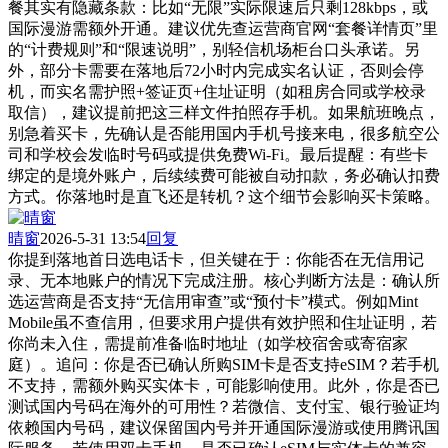
餐其实有隐藏条款：比如“无限”实际限速后只剩128kbps，或
国际漫游需额外开通。建议优先查运营商官网“套餐详情页”里
的“计费规则”和“限速说明”，别轻信机场柜台口头承诺。另
外，部分卡需要在落地后72小时内完成实名认证，否则会停
机，而实名需护照+签证页+住址证明（如租房合同或学校录
取信），建议提前把这三样文件拍照存手机。如果航班晚点，
别急着买卡，先确认是否能用国内手机号接来电，很多航空公
司和学校会发临时号码或提供免费Wi-Fi。最后提醒：有些卡
绑定的是境外账户，后续续费可能被自动扣款，务必确认扣费
方式。你落地时是直飞还是转机？这个细节会影响买卡策略。
晴窗
2026-5-31 13:54
回复
你提到落地首日选电话卡，但关键在于：你能否在无信用记
录、无本地账户的情况下完成注册。核心判断方法是：确认所
选运营商是否支持“无信用审查”或“预付卡”模式。例如Mint
Mobile虽不查信用，但要求用户提供有效护照和住址证明，若
你尚未入住，需提前准备临时地址（如学校宿舍或寄宿家
庭）。追问：你是否已确认所购SIM卡是否支持eSIM？若手机
不支持，需额外购买实体卡，可能影响使用。此外，你是否已
测试国内号码在海外的可用性？若微信、支付宝、银行验证均
依赖国内号码，建议保留国内号并开通国际漫游或使用腾讯国