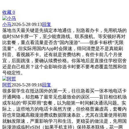
收藏
0
小马
2026-5-28 09:13
回复
落地当天最关键是先搞定本地通信，别急着办卡，先用机场的
临时SIM卡撑一下，至少能查路线、联系接机。等安顿好再对
比套餐，重点看流量是否含“国内漫游”——很多卡标榜“无限
流量”，但实际用国内App时会限速，得问清楚是不是真能刷
抖音、看视频不卡。还有就是资费结构，有些卡前几个月便
宜，后面跳涨，要确认续费价格。你落地后是直接住学校宿舍
还是自己租房？这个会影响你选卡时要不要考虑覆盖范围和信
号稳定性。
阿哲
2026-5-28 09:16
回复
很多留学生在抵达国外的第一天，往往急着买一张本地电话卡
开通网络，却忽略了最常见也最致命的误区——盲目相信机场
或车站的“即买即用”套餐，以为能第一时间解决通讯问题。实
际上，这些地方的电话卡虽然方便，但价格普遍虚高，套餐内
容也常隐藏高额漫游费或数据限速条款，尤其在流量使用初期
就触发限速，严重影响学习和生活。更稳妥的做法是，先用国
际漫游或临时eSIM（如果手机支持）保持基本联络，花一两