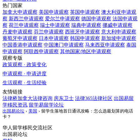
热门国家
加拿大
申请观察
美国
申请观察
英国
申请观察
澳大利亚
申请观
察
新西兰
申请观察
爱尔兰
申请观察
德国
申请观察
法国
申请观
察
荷兰
申请观察
瑞士
申请观察
瑞典
申请观察
挪威
申请观察
丹麦
申请观察
芬兰
申请观察
西班牙
申请观察
意大利
申请观察
葡萄牙
申请观察
日本
申请观察
韩国
申请观察
新加坡
申请观察
中国香港
申请观察
中国澳门
申请观察
马来西亚
申请观察
泰国
申请观察
阿联酋
申请观察
其他国家/地区
申请观察
观察专版
政策观察 · 政策变化
申请观察 · 申请进度
生活观察 · 生活经验
友情链接
法律桥加拿大法律咨询
房东卫士
法律365法律社区
出国易留
学移民资讯
留学易留学论坛
出国易论坛
›
美国
›
留学生落地首日通讯攻略：怎么选最划算的电话
卡？
华人留学移民交流社区
出国易论坛