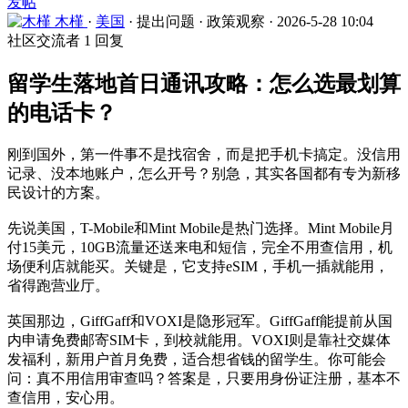
发帖
木槿
·
美国
·
提出问题
·
政策观察
·
2026-5-28 10:04
社区交流者
1 回复
留学生落地首日通讯攻略：怎么选最划算
的电话卡？
刚到国外，第一件事不是找宿舍，而是把手机卡搞定。没信用
记录、没本地账户，怎么开号？别急，其实各国都有专为新移
民设计的方案。
先说美国，T-Mobile和Mint Mobile是热门选择。Mint Mobile月
付15美元，10GB流量还送来电和短信，完全不用查信用，机
场便利店就能买。关键是，它支持eSIM，手机一插就能用，
省得跑营业厅。
英国那边，GiffGaff和VOXI是隐形冠军。GiffGaff能提前从国
内申请免费邮寄SIM卡，到校就能用。VOXI则是靠社交媒体
发福利，新用户首月免费，适合想省钱的留学生。你可能会
问：真不用信用审查吗？答案是，只要用身份证注册，基本不
查信用，安心用。