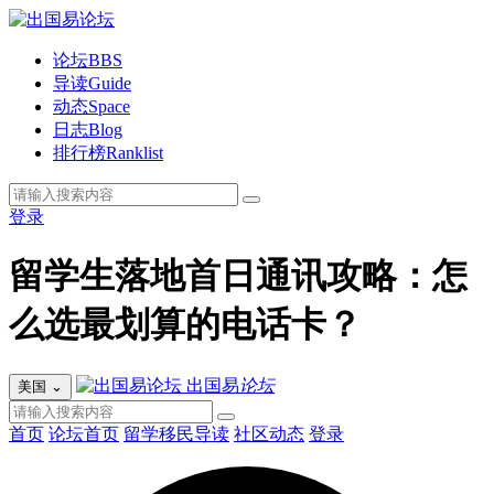
论坛
BBS
导读
Guide
动态
Space
日志
Blog
排行榜
Ranklist
登录
留学生落地首日通讯攻略：怎
么选最划算的电话卡？
出国易
论坛
美国
⌄
首页
论坛首页
留学移民导读
社区动态
登录